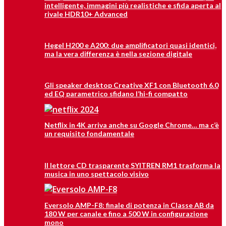
intelligente, immagini più realistiche e sfida aperta al
rivale HDR10+ Advanced
Hegel H200 e A200: due amplificatori quasi identici,
ma la vera differenza è nella sezione digitale
Gli speaker desktop Creative XF1 con Bluetooth 6.0
ed EQ parametrico sfidano l’hi-fi compatto
Netflix in 4K arriva anche su Google Chrome… ma c’è
un requisito fondamentale
Il lettore CD trasparente SYITREN RM1 trasforma la
musica in uno spettacolo visivo
Eversolo AMP-F8: finale di potenza in Classe AB da
180 W per canale e fino a 500 W in configurazione
mono