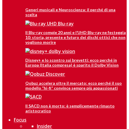
Generi musicali e Neuroscienza: il perché di una
scelta
Il Blu-ray compie 20 anni e l’UHD Blu-ray ne festeggia
10: storia, presente e futuro dei dischi ottici che non
vogliono morire
Disney+ e lo scontro sui brevetti: ecco perché in
Europa (Italia compresa) è sparito il Dolby Vision
Qobuz accelera oltre il mercato: ecco perché il suo
modello “hi-fi” convince sempre più appassionati
Il SACD non è morto: è semplicemente rimasto
aristocratico
Focus
Insider