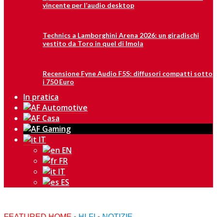
vincente per l’audio desktop
Technics a Lamborghini Arena 2026: un giradischi
vestito da Toro in quel di Imola
Recensione Fyne Audio F5S: diffusori compatti sotto
i 750 Euro
In pratica
IT
EN
FR
IT
ES
FEATURED HOME
•
HI-FI
•
NOTIZIE