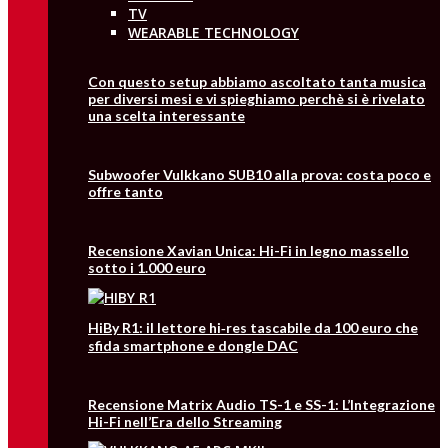
TV
WEARABLE TECHNOLOGY
Con questo setup abbiamo ascoltato tanta musica
per diversi mesi e vi spieghiamo perchè si è rivelato
una scelta interessante
Subwoofer Vulkkano SUB10 alla prova: costa poco e
offre tanto
Recensione Xavian Unica: Hi-Fi in legno massello
sotto i 1.000 euro
HiBy R1: il lettore hi‑res tascabile da 100 euro che
sfida smartphone e dongle DAC
Recensione Matrix Audio TS-1 e SS-1: L’Integrazione
Hi-Fi nell’Era dello Streaming