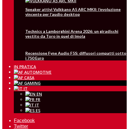
Speaker attivi Vulkkano A5 ARC MKII: l’evoluzione
vincente per l’audio desktop
Technics a Lamborghini Arena 2026: un giradischi
vestito da Toro in quel di Imola
Recensione Fyne Audio F5S: diffusori compatti sotto
i 750 Euro
IN PRATICA
IT
EN
FR
IT
ES
Facebook
Twitter