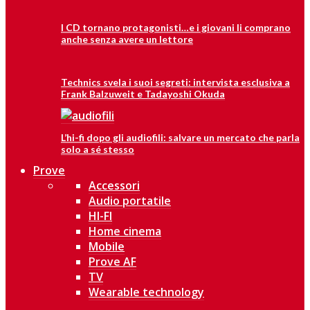
I CD tornano protagonisti…e i giovani li comprano
anche senza avere un lettore
Technics svela i suoi segreti: intervista esclusiva a
Frank Balzuweit e Tadayoshi Okuda
L’hi-fi dopo gli audiofili: salvare un mercato che parla
solo a sé stesso
Prove
Accessori
Audio portatile
HI-FI
Home cinema
Mobile
Prove AF
TV
Wearable technology