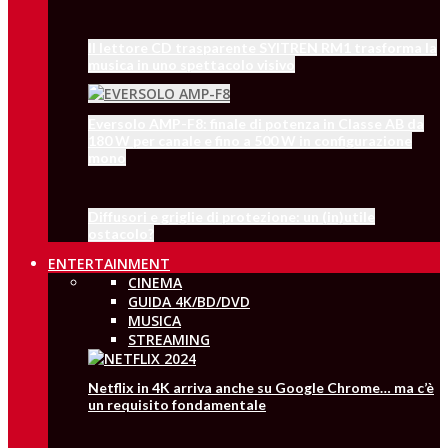
Il lettore CD trasparente SYITREN RM1 trasforma la
musica in uno spettacolo visivo
Eversolo AMP-F8: finale di potenza in Classe AB da
180 W per canale e fino a 500 W in configurazione
mono
Diffusori e griglie di protezione: un (in)utile
ostacolo?
ENTERTAINMENT
CINEMA
GUIDA 4K/BD/DVD
MUSICA
STREAMING
Netflix in 4K arriva anche su Google Chrome… ma c’è
un requisito fondamentale