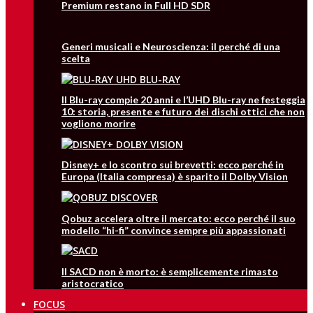
Premium restano in Full HD SDR
Generi musicali e Neuroscienza: il perché di una
scelta
Il Blu-ray compie 20 anni e l’UHD Blu-ray ne festeggia
10: storia, presente e futuro dei dischi ottici che non
vogliono morire
Disney+ e lo scontro sui brevetti: ecco perché in
Europa (Italia compresa) è sparito il Dolby Vision
Qobuz accelera oltre il mercato: ecco perché il suo
modello “hi-fi” convince sempre più appassionati
Il SACD non è morto: è semplicemente rimasto
aristocratico
FOCUS