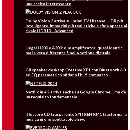
una scelta interessante
Dolby Vision 2 arriva sui primi TV Hisense: HDR più
intelligente, immagini più realistiche e sfida aperta al
rivale HDR10+ Advanced
Hegel H200 e A200: due amplificatori quasi identici,
ma la vera differenza è nella sezione digitale
Gli speaker desktop Creative XF1 con Bluetooth 6.0
ed EQ parametrico sfidano l’hi-fi compatto
Netflix in 4K arriva anche su Google Chrome… ma c’è
un requisito fondamentale
Il lettore CD trasparente SYITREN RM1 trasforma la
musica in uno spettacolo visivo