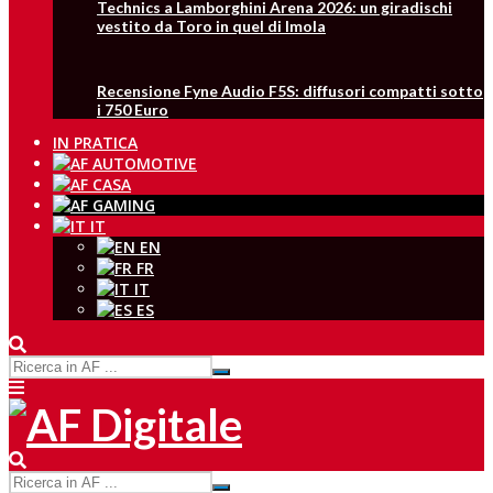
Technics a Lamborghini Arena 2026: un giradischi
vestito da Toro in quel di Imola
Recensione Fyne Audio F5S: diffusori compatti sotto
i 750 Euro
IN PRATICA
IT
EN
FR
IT
ES