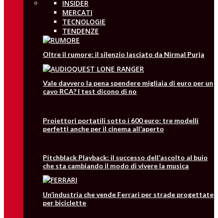
INSIDER
MERCATI
TECNOLOGIE
TENDENZE
Oltre il rumore: il silenzio lasciato da Nirmal Purja
Vale davvero la pena spendere migliaia di euro per un
cavo RCA? I test dicono di no
Proiettori portatili sotto i 600 euro: tre modelli
perfetti anche per il cinema all’aperto
Pitchblack Playback: il successo dell’ascolto al buio
che sta cambiando il modo di vivere la musica
Un’industria che vende Ferrari per strade progettate
per biciclette