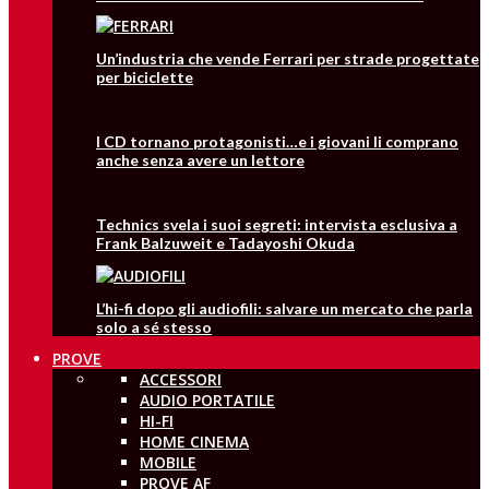
Un’industria che vende Ferrari per strade progettate
per biciclette
I CD tornano protagonisti…e i giovani li comprano
anche senza avere un lettore
Technics svela i suoi segreti: intervista esclusiva a
Frank Balzuweit e Tadayoshi Okuda
L’hi-fi dopo gli audiofili: salvare un mercato che parla
solo a sé stesso
PROVE
ACCESSORI
AUDIO PORTATILE
HI-FI
HOME CINEMA
MOBILE
PROVE AF