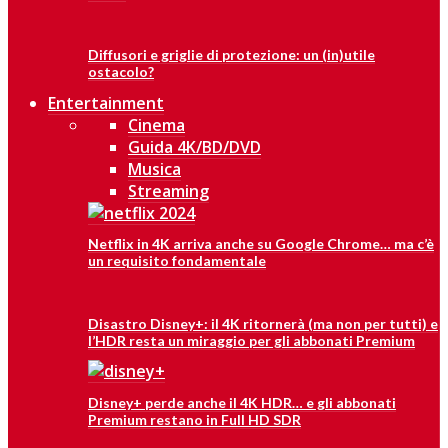
Diffusori e griglie di protezione: un (in)utile
ostacolo?
Entertainment
Cinema
Guida 4K/BD/DVD
Musica
Streaming
Netflix in 4K arriva anche su Google Chrome… ma c’è
un requisito fondamentale
Disastro Disney+: il 4K ritornerà (ma non per tutti) e
l’HDR resta un miraggio per gli abbonati Premium
Disney+ perde anche il 4K HDR… e gli abbonati
Premium restano in Full HD SDR