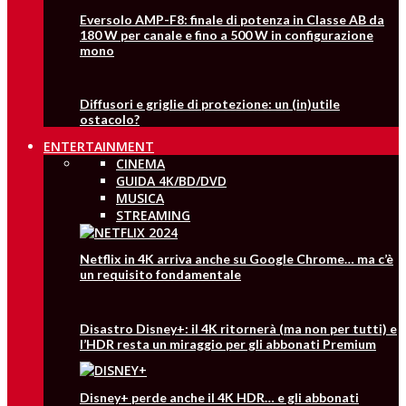
Eversolo AMP-F8: finale di potenza in Classe AB da
180 W per canale e fino a 500 W in configurazione
mono
Diffusori e griglie di protezione: un (in)utile
ostacolo?
ENTERTAINMENT
CINEMA
GUIDA 4K/BD/DVD
MUSICA
STREAMING
Netflix in 4K arriva anche su Google Chrome… ma c’è
un requisito fondamentale
Disastro Disney+: il 4K ritornerà (ma non per tutti) e
l’HDR resta un miraggio per gli abbonati Premium
Disney+ perde anche il 4K HDR… e gli abbonati