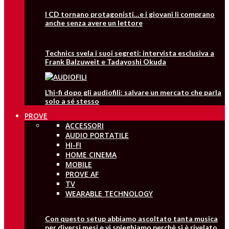
I CD tornano protagonisti…e i giovani li comprano
anche senza avere un lettore
Technics svela i suoi segreti: intervista esclusiva a
Frank Balzuweit e Tadayoshi Okuda
L’hi-fi dopo gli audiofili: salvare un mercato che parla
solo a sé stesso
PROVE
ACCESSORI
AUDIO PORTATILE
HI-FI
HOME CINEMA
MOBILE
PROVE AF
TV
WEARABLE TECHNOLOGY
Con questo setup abbiamo ascoltato tanta musica
per diversi mesi e vi spieghiamo perchè si è rivelato