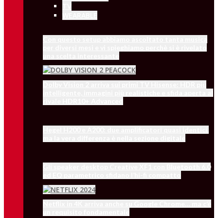
TV
WEARABLE
Con questo setup abbiamo ascoltato tanta musica
per diversi mesi e vi spieghiamo perchè si è rivelato
una scelta interessante
Dolby Vision 2 arriva sui primi TV Hisense: HDR più
intelligente, immagini più realistiche e sfida aperta al
rivale HDR10+ Advanced
Hegel H200 e A200: due amplificatori quasi identici,
ma la vera differenza è nella sezione digitale
Gli speaker desktop Creative XF1 con Bluetooth 6.0
ed EQ parametrico sfidano l’hi-fi compatto
Netflix in 4K arriva anche su Google Chrome… ma c’è
un requisito fondamentale