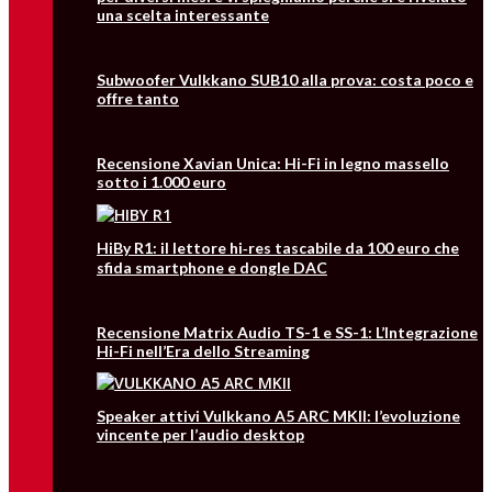
una scelta interessante
Subwoofer Vulkkano SUB10 alla prova: costa poco e
offre tanto
Recensione Xavian Unica: Hi-Fi in legno massello
sotto i 1.000 euro
HiBy R1: il lettore hi‑res tascabile da 100 euro che
sfida smartphone e dongle DAC
Recensione Matrix Audio TS-1 e SS-1: L’Integrazione
Hi-Fi nell’Era dello Streaming
Speaker attivi Vulkkano A5 ARC MKII: l’evoluzione
vincente per l’audio desktop