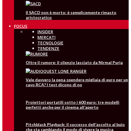
Il SACD non è morto: è semplicemente rimasto
aristocratico
FOCUS
INSIDER
MERCATI
TECNOLOGIE
TENDENZE
Oltre il rumore: il silenzio lasciato da Nirmal Purja
Vale davvero la pena spendere migliaia di euro per un
cavo RCA? I test dicono di no
Proiettori portatili sotto i 600 euro: tre modelli
perfetti anche per il cinema all’aperto
Pitchblack Playback: il successo dell’ascolto al buio
che sta cambiando il modo di vivere la musica