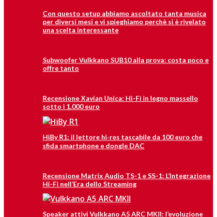
Con questo setup abbiamo ascoltato tanta musica
per diversi mesi e vi spieghiamo perchè si è rivelato
una scelta interessante
Subwoofer Vulkkano SUB10 alla prova: costa poco e
offre tanto
Recensione Xavian Unica: Hi-Fi in legno massello
sotto i 1.000 euro
HiBy R1: il lettore hi‑res tascabile da 100 euro che
sfida smartphone e dongle DAC
Recensione Matrix Audio TS-1 e SS-1: L’Integrazione
Hi-Fi nell’Era dello Streaming
Speaker attivi Vulkkano A5 ARC MKII: l’evoluzione