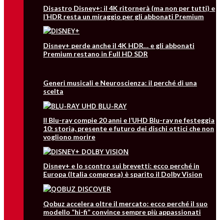
Disastro Disney+: il 4K ritornerà (ma non per tutti) e
l’HDR resta un miraggio per gli abbonati Premium
Disney+ perde anche il 4K HDR… e gli abbonati
Premium restano in Full HD SDR
Generi musicali e Neuroscienza: il perché di una
scelta
Il Blu-ray compie 20 anni e l’UHD Blu-ray ne festeggia
10: storia, presente e futuro dei dischi ottici che non
vogliono morire
Disney+ e lo scontro sui brevetti: ecco perché in
Europa (Italia compresa) è sparito il Dolby Vision
Qobuz accelera oltre il mercato: ecco perché il suo
modello “hi-fi” convince sempre più appassionati