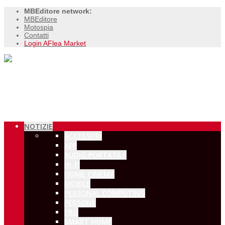
MBEditore network:
MBEditore
Motospia
Contatti
Login AFlea Market
NOTIZIE
ACCESSORI
APP
AUDIO PORTATILE
HI-FI
HOME CINEMA
MOBILE
PERSONAL COMPUTING
PERSONE
PRO
SMART HOME