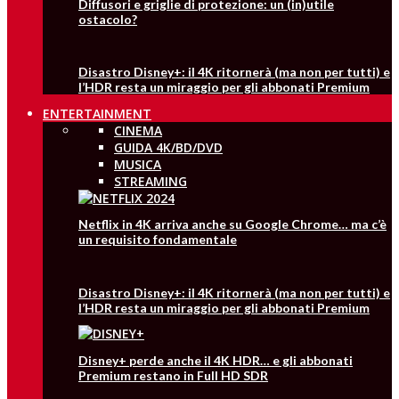
Diffusori e griglie di protezione: un (in)utile
ostacolo?
Disastro Disney+: il 4K ritornerà (ma non per tutti) e
l’HDR resta un miraggio per gli abbonati Premium
ENTERTAINMENT
CINEMA
GUIDA 4K/BD/DVD
MUSICA
STREAMING
Netflix in 4K arriva anche su Google Chrome… ma c’è
un requisito fondamentale
Disastro Disney+: il 4K ritornerà (ma non per tutti) e
l’HDR resta un miraggio per gli abbonati Premium
Disney+ perde anche il 4K HDR… e gli abbonati
Premium restano in Full HD SDR