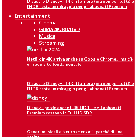
Disastro Disney+: il 4K ritornerà (ma non per tutti) e
l’HDR resta un miraggio per gli abbonati Premium
Entertainment
Cinema
Guida 4K/BD/DVD
Musica
Streaming
Netflix in 4K arriva anche su Google Chrome… ma c’è
un requisito fondamentale
Disastro Disney+: il 4K ritornerà (ma non per tutti) e
l’HDR resta un miraggio per gli abbonati Premium
Disney+ perde anche il 4K HDR… e gli abbonati
Premium restano in Full HD SDR
Generi musicali e Neuroscienza: il perché di una
scelta