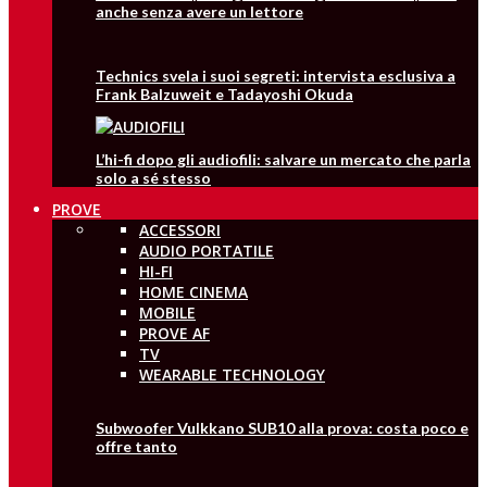
anche senza avere un lettore
Technics svela i suoi segreti: intervista esclusiva a
Frank Balzuweit e Tadayoshi Okuda
L’hi-fi dopo gli audiofili: salvare un mercato che parla
solo a sé stesso
PROVE
ACCESSORI
AUDIO PORTATILE
HI-FI
HOME CINEMA
MOBILE
PROVE AF
TV
WEARABLE TECHNOLOGY
Subwoofer Vulkkano SUB10 alla prova: costa poco e
offre tanto