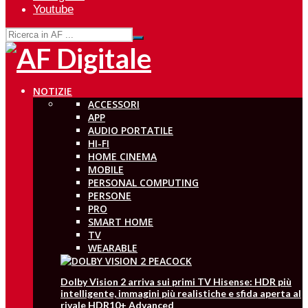
Youtube
NOTIZIE
ACCESSORI
APP
AUDIO PORTATILE
HI-FI
HOME CINEMA
MOBILE
PERSONAL COMPUTING
PERSONE
PRO
SMART HOME
TV
WEARABLE
Dolby Vision 2 arriva sui primi TV Hisense: HDR più
intelligente, immagini più realistiche e sfida aperta al
rivale HDR10+ Advanced