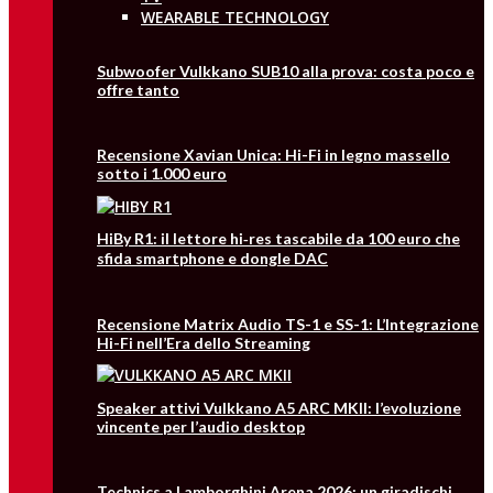
WEARABLE TECHNOLOGY
Subwoofer Vulkkano SUB10 alla prova: costa poco e
offre tanto
Recensione Xavian Unica: Hi-Fi in legno massello
sotto i 1.000 euro
HiBy R1: il lettore hi‑res tascabile da 100 euro che
sfida smartphone e dongle DAC
Recensione Matrix Audio TS-1 e SS-1: L’Integrazione
Hi-Fi nell’Era dello Streaming
Speaker attivi Vulkkano A5 ARC MKII: l’evoluzione
vincente per l’audio desktop
Technics a Lamborghini Arena 2026: un giradischi