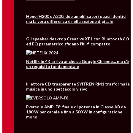
Hegel H200 e A200: due amplificatori quasi identici,
ma la vera differenza è nella sezione digitale
Gli speaker desktop Creative XF1 con Bluetooth 6.0
ed EQ parametrico sfidano l’hi-fi compatto
Netflix in 4K arriva anche su Google Chrome… ma c’è
un requisito fondamentale
Il lettore CD trasparente SYITREN RM1 trasforma la
musica in uno spettacolo visivo
Eversolo AMP-F8: finale di potenza in Classe AB da
180 W per canale e fino a 500 W in configurazione
mono