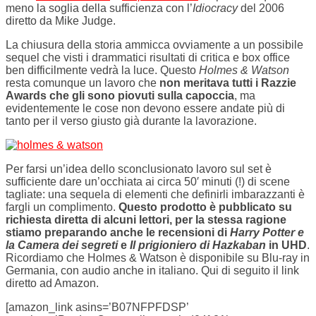
meno la soglia della sufficienza con l’
Idiocracy
del 2006
diretto da Mike Judge.
La chiusura della storia ammicca ovviamente a un possibile
sequel che visti i drammatici risultati di critica e box office
ben difficilmente vedrà la luce. Questo
Holmes & Watson
resta comunque un lavoro che
non meritava tutti i Razzie
Awards che gli sono piovuti sulla capoccia
, ma
evidentemente le cose non devono essere andate più di
tanto per il verso giusto già durante la lavorazione.
Per farsi un’idea dello sconclusionato lavoro sul set è
sufficiente dare un’occhiata ai circa 50′ minuti (!) di scene
tagliate: una sequela di elementi che definirli imbarazzanti è
fargli un complimento.
Questo prodotto è pubblicato su
richiesta diretta di alcuni lettori, per la stessa ragione
stiamo preparando anche le recensioni di
Harry Potter e
la Camera dei segreti
e
Il prigioniero di Hazkaban
in UHD
.
Ricordiamo che Holmes & Watson è disponibile su Blu-ray in
Germania, con audio anche in italiano. Qui di seguito il link
diretto ad Amazon.
[amazon_link asins=’B07NFPFDSP’