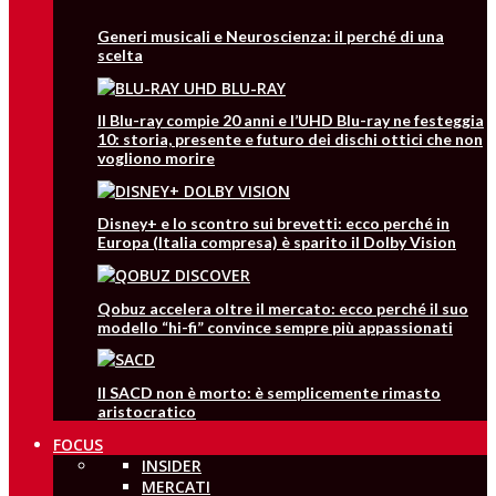
Generi musicali e Neuroscienza: il perché di una
scelta
Il Blu-ray compie 20 anni e l’UHD Blu-ray ne festeggia
10: storia, presente e futuro dei dischi ottici che non
vogliono morire
Disney+ e lo scontro sui brevetti: ecco perché in
Europa (Italia compresa) è sparito il Dolby Vision
Qobuz accelera oltre il mercato: ecco perché il suo
modello “hi-fi” convince sempre più appassionati
Il SACD non è morto: è semplicemente rimasto
aristocratico
FOCUS
INSIDER
MERCATI