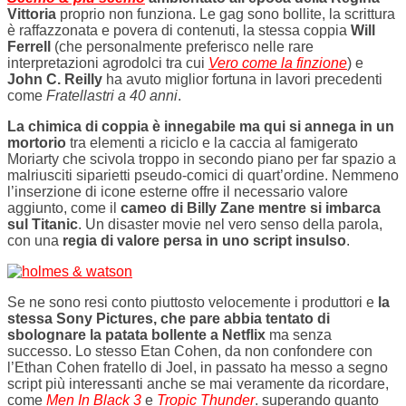
Vittoria
proprio non funziona. Le gag sono bollite, la scrittura
è raffazzonata e povera di contenuti, la stessa coppia
Will
Ferrell
(che personalmente preferisco nelle rare
interpretazioni agrodolci tra cui
Vero come la finzione
) e
John C. Reilly
ha avuto miglior fortuna in lavori precedenti
come
Fratellastri a 40 anni
.
La chimica di coppia è innegabile ma qui si annega in un
mortorio
tra elementi a riciclo e la caccia al famigerato
Moriarty che scivola troppo in secondo piano per far spazio a
malriusciti siparietti pseudo-comici di quart’ordine. Nemmeno
l’inserzione di icone esterne offre il necessario valore
aggiunto, come il
cameo di Billy Zane mentre si imbarca
sul Titanic
. Un disaster movie nel vero senso della parola,
con una
regia di valore persa in uno script insulso
.
Se ne sono resi conto piuttosto velocemente i produttori e
la
stessa Sony Pictures, che pare abbia tentato di
sbolognare la patata bollente a Netflix
ma senza
successo. Lo stesso Etan Cohen, da non confondere con
l’Ethan Cohen fratello di Joel, in passato ha messo a segno
script più interessanti anche se mai veramente da ricordare,
come
Men In Black 3
e
Tropic Thunder
. superando quanto