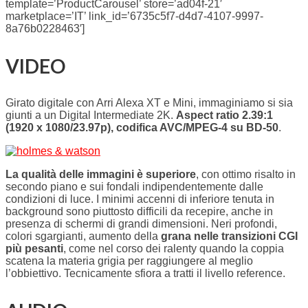
template=’ProductCarousel’ store=’ad04f-21′
marketplace=’IT’ link_id=’6735c5f7-d4d7-4107-9997-
8a76b0228463′]
VIDEO
Girato digitale con Arri Alexa XT e Mini, immaginiamo si sia
giunti a un Digital Intermediate 2K.
Aspect ratio 2.39:1
(1920 x 1080/23.97p), codifica AVC/MPEG-4 su BD-50
.
La qualità delle immagini è superiore
, con ottimo risalto in
secondo piano e sui fondali indipendentemente dalle
condizioni di luce. I minimi accenni di inferiore tenuta in
background sono piuttosto difficili da recepire, anche in
presenza di schermi di grandi dimensioni. Neri profondi,
colori sgargianti, aumento della
grana nelle transizioni CGI
più pesanti
, come nel corso dei ralenty quando la coppia
scatena la materia grigia per raggiungere al meglio
l’obbiettivo. Tecnicamente sfiora a tratti il livello reference.