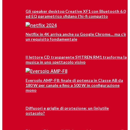
Gli speaker desktop Creative XF1 con Bluetooth 6.0
ed EQ parametrico sfidano l’hi-fi compatto
Netflix in 4K arriva anche su Google Chrome… ma c’è
un requisito fondamentale
Il lettore CD trasparente SYITREN RM1 trasforma la
musica in uno spettacolo visivo
Eversolo AMP-F8: finale di potenza in Classe AB da
180 W per canale e fino a 500 W in configurazione
mono
Diffusori e griglie di protezione: un (in)utile
ostacolo?