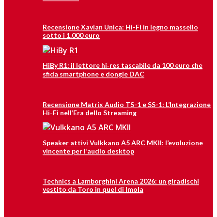
Recensione Xavian Unica: Hi-Fi in legno massello
sotto i 1.000 euro
HiBy R1: il lettore hi‑res tascabile da 100 euro che
sfida smartphone e dongle DAC
Recensione Matrix Audio TS-1 e SS-1: L’Integrazione
Hi-Fi nell’Era dello Streaming
Speaker attivi Vulkkano A5 ARC MKII: l’evoluzione
vincente per l’audio desktop
Technics a Lamborghini Arena 2026: un giradischi
vestito da Toro in quel di Imola