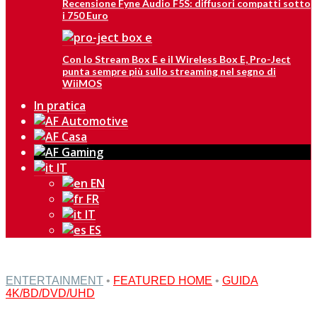
Recensione Fyne Audio F5S: diffusori compatti sotto
i 750 Euro
Con lo Stream Box E e il Wireless Box E, Pro-Ject
punta sempre più sullo streaming nel segno di
WiiMOS
In pratica
IT
EN
FR
IT
ES
ENTERTAINMENT
•
FEATURED HOME
•
GUIDA
4K/BD/DVD/UHD