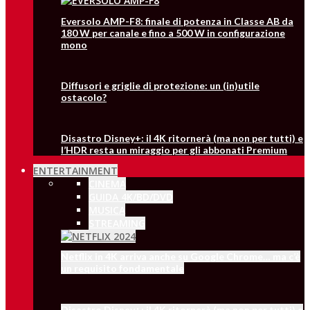
Eversolo AMP-F8: finale di potenza in Classe AB da
180 W per canale e fino a 500 W in configurazione
mono
Diffusori e griglie di protezione: un (in)utile
ostacolo?
Disastro Disney+: il 4K ritornerà (ma non per tutti) e
l’HDR resta un miraggio per gli abbonati Premium
ENTERTAINMENT
CINEMA
GUIDA 4K/BD/DVD
MUSICA
STREAMING
Netflix in 4K arriva anche su Google Chrome… ma c’è
un requisito fondamentale
Disastro Disney+: il 4K ritornerà (ma non per tutti) e