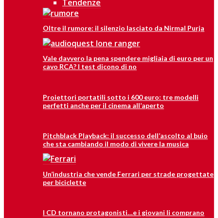
Tendenze
Oltre il rumore: il silenzio lasciato da Nirmal Purja
Vale davvero la pena spendere migliaia di euro per un
cavo RCA? I test dicono di no
Proiettori portatili sotto i 600 euro: tre modelli
perfetti anche per il cinema all’aperto
Pitchblack Playback: il successo dell’ascolto al buio
che sta cambiando il modo di vivere la musica
Un’industria che vende Ferrari per strade progettate
per biciclette
I CD tornano protagonisti…e i giovani li comprano