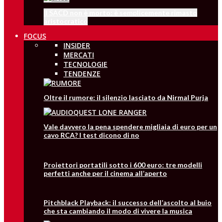
Il SACD non è morto: è semplicemente rimasto
aristocratico
FOCUS
INSIDER
MERCATI
TECNOLOGIE
TENDENZE
Oltre il rumore: il silenzio lasciato da Nirmal Purja
Vale davvero la pena spendere migliaia di euro per un
cavo RCA? I test dicono di no
Proiettori portatili sotto i 600 euro: tre modelli
perfetti anche per il cinema all’aperto
Pitchblack Playback: il successo dell’ascolto al buio
che sta cambiando il modo di vivere la musica