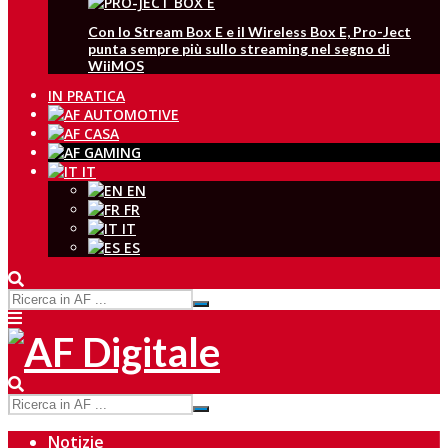
Con lo Stream Box E e il Wireless Box E, Pro-Ject
punta sempre più sullo streaming nel segno di
WiiMOS
IN PRATICA
IT
EN
FR
IT
ES
Notizie