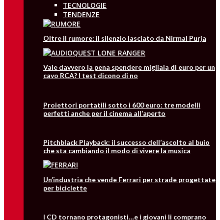
TECNOLOGIE
TENDENZE
Oltre il rumore: il silenzio lasciato da Nirmal Purja
Vale davvero la pena spendere migliaia di euro per un
cavo RCA? I test dicono di no
Proiettori portatili sotto i 600 euro: tre modelli
perfetti anche per il cinema all’aperto
Pitchblack Playback: il successo dell’ascolto al buio
che sta cambiando il modo di vivere la musica
Un’industria che vende Ferrari per strade progettate
per biciclette
I CD tornano protagonisti…e i giovani li comprano