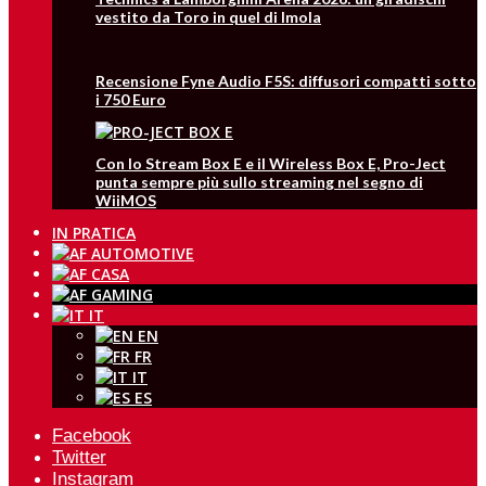
vestito da Toro in quel di Imola
Recensione Fyne Audio F5S: diffusori compatti sotto
i 750 Euro
Con lo Stream Box E e il Wireless Box E, Pro-Ject
punta sempre più sullo streaming nel segno di
WiiMOS
IN PRATICA
IT
EN
FR
IT
ES
Facebook
Twitter
Instagram