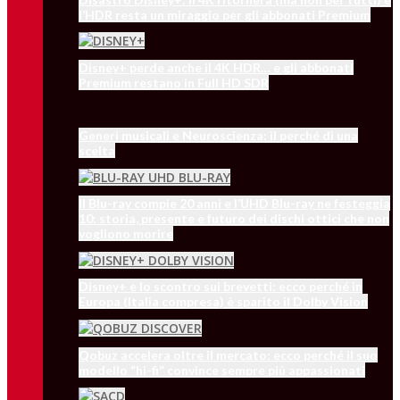
l’HDR resta un miraggio per gli abbonati Premium
Disney+ perde anche il 4K HDR… e gli abbonati
Premium restano in Full HD SDR
Generi musicali e Neuroscienza: il perché di una
scelta
Il Blu-ray compie 20 anni e l’UHD Blu-ray ne festeggia
10: storia, presente e futuro dei dischi ottici che non
vogliono morire
Disney+ e lo scontro sui brevetti: ecco perché in
Europa (Italia compresa) è sparito il Dolby Vision
Qobuz accelera oltre il mercato: ecco perché il suo
modello “hi-fi” convince sempre più appassionati