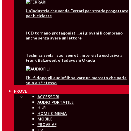
Un’industria che vende Ferrari per strade progettate
per biciclette
I CD tornano protagonisti…e i giovani li comprano
anche senza avere un lettore
Technics svela i suoi segreti: intervista esclusiva a
Frank Balzuweit e Tadayoshi Okuda
L’hi-fi dopo gli audiofili: salvare un mercato che parla
solo a sé stesso
PROVE
ACCESSORI
AUDIO PORTATILE
HI-FI
HOME CINEMA
MOBILE
PROVE AF
TV