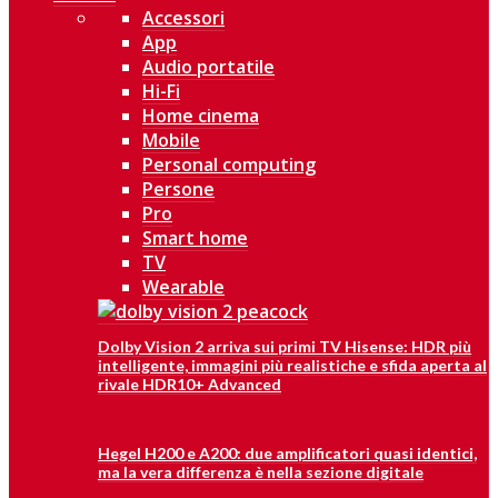
Accessori
App
Audio portatile
Hi-Fi
Home cinema
Mobile
Personal computing
Persone
Pro
Smart home
TV
Wearable
Dolby Vision 2 arriva sui primi TV Hisense: HDR più
intelligente, immagini più realistiche e sfida aperta al
rivale HDR10+ Advanced
Hegel H200 e A200: due amplificatori quasi identici,
ma la vera differenza è nella sezione digitale