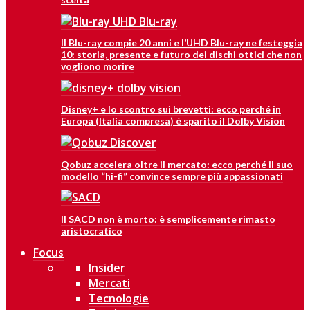
Il Blu-ray compie 20 anni e l’UHD Blu-ray ne festeggia
10: storia, presente e futuro dei dischi ottici che non
vogliono morire
Disney+ e lo scontro sui brevetti: ecco perché in
Europa (Italia compresa) è sparito il Dolby Vision
Qobuz accelera oltre il mercato: ecco perché il suo
modello “hi-fi” convince sempre più appassionati
Il SACD non è morto: è semplicemente rimasto
aristocratico
Focus
Insider
Mercati
Tecnologie