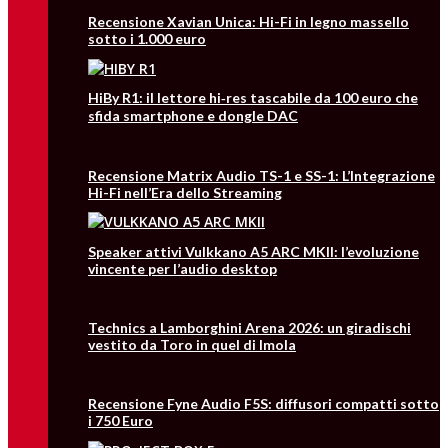
Recensione Xavian Unica: Hi-Fi in legno massello
sotto i 1.000 euro
HiBy R1: il lettore hi‑res tascabile da 100 euro che
sfida smartphone e dongle DAC
Recensione Matrix Audio TS-1 e SS-1: L’Integrazione
Hi-Fi nell’Era dello Streaming
Speaker attivi Vulkkano A5 ARC MKII: l’evoluzione
vincente per l’audio desktop
Technics a Lamborghini Arena 2026: un giradischi
vestito da Toro in quel di Imola
Recensione Fyne Audio F5S: diffusori compatti sotto
i 750 Euro