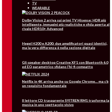
TV
WEARABLE
Dolby Vision 2 arriva sui primi TV Hisense: HDR più
intelligente, immagini più realistiche e sfida aperta al
rivale HDR10+ Advanced
Hegel H200 e A200: due amplificatori quasi identici,
ma la vera differenza è nella sezione digitale
Gli speaker desktop Creative XF1 con Bluetooth 6.0
ed EQ parametrico sfidano l’hi-fi compatto
Netflix in 4K arriva anche su Google Chrome… ma c’è
un requisito fondamentale
Il lettore CD trasparente SYITREN RM1 trasforma la
musica in uno spettacolo visivo