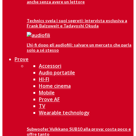
anche senza avere un lettore
Technics svela i suoi segreti: intervista esclusiva a
Frank Balzuweit e Tadayoshi Okuda
L’hi-fi dopo gli audiofili: salvare un mercato che parla
solo a sé stesso
Prove
Accessori
Audio portatile
HI-FI
Home cinema
Mobile
Prove AF
TV
Wearable technology
Subwoofer Vulkkano SUB10 alla prova: costa poco e
offre tanto