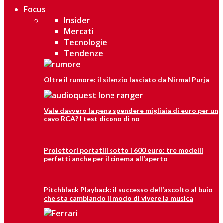
Focus
Insider
Mercati
Tecnologie
Tendenze
Oltre il rumore: il silenzio lasciato da Nirmal Purja
Vale davvero la pena spendere migliaia di euro per un
cavo RCA? I test dicono di no
Proiettori portatili sotto i 600 euro: tre modelli
perfetti anche per il cinema all’aperto
Pitchblack Playback: il successo dell’ascolto al buio
che sta cambiando il modo di vivere la musica