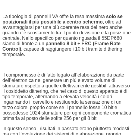
La tipologia di pannelli VA offre la resa massima
solo se
posizionati il più possibile a centro schermo
, oltre ad
avvantaggiarsi per una più coerente resa del nero anche
quando c’è scostamento tra il punto di visione e la posizione
centrale. Nello specifico per quanto riguarda il 55DP660
siamo di fronte a un
pannello 8 bit + FRC (Frame Rate
Control)
, capace di raggiungere i 10 bit tramite dithering
temporale.
Il compromesso è di fatto legato all’elaborazione da parte
dell’elettronica nel generare un più elevato volume di
sfumature rispetto a quelle effettivamente gestibili attraverso
il cosiddetto dithering, che nel caso di questo apparato è di
tipo temporale, alternando a elevata velocità i colori
ingannando il cervello e restituendo la sensazione di un
terzo colore, proprio come se il pannello fosse 10 bit e
possedesse 1024 sfumature per ogni componente cromatica
primaria al posto delle solite 256 per gli 8 bit.
In questo senso i risultati in passato erano piuttosto modesti
ma con l’evoluzione dei sistemi di elaborazione, proprio