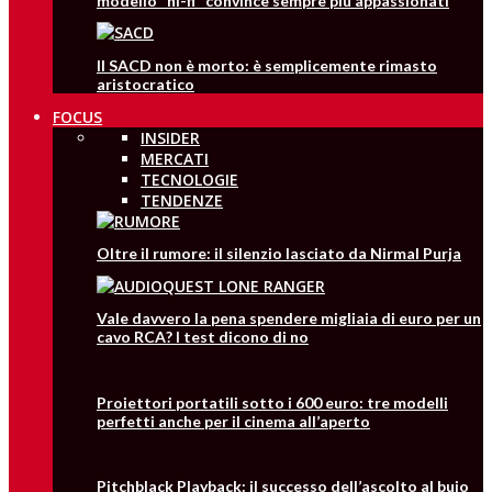
modello “hi-fi” convince sempre più appassionati
Il SACD non è morto: è semplicemente rimasto
aristocratico
FOCUS
INSIDER
MERCATI
TECNOLOGIE
TENDENZE
Oltre il rumore: il silenzio lasciato da Nirmal Purja
Vale davvero la pena spendere migliaia di euro per un
cavo RCA? I test dicono di no
Proiettori portatili sotto i 600 euro: tre modelli
perfetti anche per il cinema all’aperto
Pitchblack Playback: il successo dell’ascolto al buio