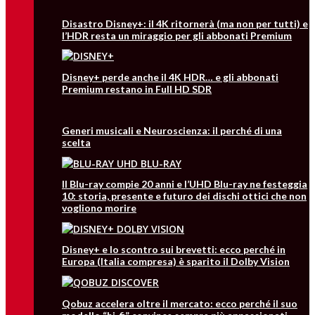
Disastro Disney+: il 4K ritornerà (ma non per tutti) e
l’HDR resta un miraggio per gli abbonati Premium
Disney+ perde anche il 4K HDR… e gli abbonati
Premium restano in Full HD SDR
Generi musicali e Neuroscienza: il perché di una
scelta
Il Blu-ray compie 20 anni e l’UHD Blu-ray ne festeggia
10: storia, presente e futuro dei dischi ottici che non
vogliono morire
Disney+ e lo scontro sui brevetti: ecco perché in
Europa (Italia compresa) è sparito il Dolby Vision
Qobuz accelera oltre il mercato: ecco perché il suo