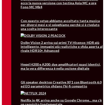
ecco la nuova versione con testina Ania MC e pre
Fono MC Mk4
Con questo setup abbiamo ascoltato tanta musica
per diversi mesi e vi spieghiamo perchè si è rivelato
una scelta interessante
Dolby Vision 2 arriva sui primi TV Hisense: HDR più
intelligente, immagini più realistiche e sfida aperta al
rivale HDR10+ Advanced
Hegel H200 e A200: due amplificatori quasi identici,
ma la vera differenza è nella sezione digitale
Gli speaker desktop Creative XF1 con Bluetooth 6.0
ed EQ parametrico sfidano l’hi-fi compatto
Netflix in 4K arriva anche su Google Chrome… ma c’è
un requisito fondamentale