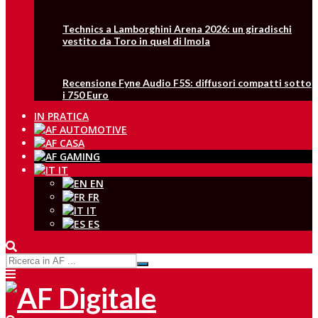
Technics a Lamborghini Arena 2026: un giradischi
vestito da Toro in quel di Imola
Recensione Fyne Audio F5S: diffusori compatti sotto
i 750 Euro
IN PRATICA
IT
EN
FR
IT
ES