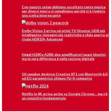
Con questo setup abbiamo ascoltato tanta musica
per diversi mesi e vi spieghiamo perchè si è rivelato
una scelta interessante
Dolby Vision 2 arriva sui primi TV Hisense: HDR più
intelligente, immagini più realistiche e sfida aperta al
rivale HDR10+ Advanced
Hegel H200 e A200: due amplificatori quasi identici,
ma la vera differenza è nella sezione digitale
Gli speaker desktop Creative XF1 con Bluetooth 6.0
ed EQ parametrico sfidano l’hi-fi compatto
Netflix in 4K arriva anche su Google Chrome… ma c’è
un requisito fondamentale