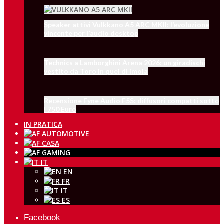
Speaker attivi Vulkkano A5 ARC MKII: l’evoluzione
vincente per l’audio desktop
Technics a Lamborghini Arena 2026: un giradischi
vestito da Toro in quel di Imola
Recensione Fyne Audio F5S: diffusori compatti sotto
i 750 Euro
IN PRATICA
IT
EN
FR
IT
ES
Facebook