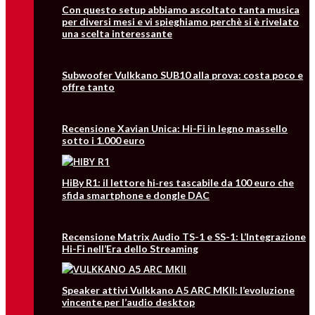
Con questo setup abbiamo ascoltato tanta musica
per diversi mesi e vi spieghiamo perchè si è rivelato
una scelta interessante
Subwoofer Vulkkano SUB10 alla prova: costa poco e
offre tanto
Recensione Xavian Unica: Hi-Fi in legno massello
sotto i 1.000 euro
HiBy R1: il lettore hi‑res tascabile da 100 euro che
sfida smartphone e dongle DAC
Recensione Matrix Audio TS-1 e SS-1: L’Integrazione
Hi-Fi nell’Era dello Streaming
Speaker attivi Vulkkano A5 ARC MKII: l’evoluzione
vincente per l’audio desktop