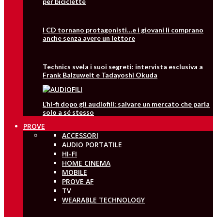
per biciclette
I CD tornano protagonisti…e i giovani li comprano
anche senza avere un lettore
Technics svela i suoi segreti: intervista esclusiva a
Frank Balzuweit e Tadayoshi Okuda
L’hi-fi dopo gli audiofili: salvare un mercato che parla
solo a sé stesso
PROVE
ACCESSORI
AUDIO PORTATILE
HI-FI
HOME CINEMA
MOBILE
PROVE AF
TV
WEARABLE TECHNOLOGY