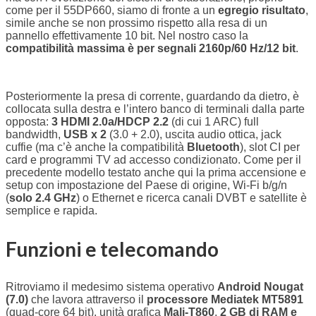
come per il 55DP660, siamo di fronte a un
egregio risultato
,
simile anche se non prossimo rispetto alla resa di un
pannello effettivamente 10 bit. Nel nostro caso la
compatibilità massima è per segnali 2160p/60 Hz/12 bit
.
Posteriormente la presa di corrente, guardando da dietro, è
collocata sulla destra e l’intero banco di terminali dalla parte
opposta:
3 HDMI 2.0a/HDCP 2.2
(di cui 1 ARC) full
bandwidth,
USB x 2
(3.0 + 2.0), uscita audio ottica, jack
cuffie (ma c’è anche la compatibilità
Bluetooth
), slot CI per
card e programmi TV ad accesso condizionato. Come per il
precedente modello testato anche qui la prima accensione e
setup con impostazione del Paese di origine, Wi-Fi b/g/n
(
solo 2.4 GHz
) o Ethernet e ricerca canali DVBT e satellite è
semplice e rapida.
Funzioni e telecomando
Ritroviamo il medesimo sistema operativo
Android Nougat
(7.0)
che lavora attraverso il
processore Mediatek MT5891
(quad-core 64 bit), unità grafica
Mali-T860
,
2 GB di RAM e