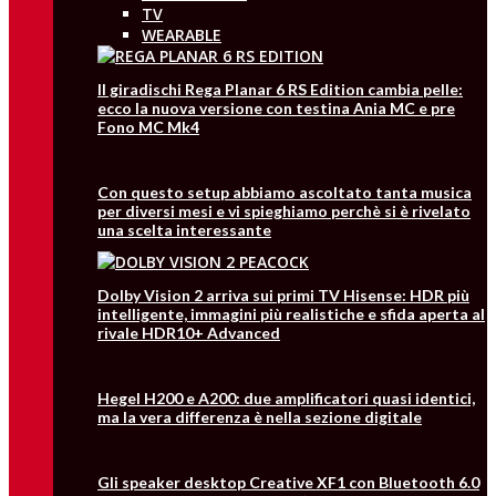
TV
WEARABLE
Il giradischi Rega Planar 6 RS Edition cambia pelle:
ecco la nuova versione con testina Ania MC e pre
Fono MC Mk4
Con questo setup abbiamo ascoltato tanta musica
per diversi mesi e vi spieghiamo perchè si è rivelato
una scelta interessante
Dolby Vision 2 arriva sui primi TV Hisense: HDR più
intelligente, immagini più realistiche e sfida aperta al
rivale HDR10+ Advanced
Hegel H200 e A200: due amplificatori quasi identici,
ma la vera differenza è nella sezione digitale
Gli speaker desktop Creative XF1 con Bluetooth 6.0