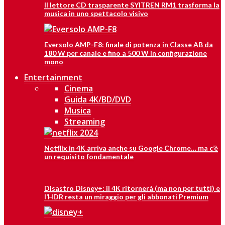
Il lettore CD trasparente SYITREN RM1 trasforma la
musica in uno spettacolo visivo
Eversolo AMP-F8: finale di potenza in Classe AB da
180 W per canale e fino a 500 W in configurazione
mono
Entertainment
Cinema
Guida 4K/BD/DVD
Musica
Streaming
Netflix in 4K arriva anche su Google Chrome… ma c’è
un requisito fondamentale
Disastro Disney+: il 4K ritornerà (ma non per tutti) e
l’HDR resta un miraggio per gli abbonati Premium