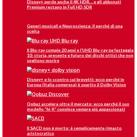
Disney+ perde anche il 4K HDR… e gli abbonati
Premium restano in Full HD SDR
Generi musicali e Neuroscienza: il perché di una
scelta
Il Blu-ray compie 20 anni e l’UHD Blu-ray ne festeggia
10: storia, presente e futuro dei dischi ottici che non
vogliono morire
Disney+ e lo scontro sui brevetti: ecco perché in
Europa (Italia compresa) è sparito il Dolby Vision
Qobuz accelera oltre il mercato: ecco perché il suo
modello “hi-fi” convince sempre più appassionati
Il SACD non è morto: è semplicemente rimasto
aristocratico