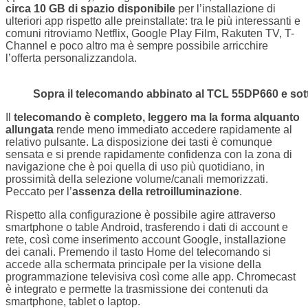
circa 10 GB di spazio disponibile
per l’installazione di
ulteriori app rispetto alle preinstallate: tra le più interessanti e
comuni ritroviamo Netflix, Google Play Film, Rakuten TV, T-
Channel e poco altro ma è sempre possibile arricchire
l’offerta personalizzandola.
Sopra il telecomando abbinato al TCL 55DP660 e so
Il
telecomando è completo, leggero ma la forma alquanto
allungata
rende meno immediato accedere rapidamente al
relativo pulsante. La disposizione dei tasti è comunque
sensata e si prende rapidamente confidenza con la zona di
navigazione che è poi quella di uso più quotidiano, in
prossimità della selezione volume/canali memorizzati.
Peccato per l’
assenza della retroilluminazione
.
Rispetto alla configurazione è possibile agire attraverso
smartphone o table Android, trasferendo i dati di account e
rete, così come inserimento account Google, installazione
dei canali. Premendo il tasto Home del telecomando si
accede alla schermata principale per la visione della
programmazione televisiva così come alle app. Chromecast
è integrato e permette la trasmissione dei contenuti da
smartphone, tablet o laptop.