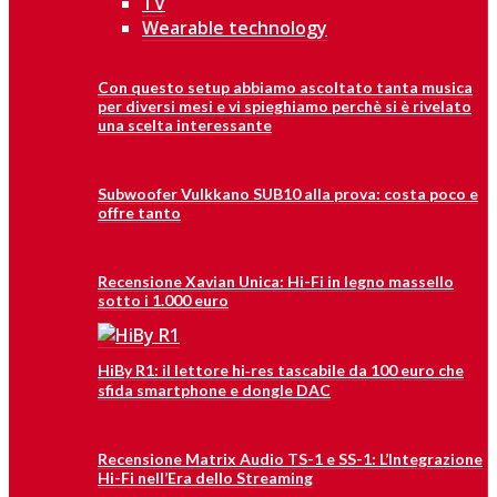
TV
Wearable technology
Con questo setup abbiamo ascoltato tanta musica
per diversi mesi e vi spieghiamo perchè si è rivelato
una scelta interessante
Subwoofer Vulkkano SUB10 alla prova: costa poco e
offre tanto
Recensione Xavian Unica: Hi-Fi in legno massello
sotto i 1.000 euro
HiBy R1: il lettore hi‑res tascabile da 100 euro che
sfida smartphone e dongle DAC
Recensione Matrix Audio TS-1 e SS-1: L’Integrazione
Hi-Fi nell’Era dello Streaming