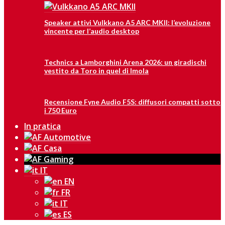
Speaker attivi Vulkkano A5 ARC MKII: l’evoluzione
vincente per l’audio desktop
Technics a Lamborghini Arena 2026: un giradischi
vestito da Toro in quel di Imola
Recensione Fyne Audio F5S: diffusori compatti sotto
i 750 Euro
In pratica
IT
EN
FR
IT
ES