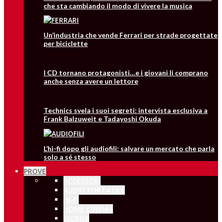
che sta cambiando il modo di vivere la musica
Un’industria che vende Ferrari per strade progettate
per biciclette
I CD tornano protagonisti…e i giovani li comprano
anche senza avere un lettore
Technics svela i suoi segreti: intervista esclusiva a
Frank Balzuweit e Tadayoshi Okuda
L’hi-fi dopo gli audiofili: salvare un mercato che parla
solo a sé stesso
PROVE
ACCESSORI
AUDIO PORTATILE
HI-FI
HOME CINEMA
MOBILE