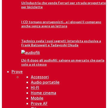
Un’industria che vende Ferrari per strade progettate
per biciclette
I CD tornano protagonisti…e i giovani li comprano
anche senza avere un lettore
Technics svela i suoi segreti: intervista esclusiva a
Frank Balzuweit e Tadayoshi Okuda
L’hi-fi dopo gli audiofili: salvare un mercato che parla
solo a sé stesso
Prove
Accessori
Audio portatile
HI-FI
Home cinema
Mobile
Prove AF