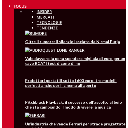
FOCUS
INSIDER
MERCATI
TECNOLOGIE
TENDENZE
Oltre il rumore: il silenzio lasciato da Nirmal Purja
Vale davvero la pena spendere migliaia di euro per un
cavo RCA? I test dicono di no
Proiettori portatili sotto i 600 euro: tre modelli
perfetti anche per il cinema all’aperto
Pitchblack Playback: il successo dell’ascolto al buio
che sta cambiando il modo di vivere la musica
Un’industria che vende Ferrari per strade progettate