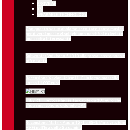
PROVE AF
TV
WEARABLE TECHNOLOGY
Con questo setup abbiamo ascoltato tanta musica
per diversi mesi e vi spieghiamo perchè si è rivelato
una scelta interessante
Subwoofer Vulkkano SUB10 alla prova: costa poco e
offre tanto
Recensione Xavian Unica: Hi-Fi in legno massello
sotto i 1.000 euro
HiBy R1: il lettore hi‑res tascabile da 100 euro che
sfida smartphone e dongle DAC
Recensione Matrix Audio TS-1 e SS-1: L’Integrazione
Hi-Fi nell’Era dello Streaming