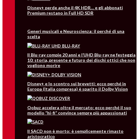
Disney+ perde anche il 4K HDR… e gli abbonati
Premium restano in Full HD SDR
Generi musicali e Neuroscienza: il perché di una
scelta
Il Blu-ray compie 20 anni e l’UHD Blu-ray ne festeggia
10: storia, presente e futuro dei dischi ottici che non
vogliono morire
Disney+ e lo scontro sui brevetti: ecco perché in
Europa (Italia compresa) è sparito il Dolby Vision
Qobuz accelera oltre il mercato: ecco perché il suo
modello “hi-fi” convince sempre più appassionati
Il SACD non è morto: è semplicemente rimasto
aristocratico