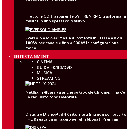
Il lettore CD trasparente SYITREN RM1 trasforma la
musica in uno spettacolo visivo
Eversolo AMP-F8: finale di potenza in Classe AB da
180 W per canale e fino a 500 W in configurazione
mono
ENTERTAINMENT
CINEMA
GUIDA 4K/BD/DVD
MUSICA
STREAMING
Netflix in 4K arriva anche su Google Chrome… ma c’è
un requisito fondamentale
Disastro Disney+: il 4K ritornerà (ma non per tutti) e
l’HDR resta un miraggio per gli abbonati Premium