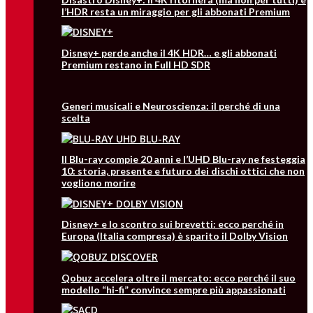
l’HDR resta un miraggio per gli abbonati Premium
Disney+ perde anche il 4K HDR… e gli abbonati
Premium restano in Full HD SDR
Generi musicali e Neuroscienza: il perché di una
scelta
Il Blu-ray compie 20 anni e l’UHD Blu-ray ne festeggia
10: storia, presente e futuro dei dischi ottici che non
vogliono morire
Disney+ e lo scontro sui brevetti: ecco perché in
Europa (Italia compresa) è sparito il Dolby Vision
Qobuz accelera oltre il mercato: ecco perché il suo
modello “hi-fi” convince sempre più appassionati