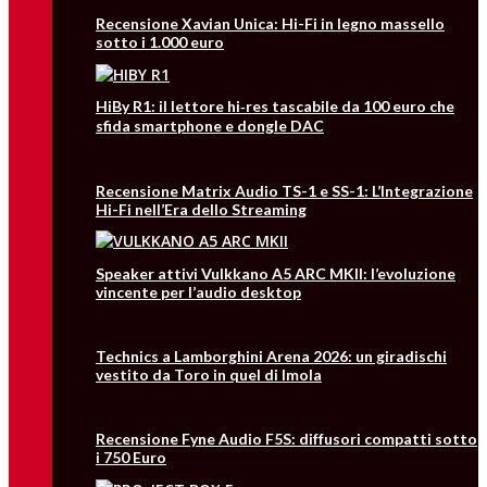
Recensione Xavian Unica: Hi-Fi in legno massello
sotto i 1.000 euro
HiBy R1: il lettore hi‑res tascabile da 100 euro che
sfida smartphone e dongle DAC
Recensione Matrix Audio TS-1 e SS-1: L’Integrazione
Hi-Fi nell’Era dello Streaming
Speaker attivi Vulkkano A5 ARC MKII: l’evoluzione
vincente per l’audio desktop
Technics a Lamborghini Arena 2026: un giradischi
vestito da Toro in quel di Imola
Recensione Fyne Audio F5S: diffusori compatti sotto
i 750 Euro