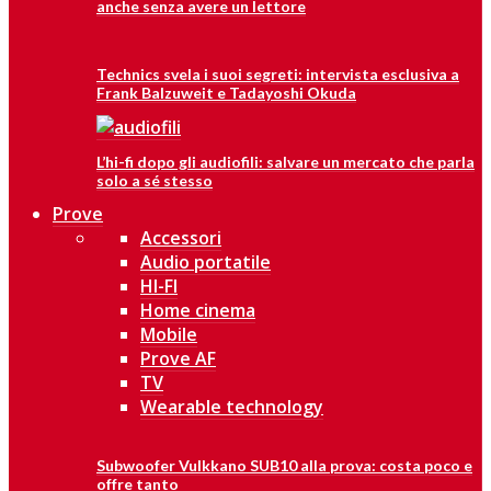
anche senza avere un lettore
Technics svela i suoi segreti: intervista esclusiva a
Frank Balzuweit e Tadayoshi Okuda
L’hi-fi dopo gli audiofili: salvare un mercato che parla
solo a sé stesso
Prove
Accessori
Audio portatile
HI-FI
Home cinema
Mobile
Prove AF
TV
Wearable technology
Subwoofer Vulkkano SUB10 alla prova: costa poco e
offre tanto