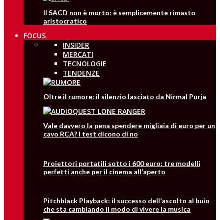
Il SACD non è morto: è semplicemente rimasto
aristocratico
FOCUS
INSIDER
MERCATI
TECNOLOGIE
TENDENZE
Oltre il rumore: il silenzio lasciato da Nirmal Purja
Vale davvero la pena spendere migliaia di euro per un
cavo RCA? I test dicono di no
Proiettori portatili sotto i 600 euro: tre modelli
perfetti anche per il cinema all’aperto
Pitchblack Playback: il successo dell’ascolto al buio
che sta cambiando il modo di vivere la musica