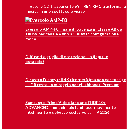
Il lettore CD trasparente SYITREN RM1 trasforma la
musica in uno spettacolo visivo
Eversolo AMP-F8: finale di potenza in Classe AB da
180 W per canale e fino a 500 W in configurazione
mono
Diffusori e griglie di protezione: un (in)utile
ostacolo?
Disastro Disney+: il 4K ritornerà (ma non per tutti) e
l’HDR resta un miraggio per gli abbonati Premium
Samsung e Prime Video lanciano l’HDR10+
ADVANCED: immagini più luminose, movimento
intelligente e debutto esclusivo sui TV 2026