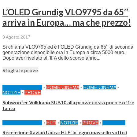
L’OLED Grundig VLO9795 da 65’’
arriva in Europa… ma che prezzo!
9 Agosto 2017
Si chiama VLO9795 ed è l’OLED Grundig da 65’’ di seconda
generazione disponibile ora in Europa a circa 5000 euro.
Dopo aver rivelato all’IFA dello scorso anno...
Sfoglia le prove
FEATURED HOME
•
HOME CINEMA
•
HOME CINEMA
•
NOTIZIE
•
PROVE
Subwoofer Vulkkano SUB10 alla prova: costa poco e offre
tanto
FEATURED HOME
•
HI-FI
•
NOTIZIE
•
PROVE
•
PROVE AF
Recensione Xavian Unica: Hi-Fi in legno massello sotto i