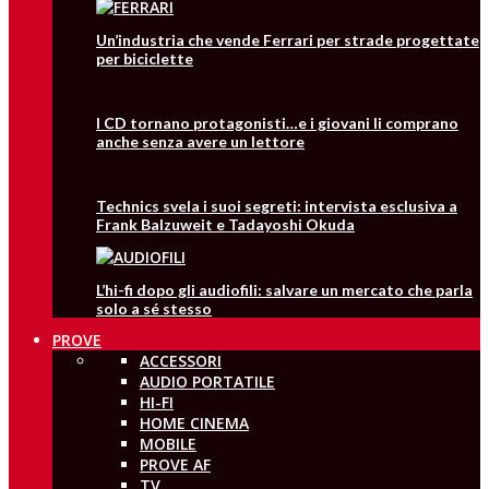
Un’industria che vende Ferrari per strade progettate
per biciclette
I CD tornano protagonisti…e i giovani li comprano
anche senza avere un lettore
Technics svela i suoi segreti: intervista esclusiva a
Frank Balzuweit e Tadayoshi Okuda
L’hi-fi dopo gli audiofili: salvare un mercato che parla
solo a sé stesso
PROVE
ACCESSORI
AUDIO PORTATILE
HI-FI
HOME CINEMA
MOBILE
PROVE AF
TV