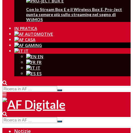
Con lo Stream Box E e il Wireless Box E, Pro-Ject
punta sempre più sullo streaming nel segno di
WiiMOS
IN PRATICA
IT
EN
FR
IT
ES
Notizie