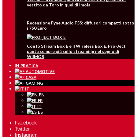
vestito da Toro in quel di Imola
Recensione Fyne Audio F5S: diffusori compatti sotto
i 750 Euro
Con lo Stream Box E e il Wireless Box E, Pro-Ject
punta sempre più sullo streaming nel segno di
WiiMOS
IN PRATICA
IT
EN
FR
IT
ES
Facebook
Twitter
Instagram