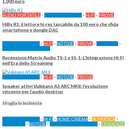
1.000 euro
AUDIO PORTATILE
•
FEATURED HOME
•
HI-FI
•
PROVE
HiBy R1: il lettore hi‑res tascabile da 100 euro che sfida
smartphone e dongle DAC
FEATURED HOME
•
HI-FI
•
NOTIZIE
•
PROVE
•
PROVE AF
•
SPECIALE AF DIGITALE
Recensione Matrix Audio TS-1 e SS-1: L’Integrazione Hi-Fi
nell’Era dello Streaming
FEATURED HOME
•
HI-FI
•
NOTIZIE
•
PROVE
Speaker attivi Vulkkano A5 ARC MKII: l’evoluzione
vincente per l’audio desktop
Sfoglia le Inchieste
FEATURED HOME
•
HI-FI
•
HOME CINEMA
•
IN PRATICA
•
INCHIESTE
•
NOTIZIE
•
SPECIALE AF DIGITALE
•
TENDENZE