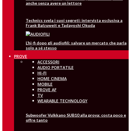
anche senza avere un lettore
Technics svela i suoi segreti: intervista esclusiva a
Frank Balzuweit e Tadayoshi Okuda
L’hi-fi dopo gli audiofili: salvare un mercato che parla
solo a sé stesso
PROVE
ACCESSORI
AUDIO PORTATILE
HI-FI
HOME CINEMA
MOBILE
PROVE AF
TV
WEARABLE TECHNOLOGY
Subwoofer Vulkkano SUB10 alla prova: costa poco e
offre tanto