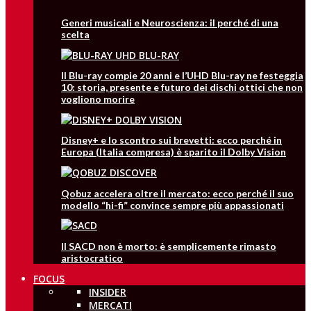
Generi musicali e Neuroscienza: il perché di una
scelta
Il Blu-ray compie 20 anni e l’UHD Blu-ray ne festeggia
10: storia, presente e futuro dei dischi ottici che non
vogliono morire
Disney+ e lo scontro sui brevetti: ecco perché in
Europa (Italia compresa) è sparito il Dolby Vision
Qobuz accelera oltre il mercato: ecco perché il suo
modello “hi-fi” convince sempre più appassionati
Il SACD non è morto: è semplicemente rimasto
aristocratico
FOCUS
INSIDER
MERCATI