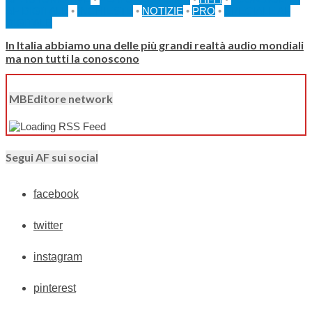
AF DIGITALE
•
INCHIESTE
•
NOTIZIE
•
PRO
•
SPECIALE AF
DIGITALE
In Italia abbiamo una delle più grandi realtà audio mondiali
ma non tutti la conoscono
MBEditore network
Segui AF sui social
facebook
twitter
instagram
pinterest