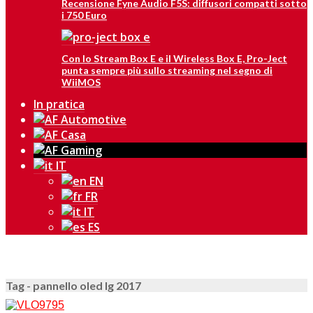
Recensione Fyne Audio F5S: diffusori compatti sotto
i 750 Euro
Con lo Stream Box E e il Wireless Box E, Pro-Ject
punta sempre più sullo streaming nel segno di
WiiMOS
In pratica
IT
EN
FR
IT
ES
Tag - pannello oled lg 2017