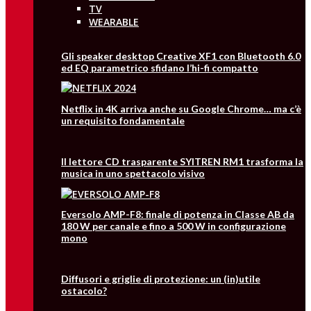
TV
WEARABLE
Gli speaker desktop Creative XF1 con Bluetooth 6.0
ed EQ parametrico sfidano l’hi-fi compatto
Netflix in 4K arriva anche su Google Chrome… ma c’è
un requisito fondamentale
Il lettore CD trasparente SYITREN RM1 trasforma la
musica in uno spettacolo visivo
Eversolo AMP-F8: finale di potenza in Classe AB da
180 W per canale e fino a 500 W in configurazione
mono
Diffusori e griglie di protezione: un (in)utile
ostacolo?