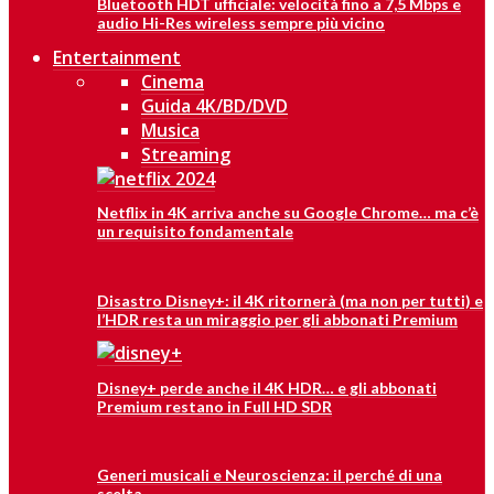
Bluetooth HDT ufficiale: velocità fino a 7,5 Mbps e
audio Hi-Res wireless sempre più vicino
Entertainment
Cinema
Guida 4K/BD/DVD
Musica
Streaming
Netflix in 4K arriva anche su Google Chrome… ma c’è
un requisito fondamentale
Disastro Disney+: il 4K ritornerà (ma non per tutti) e
l’HDR resta un miraggio per gli abbonati Premium
Disney+ perde anche il 4K HDR… e gli abbonati
Premium restano in Full HD SDR
Generi musicali e Neuroscienza: il perché di una
scelta