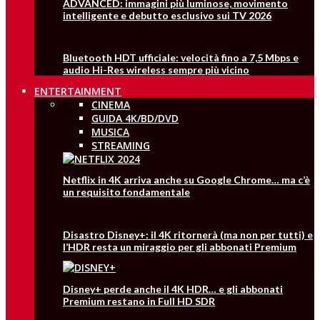
ADVANCED: immagini più luminose, movimento
intelligente e debutto esclusivo sui TV 2026
Bluetooth HDT ufficiale: velocità fino a 7,5 Mbps e
audio Hi-Res wireless sempre più vicino
ENTERTAINMENT
CINEMA
GUIDA 4K/BD/DVD
MUSICA
STREAMING
Netflix in 4K arriva anche su Google Chrome… ma c’è
un requisito fondamentale
Disastro Disney+: il 4K ritornerà (ma non per tutti) e
l’HDR resta un miraggio per gli abbonati Premium
Disney+ perde anche il 4K HDR… e gli abbonati
Premium restano in Full HD SDR