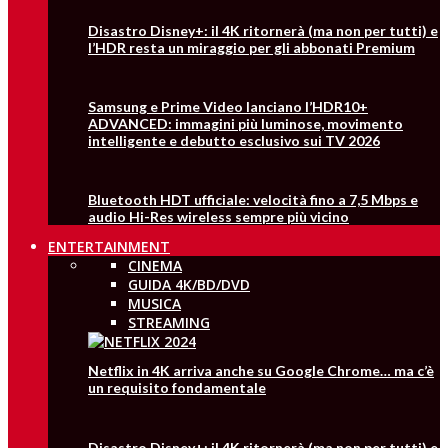
Disastro Disney+: il 4K ritornerà (ma non per tutti) e
l’HDR resta un miraggio per gli abbonati Premium
Samsung e Prime Video lanciano l’HDR10+
ADVANCED: immagini più luminose, movimento
intelligente e debutto esclusivo sui TV 2026
Bluetooth HDT ufficiale: velocità fino a 7,5 Mbps e
audio Hi-Res wireless sempre più vicino
ENTERTAINMENT
CINEMA
GUIDA 4K/BD/DVD
MUSICA
STREAMING
Netflix in 4K arriva anche su Google Chrome… ma c’è
un requisito fondamentale
Disastro Disney+: il 4K ritornerà (ma non per tutti) e