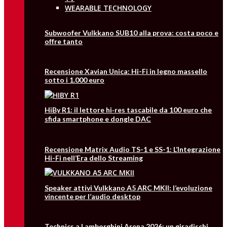
WEARABLE TECHNOLOGY
Subwoofer Vulkkano SUB10 alla prova: costa poco e
offre tanto
Recensione Xavian Unica: Hi-Fi in legno massello
sotto i 1.000 euro
HiBy R1: il lettore hi‑res tascabile da 100 euro che
sfida smartphone e dongle DAC
Recensione Matrix Audio TS-1 e SS-1: L’Integrazione
Hi-Fi nell’Era dello Streaming
Speaker attivi Vulkkano A5 ARC MKII: l’evoluzione
vincente per l’audio desktop
Technics a Lamborghini Arena 2026: un giradischi