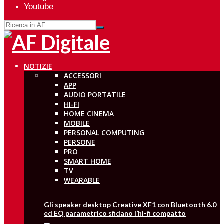
Youtube
NOTIZIE
ACCESSORI
APP
AUDIO PORTATILE
HI-FI
HOME CINEMA
MOBILE
PERSONAL COMPUTING
PERSONE
PRO
SMART HOME
TV
WEARABLE
Gli speaker desktop Creative XF1 con Bluetooth 6.0
ed EQ parametrico sfidano l’hi-fi compatto