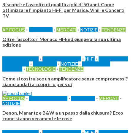
Riscoprire l’ascolto di qualità a più di 50 anni. Come
ottimizzare l’Impianto Hi-Fi per Musica, Vinili e Concerti
TV
AF FOCUS
•
INCHIESTE
•
MERCATI
•
NOTIZIE
•
TENDENZE
Oltre l’ascolto: il Monaco HI-End giunge alla sua ultima
edizione
AF AUTOMOTIVE
•
FEATURED HOME
•
HI-FI
•
I CONSIGLI DI
AF DIGITALE
•
INCHIESTE
•
NOTIZIE
•
SPECIALE AF
DIGITALE
•
TECNOLOGIE
•
TENDENZE
Come si costruisce un amplificatore senza compromessi?
siamo andati a scoprirlo per voi
AF FOCUS
•
FEATURED HOME
•
INCHIESTE
•
MERCATI
•
NOTIZIE
Denon, Marantz e B&W a un passo dalla chiusura? Ecco
come stanno veramente le cose
AF AUTOMOTIVE
•
FEATURED HOME
•
HI-FI
•
I CONSIGLI DI