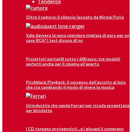
Tendenze
Oltre il rumore: il silenzio lasciato da Nirmal Purja
Vale davvero la pena spendere migliaia di euro per un
cavo RCA? I test dicono di no
Proiettori portatili sotto i 600 euro: tre modelli
perfetti anche per il cinema all’aperto
Pitchblack Playback: il successo dell’ascolto al buio
che sta cambiando il modo di vivere la musica
Un’industria che vende Ferrari per strade progettate
per biciclette
I CD tornano protagonisti…e i giovani li comprano