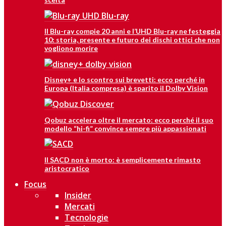
Il Blu-ray compie 20 anni e l’UHD Blu-ray ne festeggia
10: storia, presente e futuro dei dischi ottici che non
vogliono morire
Disney+ e lo scontro sui brevetti: ecco perché in
Europa (Italia compresa) è sparito il Dolby Vision
Qobuz accelera oltre il mercato: ecco perché il suo
modello “hi-fi” convince sempre più appassionati
Il SACD non è morto: è semplicemente rimasto
aristocratico
Focus
Insider
Mercati
Tecnologie