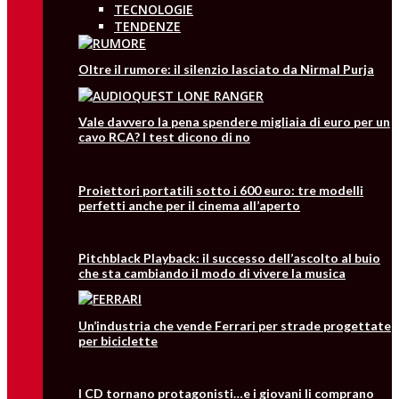
TECNOLOGIE
TENDENZE
Oltre il rumore: il silenzio lasciato da Nirmal Purja
Vale davvero la pena spendere migliaia di euro per un
cavo RCA? I test dicono di no
Proiettori portatili sotto i 600 euro: tre modelli
perfetti anche per il cinema all’aperto
Pitchblack Playback: il successo dell’ascolto al buio
che sta cambiando il modo di vivere la musica
Un’industria che vende Ferrari per strade progettate
per biciclette
I CD tornano protagonisti…e i giovani li comprano