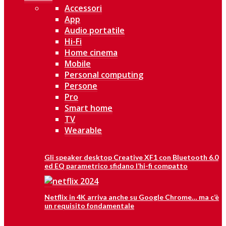
Accessori
App
Audio portatile
Hi-Fi
Home cinema
Mobile
Personal computing
Persone
Pro
Smart home
TV
Wearable
Gli speaker desktop Creative XF1 con Bluetooth 6.0
ed EQ parametrico sfidano l’hi-fi compatto
Netflix in 4K arriva anche su Google Chrome… ma c’è
un requisito fondamentale