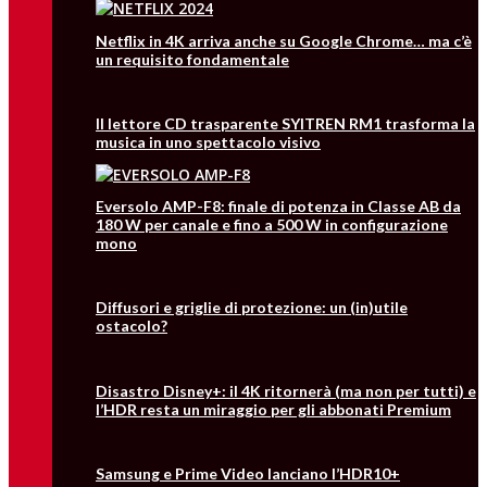
Netflix in 4K arriva anche su Google Chrome… ma c’è
un requisito fondamentale
Il lettore CD trasparente SYITREN RM1 trasforma la
musica in uno spettacolo visivo
Eversolo AMP-F8: finale di potenza in Classe AB da
180 W per canale e fino a 500 W in configurazione
mono
Diffusori e griglie di protezione: un (in)utile
ostacolo?
Disastro Disney+: il 4K ritornerà (ma non per tutti) e
l’HDR resta un miraggio per gli abbonati Premium
Samsung e Prime Video lanciano l’HDR10+