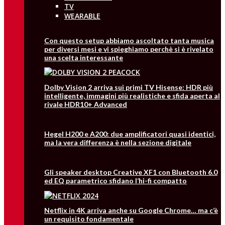
TV
WEARABLE
Con questo setup abbiamo ascoltato tanta musica
per diversi mesi e vi spieghiamo perchè si è rivelato
una scelta interessante
Dolby Vision 2 arriva sui primi TV Hisense: HDR più
intelligente, immagini più realistiche e sfida aperta al
rivale HDR10+ Advanced
Hegel H200 e A200: due amplificatori quasi identici,
ma la vera differenza è nella sezione digitale
Gli speaker desktop Creative XF1 con Bluetooth 6.0
ed EQ parametrico sfidano l’hi-fi compatto
Netflix in 4K arriva anche su Google Chrome… ma c’è
un requisito fondamentale