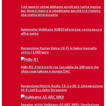
Con questo setup abbiamo ascoltato tanta musica
per diversi mesi e vi spieghiamo perchè si è rivelato
una scelta interessante
Subwoofer Vulkkano SUB10 alla prova: costa poco e
offre tanto
Recensione Xavian Unica: Hi-Fi in legno massello
sotto i 1.000 euro
HiBy R1: il lettore hi‑res tascabile da 100 euro che
sfida smartphone e dongle DAC
Recensione Matrix Audio TS-1 e SS-1: L’Integrazione
Hi-Fi nell’Era dello Streaming
Speaker attivi Vulkkano A5 ARC MKII: l’evoluzione