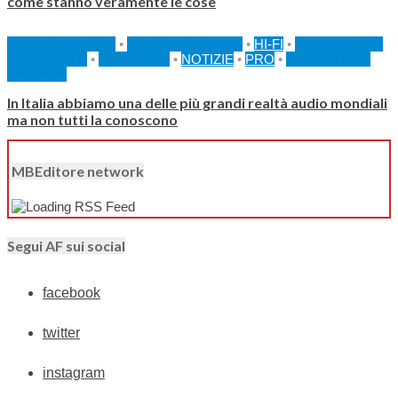
come stanno veramente le cose
AF AUTOMOTIVE
•
FEATURED HOME
•
HI-FI
•
I CONSIGLI DI
AF DIGITALE
•
INCHIESTE
•
NOTIZIE
•
PRO
•
SPECIALE AF
DIGITALE
In Italia abbiamo una delle più grandi realtà audio mondiali
ma non tutti la conoscono
MBEditore network
Segui AF sui social
facebook
twitter
instagram