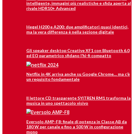
intelligente, immagini più realistiche e sfida aperta al
rivale HDR10+ Advanced
Hegel H200 e A200: due amplificatori quasi identici,
ma la vera differenza è nella sezione digitale
Gli speaker desktop Creative XF1 con Bluetooth 6.0
ed EQ parametrico sfidano l’hi-fi compatto
Netflix in 4K arriva anche su Google Chrome… ma c’è
un requisito fondamentale
Il lettore CD trasparente SYITREN RM1 trasforma la
musica in uno spettacolo visivo
Eversolo AMP-F8: finale di potenza in Classe AB da
180 W per canale e fino a 500 W in configurazione
mono