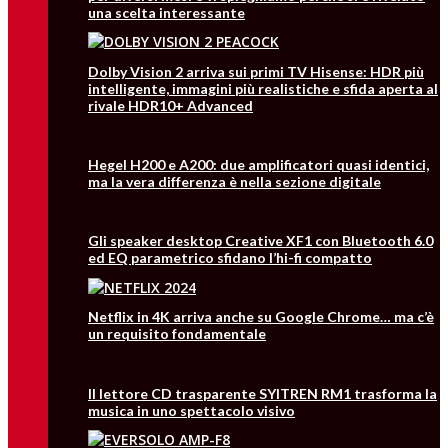
una scelta interessante
Dolby Vision 2 arriva sui primi TV Hisense: HDR più
intelligente, immagini più realistiche e sfida aperta al
rivale HDR10+ Advanced
Hegel H200 e A200: due amplificatori quasi identici,
ma la vera differenza è nella sezione digitale
Gli speaker desktop Creative XF1 con Bluetooth 6.0
ed EQ parametrico sfidano l’hi-fi compatto
Netflix in 4K arriva anche su Google Chrome… ma c’è
un requisito fondamentale
Il lettore CD trasparente SYITREN RM1 trasforma la
musica in uno spettacolo visivo