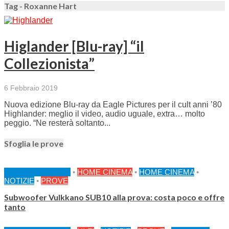
Tag - Roxanne Hart
Higlander [Blu-ray] “il
Collezionista”
6 Febbraio 2019
Nuova edizione Blu-ray da Eagle Pictures per il cult anni ’80
Highlander: meglio il video, audio uguale, extra… molto
peggio. “Ne resterà soltanto...
Sfoglia le prove
FEATURED HOME
•
HOME CINEMA
•
HOME CINEMA
•
NOTIZIE
•
PROVE
Subwoofer Vulkkano SUB10 alla prova: costa poco e offre
tanto