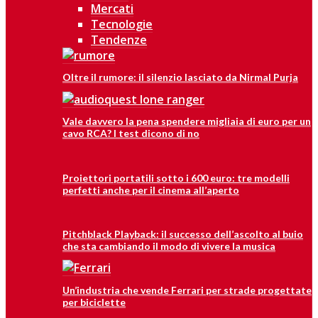
Mercati
Tecnologie
Tendenze
Oltre il rumore: il silenzio lasciato da Nirmal Purja
Vale davvero la pena spendere migliaia di euro per un
cavo RCA? I test dicono di no
Proiettori portatili sotto i 600 euro: tre modelli
perfetti anche per il cinema all’aperto
Pitchblack Playback: il successo dell’ascolto al buio
che sta cambiando il modo di vivere la musica
Un’industria che vende Ferrari per strade progettate
per biciclette