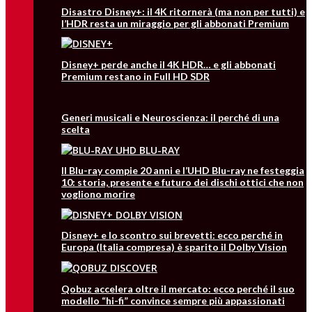
Disastro Disney+: il 4K ritornerà (ma non per tutti) e
l’HDR resta un miraggio per gli abbonati Premium
Disney+ perde anche il 4K HDR… e gli abbonati
Premium restano in Full HD SDR
Generi musicali e Neuroscienza: il perché di una
scelta
Il Blu-ray compie 20 anni e l’UHD Blu-ray ne festeggia
10: storia, presente e futuro dei dischi ottici che non
vogliono morire
Disney+ e lo scontro sui brevetti: ecco perché in
Europa (Italia compresa) è sparito il Dolby Vision
Qobuz accelera oltre il mercato: ecco perché il suo
modello “hi-fi” convince sempre più appassionati