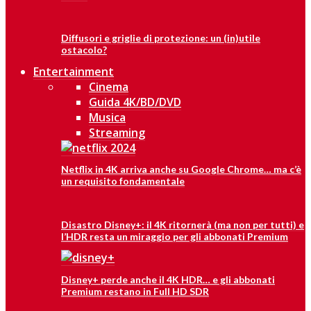
Diffusori e griglie di protezione: un (in)utile
ostacolo?
Entertainment
Cinema
Guida 4K/BD/DVD
Musica
Streaming
Netflix in 4K arriva anche su Google Chrome… ma c’è
un requisito fondamentale
Disastro Disney+: il 4K ritornerà (ma non per tutti) e
l’HDR resta un miraggio per gli abbonati Premium
Disney+ perde anche il 4K HDR… e gli abbonati
Premium restano in Full HD SDR