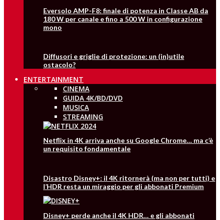
Eversolo AMP-F8: finale di potenza in Classe AB da
180 W per canale e fino a 500 W in configurazione
mono
Diffusori e griglie di protezione: un (in)utile
ostacolo?
ENTERTAINMENT
CINEMA
GUIDA 4K/BD/DVD
MUSICA
STREAMING
Netflix in 4K arriva anche su Google Chrome… ma c’è
un requisito fondamentale
Disastro Disney+: il 4K ritornerà (ma non per tutti) e
l’HDR resta un miraggio per gli abbonati Premium
Disney+ perde anche il 4K HDR… e gli abbonati