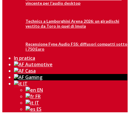
vincente per l’audio desktop
Technics a Lamborghini Arena 2026: un giradischi
vestito da Toro in quel di Imola
Recensione Fyne Audio F5S: diffusori compatti sotto
i 750 Euro
In pratica
IT
EN
FR
IT
ES