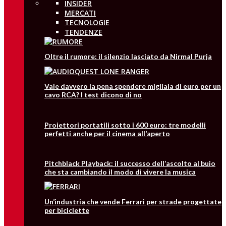
INSIDER
MERCATI
TECNOLOGIE
TENDENZE
Oltre il rumore: il silenzio lasciato da Nirmal Purja
Vale davvero la pena spendere migliaia di euro per un
cavo RCA? I test dicono di no
Proiettori portatili sotto i 600 euro: tre modelli
perfetti anche per il cinema all’aperto
Pitchblack Playback: il successo dell’ascolto al buio
che sta cambiando il modo di vivere la musica
Un’industria che vende Ferrari per strade progettate
per biciclette