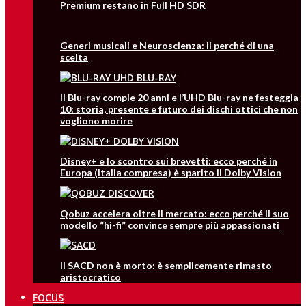
Premium restano in Full HD SDR
Generi musicali e Neuroscienza: il perché di una
scelta
Il Blu-ray compie 20 anni e l’UHD Blu-ray ne festeggia
10: storia, presente e futuro dei dischi ottici che non
vogliono morire
Disney+ e lo scontro sui brevetti: ecco perché in
Europa (Italia compresa) è sparito il Dolby Vision
Qobuz accelera oltre il mercato: ecco perché il suo
modello “hi-fi” convince sempre più appassionati
Il SACD non è morto: è semplicemente rimasto
aristocratico
FOCUS