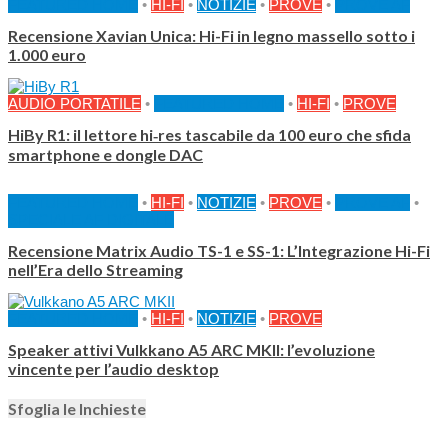
FEATURED HOME
•
HI-FI
•
NOTIZIE
•
PROVE
•
PROVE AF
Recensione Xavian Unica: Hi-Fi in legno massello sotto i
1.000 euro
AUDIO PORTATILE
•
FEATURED HOME
•
HI-FI
•
PROVE
HiBy R1: il lettore hi‑res tascabile da 100 euro che sfida
smartphone e dongle DAC
FEATURED HOME
•
HI-FI
•
NOTIZIE
•
PROVE
•
PROVE AF
•
SPECIALE AF DIGITALE
Recensione Matrix Audio TS-1 e SS-1: L’Integrazione Hi-Fi
nell’Era dello Streaming
FEATURED HOME
•
HI-FI
•
NOTIZIE
•
PROVE
Speaker attivi Vulkkano A5 ARC MKII: l’evoluzione
vincente per l’audio desktop
Sfoglia le Inchieste