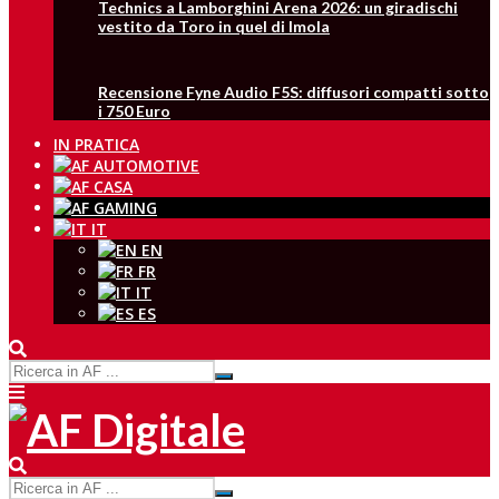
Technics a Lamborghini Arena 2026: un giradischi
vestito da Toro in quel di Imola
Recensione Fyne Audio F5S: diffusori compatti sotto
i 750 Euro
IN PRATICA
IT
EN
FR
IT
ES