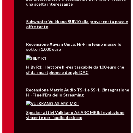
una scelta interessante
Subwoofer Vulkkano SUB10 alla prova: costa poco e
offre tanto
Recensione Xavian Unica: Hi-Fi in legno massello
sotto i 1.000 euro
HiBy R1: il lettore hi‑res tascabile da 100 euro che
sfida smartphone e dongle DAC
Recensione Matrix Audio TS-1 e SS-1: L’Integrazione
Hi-Fi nell’Era dello Streaming
Speaker attivi Vulkkano A5 ARC MKII: l’evoluzione
vincente per l’audio desktop