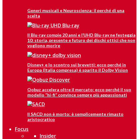
Generi musicali e Neuroscienza: il perché di una
scelta
Il Blu-ray compie 20 anni e l’UHD Blu-ray ne festeggia
10: storia, presente e futuro dei dischi ottici che non
vogliono morire
Disney+ e lo scontro sui brevetti: ecco perché in
Europa (Italia compresa) è sparito il Dolby Vision
Qobuz accelera oltre il mercato: ecco perché il suo
modello “hi-fi” convince sempre più appassionati
Il SACD non è morto: è semplicemente rimasto
aristocratico
Focus
Insider