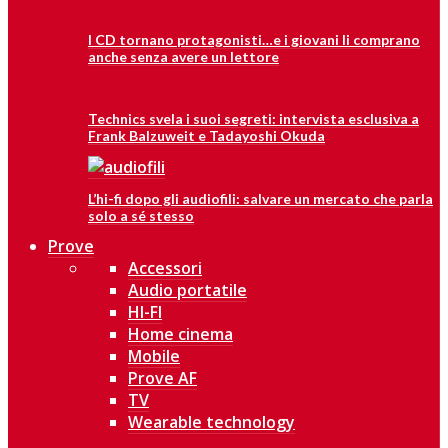
I CD tornano protagonisti…e i giovani li comprano
anche senza avere un lettore
Technics svela i suoi segreti: intervista esclusiva a
Frank Balzuweit e Tadayoshi Okuda
L’hi-fi dopo gli audiofili: salvare un mercato che parla
solo a sé stesso
Prove
Accessori
Audio portatile
HI-FI
Home cinema
Mobile
Prove AF
TV
Wearable technology