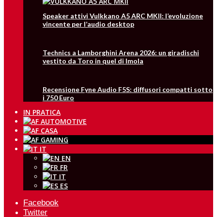
Speaker attivi Vulkkano A5 ARC MKII: l’evoluzione
vincente per l’audio desktop
Technics a Lamborghini Arena 2026: un giradischi
vestito da Toro in quel di Imola
Recensione Fyne Audio F5S: diffusori compatti sotto
i 750 Euro
IN PRATICA
IT
EN
FR
IT
ES
Facebook
Twitter