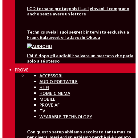
I CD tornano protagonisti…e i giovani li comprano
anche senza avere un lettore
Technics svela i suoi segreti: intervista esclusiva a
Frank Balzuweit e Tadayoshi Okuda
L’hi-fi dopo gli audiofili: salvare un mercato che parla
solo a sé stesso
PROVE
ACCESSORI
AUDIO PORTATILE
HI-FI
HOME CINEMA
MOBILE
PROVE AF
TV
WEARABLE TECHNOLOGY
Con questo setup abbiamo ascoltato tanta musica
per diversi mesi e vi spieghiamo perchè si è rivelato