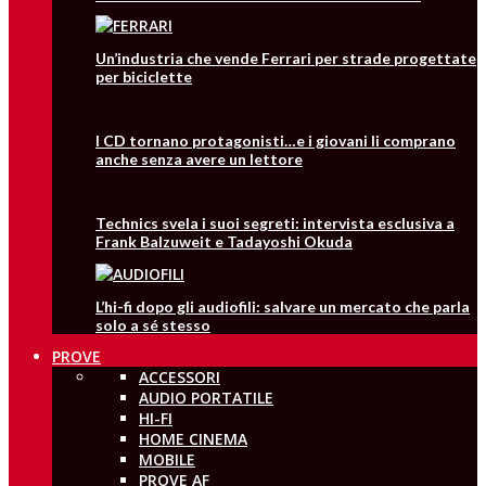
Un’industria che vende Ferrari per strade progettate
per biciclette
I CD tornano protagonisti…e i giovani li comprano
anche senza avere un lettore
Technics svela i suoi segreti: intervista esclusiva a
Frank Balzuweit e Tadayoshi Okuda
L’hi-fi dopo gli audiofili: salvare un mercato che parla
solo a sé stesso
PROVE
ACCESSORI
AUDIO PORTATILE
HI-FI
HOME CINEMA
MOBILE
PROVE AF