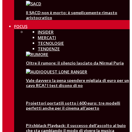
Il SACD non è morto: è semplicemente rimasto
aristocratico
FOCUS
INSIDER
MERCATI
TECNOLOGIE
TENDENZE
Oltre il rumore: il silenzio lasciato da Nirmal Purja
Vale davvero la pena spendere migliaia di euro per un
cavo RCA? I test dicono di no
Proiettori portatili sotto i 600 euro: tre modelli
perfetti anche per il cinema all’aperto
Pitchblack Playback: il successo dell’ascolto al buio
che sta cambiando il modo di vivere la musica