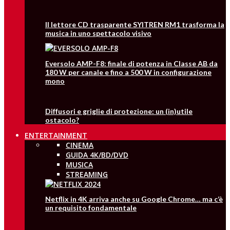
Il lettore CD trasparente SYITREN RM1 trasforma la
musica in uno spettacolo visivo
Eversolo AMP-F8: finale di potenza in Classe AB da
180 W per canale e fino a 500 W in configurazione
mono
Diffusori e griglie di protezione: un (in)utile
ostacolo?
ENTERTAINMENT
CINEMA
GUIDA 4K/BD/DVD
MUSICA
STREAMING
Netflix in 4K arriva anche su Google Chrome… ma c’è
un requisito fondamentale