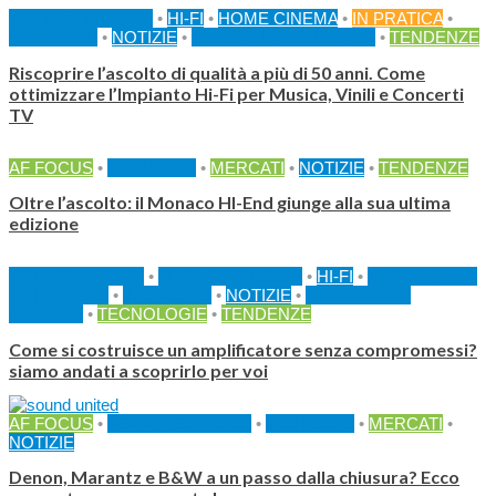
FEATURED HOME
•
HI-FI
•
HOME CINEMA
•
IN PRATICA
•
INCHIESTE
•
NOTIZIE
•
SPECIALE AF DIGITALE
•
TENDENZE
Riscoprire l’ascolto di qualità a più di 50 anni. Come
ottimizzare l’Impianto Hi-Fi per Musica, Vinili e Concerti
TV
AF FOCUS
•
INCHIESTE
•
MERCATI
•
NOTIZIE
•
TENDENZE
Oltre l’ascolto: il Monaco HI-End giunge alla sua ultima
edizione
AF AUTOMOTIVE
•
FEATURED HOME
•
HI-FI
•
I CONSIGLI DI
AF DIGITALE
•
INCHIESTE
•
NOTIZIE
•
SPECIALE AF
DIGITALE
•
TECNOLOGIE
•
TENDENZE
Come si costruisce un amplificatore senza compromessi?
siamo andati a scoprirlo per voi
AF FOCUS
•
FEATURED HOME
•
INCHIESTE
•
MERCATI
•
NOTIZIE
Denon, Marantz e B&W a un passo dalla chiusura? Ecco