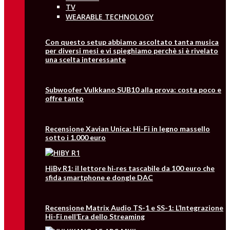
TV
WEARABLE TECHNOLOGY
Con questo setup abbiamo ascoltato tanta musica
per diversi mesi e vi spieghiamo perchè si è rivelato
una scelta interessante
Subwoofer Vulkkano SUB10 alla prova: costa poco e
offre tanto
Recensione Xavian Unica: Hi-Fi in legno massello
sotto i 1.000 euro
HiBy R1: il lettore hi‑res tascabile da 100 euro che
sfida smartphone e dongle DAC
Recensione Matrix Audio TS-1 e SS-1: L’Integrazione
Hi-Fi nell’Era dello Streaming