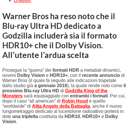
LinkedIn
Warner Bros ha reso noto che il
Blu-ray Ultra HD dedicato a
Godzilla includerà sia il formato
HDR10+ che il Dolby Vision.
All’utente l’ardua scelta
Prosegue la “guerra” dei
formati HDR
a metadati dinamici,
ovvero
Dolby Vision
e
HDR10+
, con il
recente annuncio
di
Warner Bros (il quale fa seguito alle indicazioni trapelate
dallo studio già
a gennaio 2018
), la quale rende noto come
il
prossimo Blu-ray Ultra HD
di
Godzilla King of the
Monsters
sarà equipaggiato con
entrambi i formati
. Per cui,
dopo il caso “all american” di
Robin Hood
e quello
“worldwide” di
Alita Angelo della Battaglia
, anche il nuovo
lungometraggio dedicato al lucertolone radioattivo porterà in
dote
una tripletta
costituita da
HDR10
,
HDR10+
e
Dolby
Vision
.