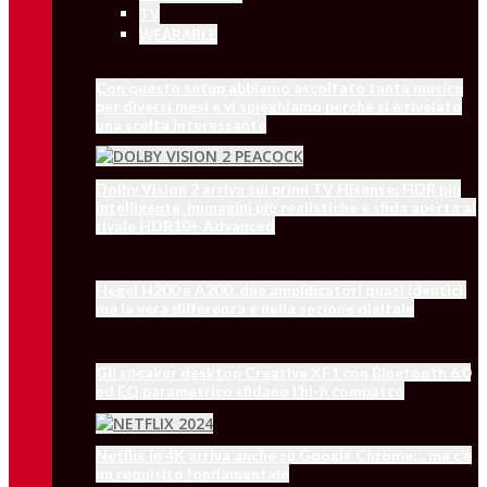
TV
WEARABLE
Con questo setup abbiamo ascoltato tanta musica
per diversi mesi e vi spieghiamo perchè si è rivelato
una scelta interessante
Dolby Vision 2 arriva sui primi TV Hisense: HDR più
intelligente, immagini più realistiche e sfida aperta al
rivale HDR10+ Advanced
Hegel H200 e A200: due amplificatori quasi identici,
ma la vera differenza è nella sezione digitale
Gli speaker desktop Creative XF1 con Bluetooth 6.0
ed EQ parametrico sfidano l’hi-fi compatto
Netflix in 4K arriva anche su Google Chrome… ma c’è
un requisito fondamentale