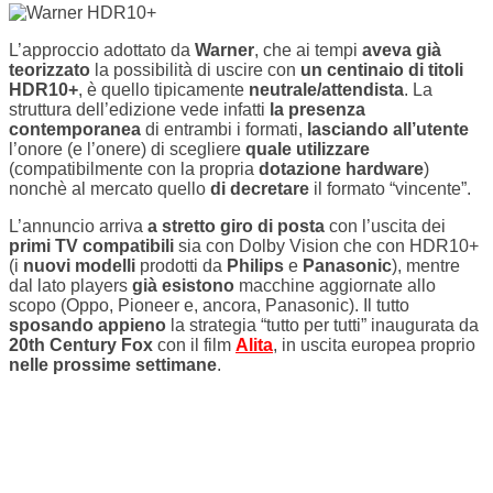
L’approccio adottato da
Warner
, che ai tempi
aveva già
teorizzato
la possibilità di uscire con
un centinaio di titoli
HDR10+
, è quello tipicamente
neutrale/attendista
. La
struttura dell’edizione vede infatti
la presenza
contemporanea
di entrambi i formati,
lasciando all’utente
l’onore (e l’onere) di scegliere
quale utilizzare
(compatibilmente con la propria
dotazione hardware
)
nonchè al mercato quello
di decretare
il formato “vincente”.
L’annuncio arriva
a stretto giro di posta
con l’uscita dei
primi TV compatibili
sia con Dolby Vision che con HDR10+
(i
nuovi modelli
prodotti da
Philips
e
Panasonic
), mentre
dal lato players
già esistono
macchine aggiornate allo
scopo (Oppo, Pioneer e, ancora, Panasonic). Il tutto
sposando appieno
la strategia “tutto per tutti” inaugurata da
20th Century Fox
con il film
Alita
, in uscita europea proprio
nelle prossime settimane
.