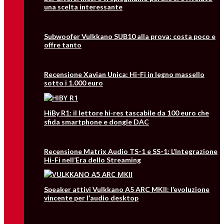
una scelta interessante
Subwoofer Vulkkano SUB10 alla prova: costa poco e
offre tanto
Recensione Xavian Unica: Hi-Fi in legno massello
sotto i 1.000 euro
HiBy R1: il lettore hi‑res tascabile da 100 euro che
sfida smartphone e dongle DAC
Recensione Matrix Audio TS-1 e SS-1: L’Integrazione
Hi-Fi nell’Era dello Streaming
Speaker attivi Vulkkano A5 ARC MKII: l’evoluzione
vincente per l’audio desktop