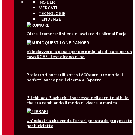
INSIDER
MERCATI
TECNOLOGIE
TENDENZE
Oltre il rumore: il silenzio lasciato da Nirmal Purja
Vale davvero la pena spendere migliaia di euro per un
cavo RCA? I test dicono di no
Proiettori portatili sotto i 600 euro: tre modelli
perfetti anche per il cinema all’aperto
Pitchblack Playback: il successo dell’ascolto al buio
che sta cambiando il modo di vivere la musica
Un’industria che vende Ferrari per strade progettate
per biciclette