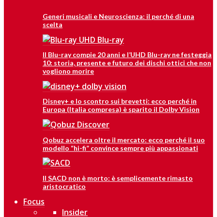
Generi musicali e Neuroscienza: il perché di una
scelta
Il Blu-ray compie 20 anni e l’UHD Blu-ray ne festeggia
10: storia, presente e futuro dei dischi ottici che non
vogliono morire
Disney+ e lo scontro sui brevetti: ecco perché in
Europa (Italia compresa) è sparito il Dolby Vision
Qobuz accelera oltre il mercato: ecco perché il suo
modello “hi-fi” convince sempre più appassionati
Il SACD non è morto: è semplicemente rimasto
aristocratico
Focus
Insider