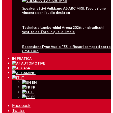
Speaker attivi Vulkkano A5 ARC MKII: l’evoluzione
vincente per l’audio desktop
Technics a Lamborghini Arena 2026: un giradischi
vestito da Toro in quel di Imola
Recensione Fyne Audio F5S: diffusori compatti sotto
i 750 Euro
IN PRATICA
IT
EN
FR
IT
ES
Facebook
Twitter