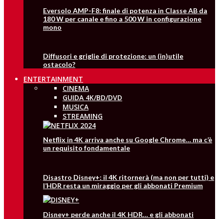
Eversolo AMP-F8: finale di potenza in Classe AB da
180 W per canale e fino a 500 W in configurazione
mono
Diffusori e griglie di protezione: un (in)utile
ostacolo?
ENTERTAINMENT
CINEMA
GUIDA 4K/BD/DVD
MUSICA
STREAMING
Netflix in 4K arriva anche su Google Chrome… ma c’è
un requisito fondamentale
Disastro Disney+: il 4K ritornerà (ma non per tutti) e
l’HDR resta un miraggio per gli abbonati Premium
Disney+ perde anche il 4K HDR… e gli abbonati