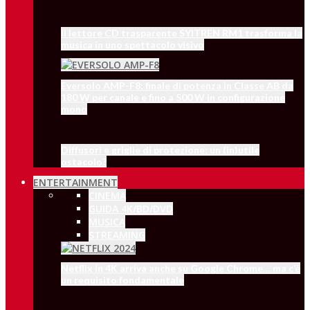
Il lettore CD trasparente SYITREN RM1 trasforma la
musica in uno spettacolo visivo
Eversolo AMP-F8: finale di potenza in Classe AB da
180 W per canale e fino a 500 W in configurazione
mono
Diffusori e griglie di protezione: un (in)utile
ostacolo?
ENTERTAINMENT
CINEMA
GUIDA 4K/BD/DVD
MUSICA
STREAMING
Netflix in 4K arriva anche su Google Chrome… ma c’è
un requisito fondamentale