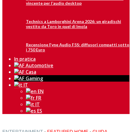
vincente per l’audio desktop
Technics a Lamborghini Arena 2026: un giradischi
vestito da Toro in quel di Imola
Recensione Fyne Audio F5S: diffusori compatti sotto
i 750 Euro
In pratica
IT
EN
FR
IT
ES
ENTERTAINMENT
•
FEATURED HOME
•
GUIDA