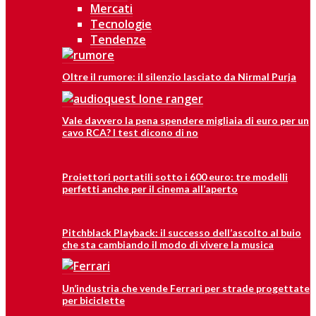
Mercati
Tecnologie
Tendenze
Oltre il rumore: il silenzio lasciato da Nirmal Purja
Vale davvero la pena spendere migliaia di euro per un
cavo RCA? I test dicono di no
Proiettori portatili sotto i 600 euro: tre modelli
perfetti anche per il cinema all’aperto
Pitchblack Playback: il successo dell’ascolto al buio
che sta cambiando il modo di vivere la musica
Un’industria che vende Ferrari per strade progettate
per biciclette