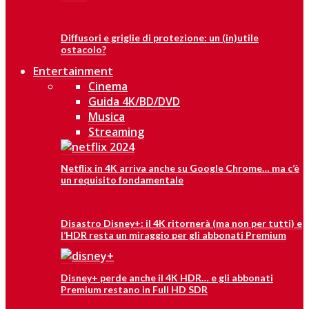
Diffusori e griglie di protezione: un (in)utile
ostacolo?
Entertainment
Cinema
Guida 4K/BD/DVD
Musica
Streaming
Netflix in 4K arriva anche su Google Chrome… ma c’è
un requisito fondamentale
Disastro Disney+: il 4K ritornerà (ma non per tutti) e
l’HDR resta un miraggio per gli abbonati Premium
Disney+ perde anche il 4K HDR… e gli abbonati
Premium restano in Full HD SDR