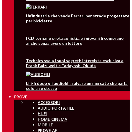
Un’industria che vende Ferrari per strade progettate
per biciclette
I CD tornano protagonisti…e i giovani li comprano
anche senza avere un lettore
Technics svela i suoi segreti: intervista esclusiva a
Frank Balzuweit e Tadayoshi Okuda
L’hi-fi dopo gli audiofili: salvare un mercato che parla
solo a sé stesso
PROVE
ACCESSORI
AUDIO PORTATILE
HI-FI
HOME CINEMA
MOBILE
PROVE AF