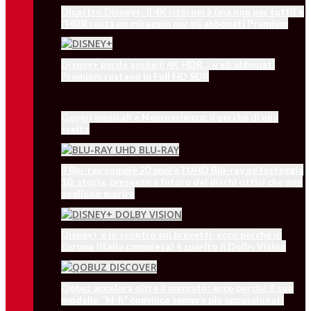
Disastro Disney+: il 4K ritornerà (ma non per tutti) e
l’HDR resta un miraggio per gli abbonati Premium
Disney+ perde anche il 4K HDR… e gli abbonati
Premium restano in Full HD SDR
Generi musicali e Neuroscienza: il perché di una
scelta
Il Blu-ray compie 20 anni e l’UHD Blu-ray ne festeggia
10: storia, presente e futuro dei dischi ottici che non
vogliono morire
Disney+ e lo scontro sui brevetti: ecco perché in
Europa (Italia compresa) è sparito il Dolby Vision
Qobuz accelera oltre il mercato: ecco perché il suo
modello “hi-fi” convince sempre più appassionati