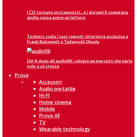
I CD tornano protagonisti…e i giovani li comprano
anche senza avere un lettore
Technics svela i suoi segreti: intervista esclusiva a
Frank Balzuweit e Tadayoshi Okuda
L’hi-fi dopo gli audiofili: salvare un mercato che parla
solo a sé stesso
Prove
Accessori
Audio portatile
HI-FI
Home cinema
Mobile
Prove AF
TV
Wearable technology