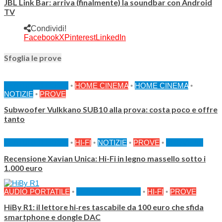
JBL Link Bar: arriva (finalmente) la soundbar con Android
TV
Condividi!
Facebook
X
Pinterest
LinkedIn
Sfoglia le prove
FEATURED HOME
•
HOME CINEMA
•
HOME CINEMA
•
NOTIZIE
•
PROVE
Subwoofer Vulkkano SUB10 alla prova: costa poco e offre
tanto
FEATURED HOME
•
HI-FI
•
NOTIZIE
•
PROVE
•
PROVE AF
Recensione Xavian Unica: Hi-Fi in legno massello sotto i
1.000 euro
AUDIO PORTATILE
•
FEATURED HOME
•
HI-FI
•
PROVE
HiBy R1: il lettore hi‑res tascabile da 100 euro che sfida
smartphone e dongle DAC