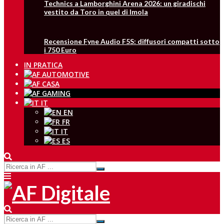
Technics a Lamborghini Arena 2026: un giradischi
vestito da Toro in quel di Imola
Recensione Fyne Audio F5S: diffusori compatti sotto
i 750 Euro
IN PRATICA
IT
EN
FR
IT
ES