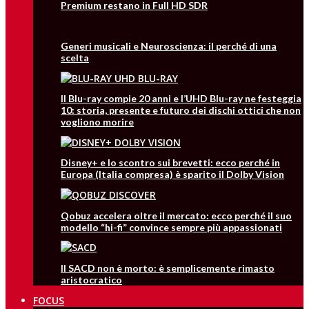
Premium restano in Full HD SDR
Generi musicali e Neuroscienza: il perché di una
scelta
Il Blu-ray compie 20 anni e l’UHD Blu-ray ne festeggia
10: storia, presente e futuro dei dischi ottici che non
vogliono morire
Disney+ e lo scontro sui brevetti: ecco perché in
Europa (Italia compresa) è sparito il Dolby Vision
Qobuz accelera oltre il mercato: ecco perché il suo
modello “hi-fi” convince sempre più appassionati
Il SACD non è morto: è semplicemente rimasto
aristocratico
FOCUS