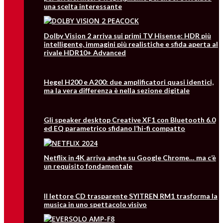
una scelta interessante
Dolby Vision 2 arriva sui primi TV Hisense: HDR più
intelligente, immagini più realistiche e sfida aperta al
rivale HDR10+ Advanced
Hegel H200 e A200: due amplificatori quasi identici,
ma la vera differenza è nella sezione digitale
Gli speaker desktop Creative XF1 con Bluetooth 6.0
ed EQ parametrico sfidano l’hi-fi compatto
Netflix in 4K arriva anche su Google Chrome… ma c’è
un requisito fondamentale
Il lettore CD trasparente SYITREN RM1 trasforma la
musica in uno spettacolo visivo