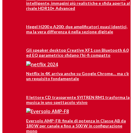
intelligente, immagini più realistiche e sfida aperta al
rivale HDR10+ Advanced
Hegel H200 e A200: due amplificatori quasi identici,
ma la vera differenza è nella sezione digitale
Gli speaker desktop Creative XF1 con Bluetooth 6.0
ed EQ parametrico sfidano l’hi-fi compatto
Netflix in 4K arriva anche su Google Chrome… ma c’è
un requisito fondamentale
Il lettore CD trasparente SYITREN RM1 trasforma la
musica in uno spettacolo visivo
Eversolo AMP-F8: finale di potenza in Classe AB da
180 W per canale e fino a 500 W in configurazione
mono