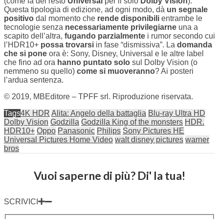
(come fa del resto
Universal
per il solo
Dolby Vision
).
Questa tipologia di edizione, ad ogni modo, dà
un segnale
positivo
dal momento che
rende disponibili
entrambe le
tecnologie senza
necessariamente privilegiarne
una a
scapito dell’altra,
fugando parzialmente
i rumor secondo cui
l’HDR10+
possa trovarsi
in fase “dismissiva”. La
domanda
che si pone
ora è: Sony, Disney, Universal e le altre label
che fino ad ora
hanno puntato solo
sul Dolby Vision (o
nemmeno su quello)
come si muoveranno
? Ai posteri
l’ardua sentenza.
© 2019, MBEditore – TPFF srl. Riproduzione riservata.
Tags
4K HDR
Alita: Angelo della battaglia
Blu-ray Ultra HD
Dolby Vision
Godzilla
Godzilla King of the monsters
HDR.
HDR10+
Oppo
Panasonic
Philips
Sony Pictures HE
Universal Pictures Home Video
walt disney pictures
warner
bros
Vuoi saperne di più? Di' la tua!
SCRIVICI