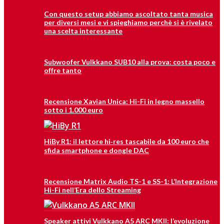
Con questo setup abbiamo ascoltato tanta musica
per diversi mesi e vi spieghiamo perchè si è rivelato
una scelta interessante
Subwoofer Vulkkano SUB10 alla prova: costa poco e
offre tanto
Recensione Xavian Unica: Hi-Fi in legno massello
sotto i 1.000 euro
HiBy R1: il lettore hi‑res tascabile da 100 euro che
sfida smartphone e dongle DAC
Recensione Matrix Audio TS-1 e SS-1: L’Integrazione
Hi-Fi nell’Era dello Streaming
Speaker attivi Vulkkano A5 ARC MKII: l’evoluzione