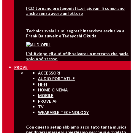
I CD tornano protagonisti…e i giovani li comprano
anche senza avere un lettore
Technics svela i suoi segreti: intervista esclusiva a
Frank Balzuweit e Tadayoshi Okuda
L’hi-fi dopo gli audiofili: salvare un mercato che parla
solo a sé stesso
PROVE
ACCESSORI
AUDIO PORTATILE
HI-FI
HOME CINEMA
MOBILE
PROVE AF
TV
WEARABLE TECHNOLOGY
Con questo setup abbiamo ascoltato tanta musica
per diversi mesi e vi spieghiamo perchè si è rivelato