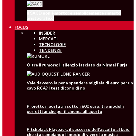
Il SACD non è morto: è semplicemente rimasto
aristocratico
FOCUS
INSIDER
MERCATI
TECNOLOGIE
TENDENZE
Oltre il rumore: il silenzio lasciato da Nirmal Purja
Vale davvero la pena spendere migliaia di euro per un
cavo RCA? I test dicono di no
Proiettori portatili sotto i 600 euro: tre modelli
perfetti anche per il cinema all’aperto
Pitchblack Playback: il successo dell’ascolto al buio
che sta cambiando il modo di vivere la musica