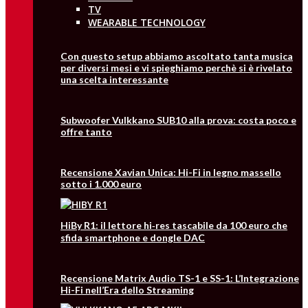
TV
WEARABLE TECHNOLOGY
Con questo setup abbiamo ascoltato tanta musica
per diversi mesi e vi spieghiamo perchè si è rivelato
una scelta interessante
Subwoofer Vulkkano SUB10 alla prova: costa poco e
offre tanto
Recensione Xavian Unica: Hi-Fi in legno massello
sotto i 1.000 euro
HiBy R1: il lettore hi‑res tascabile da 100 euro che
sfida smartphone e dongle DAC
Recensione Matrix Audio TS-1 e SS-1: L’Integrazione
Hi-Fi nell’Era dello Streaming