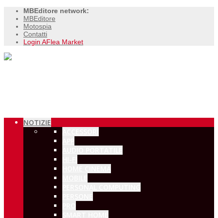
MBEditore network:
MBEditore
Motospia
Contatti
Login AFlea Market
NOTIZIE
ACCESSORI
APP
AUDIO PORTATILE
HI-FI
HOME CINEMA
MOBILE
PERSONAL COMPUTING
PERSONE
PRO
SMART HOME