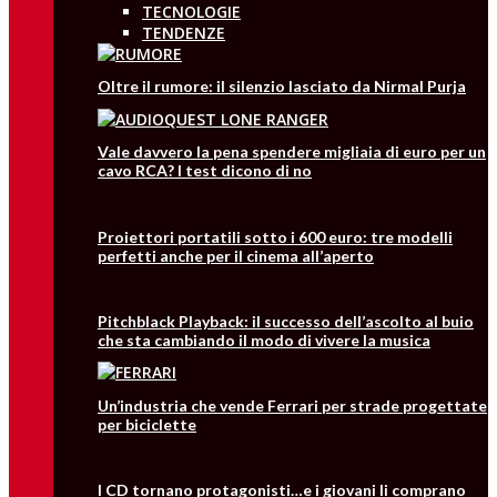
TECNOLOGIE
TENDENZE
Oltre il rumore: il silenzio lasciato da Nirmal Purja
Vale davvero la pena spendere migliaia di euro per un
cavo RCA? I test dicono di no
Proiettori portatili sotto i 600 euro: tre modelli
perfetti anche per il cinema all’aperto
Pitchblack Playback: il successo dell’ascolto al buio
che sta cambiando il modo di vivere la musica
Un’industria che vende Ferrari per strade progettate
per biciclette
I CD tornano protagonisti…e i giovani li comprano