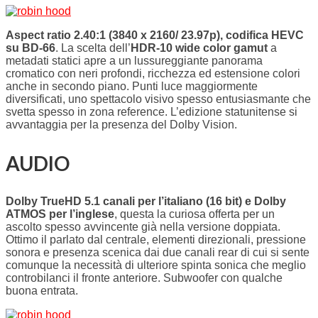
Aspect ratio 2.40:1 (3840 x 2160/ 23.97p), codifica HEVC
su BD-66
. La scelta dell’
HDR-10 wide color gamut
a
metadati statici apre a un lussureggiante panorama
cromatico con neri profondi, ricchezza ed estensione colori
anche in secondo piano. Punti luce maggiormente
diversificati, uno spettacolo visivo spesso entusiasmante che
svetta spesso in zona reference. L’edizione statunitense si
avvantaggia per la presenza del Dolby Vision.
AUDIO
Dolby TrueHD 5.1 canali per l’italiano (16 bit) e Dolby
ATMOS per l’inglese
, questa la curiosa offerta per un
ascolto spesso avvincente già nella versione doppiata.
Ottimo il parlato dal centrale, elementi direzionali, pressione
sonora e presenza scenica dai due canali rear di cui si sente
comunque la necessità di ulteriore spinta sonica che meglio
controbilanci il fronte anteriore. Subwoofer con qualche
buona entrata.