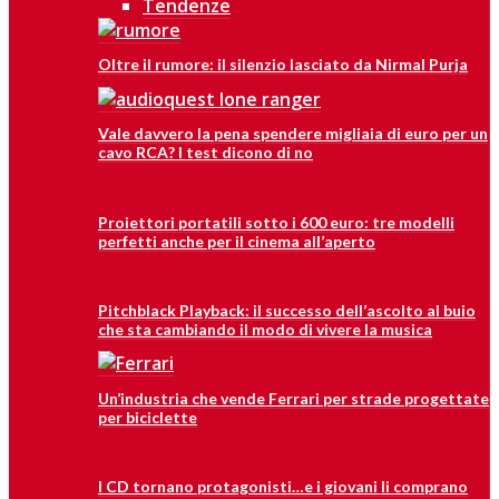
Tendenze
Oltre il rumore: il silenzio lasciato da Nirmal Purja
Vale davvero la pena spendere migliaia di euro per un
cavo RCA? I test dicono di no
Proiettori portatili sotto i 600 euro: tre modelli
perfetti anche per il cinema all’aperto
Pitchblack Playback: il successo dell’ascolto al buio
che sta cambiando il modo di vivere la musica
Un’industria che vende Ferrari per strade progettate
per biciclette
I CD tornano protagonisti…e i giovani li comprano