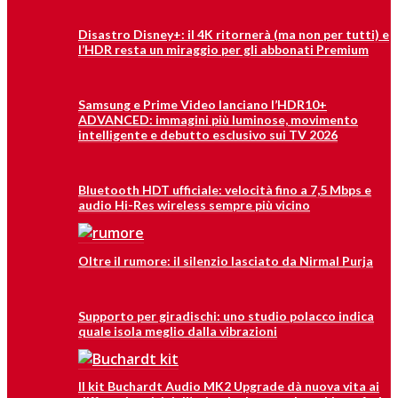
Disastro Disney+: il 4K ritornerà (ma non per tutti) e
l’HDR resta un miraggio per gli abbonati Premium
Samsung e Prime Video lanciano l’HDR10+
ADVANCED: immagini più luminose, movimento
intelligente e debutto esclusivo sui TV 2026
Bluetooth HDT ufficiale: velocità fino a 7,5 Mbps e
audio Hi-Res wireless sempre più vicino
Oltre il rumore: il silenzio lasciato da Nirmal Purja
Supporto per giradischi: uno studio polacco indica
quale isola meglio dalla vibrazioni
Il kit Buchardt Audio MK2 Upgrade dà nuova vita ai