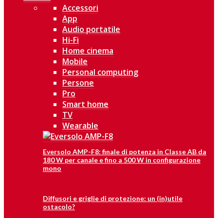
Accessori
App
Audio portatile
Hi-Fi
Home cinema
Mobile
Personal computing
Persone
Pro
Smart home
TV
Wearable
Eversolo AMP-F8: finale di potenza in Classe AB da
180 W per canale e fino a 500 W in configurazione
mono
Diffusori e griglie di protezione: un (in)utile
ostacolo?