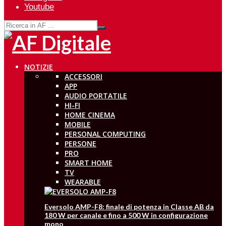
Youtube
NOTIZIE
ACCESSORI
APP
AUDIO PORTATILE
HI-FI
HOME CINEMA
MOBILE
PERSONAL COMPUTING
PERSONE
PRO
SMART HOME
TV
WEARABLE
Eversolo AMP-F8: finale di potenza in Classe AB da
180 W per canale e fino a 500 W in configurazione
mono