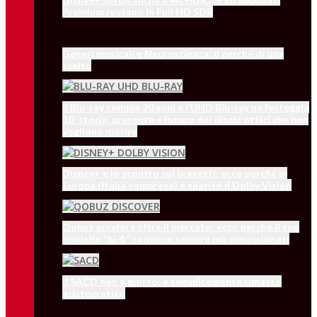
Premium restano in Full HD SDR
Generi musicali e Neuroscienza: il perché di una
scelta
Il Blu-ray compie 20 anni e l’UHD Blu-ray ne festeggia
10: storia, presente e futuro dei dischi ottici che non
vogliono morire
Disney+ e lo scontro sui brevetti: ecco perché in
Europa (Italia compresa) è sparito il Dolby Vision
Qobuz accelera oltre il mercato: ecco perché il suo
modello “hi-fi” convince sempre più appassionati
Il SACD non è morto: è semplicemente rimasto
aristocratico