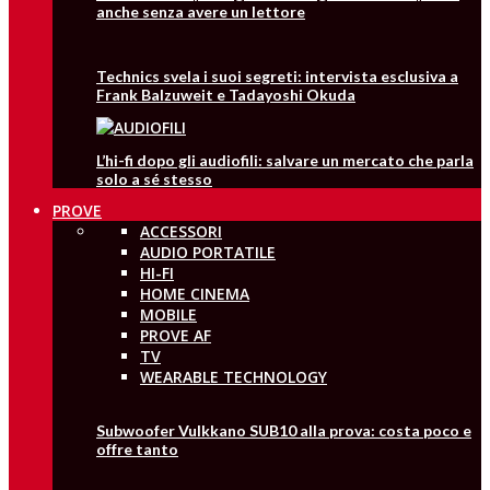
anche senza avere un lettore
Technics svela i suoi segreti: intervista esclusiva a
Frank Balzuweit e Tadayoshi Okuda
L’hi-fi dopo gli audiofili: salvare un mercato che parla
solo a sé stesso
PROVE
ACCESSORI
AUDIO PORTATILE
HI-FI
HOME CINEMA
MOBILE
PROVE AF
TV
WEARABLE TECHNOLOGY
Subwoofer Vulkkano SUB10 alla prova: costa poco e
offre tanto