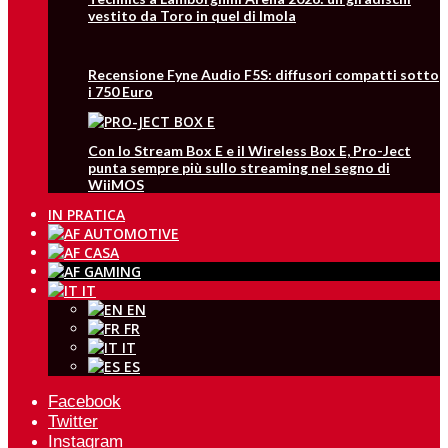
vestito da Toro in quel di Imola
Recensione Fyne Audio F5S: diffusori compatti sotto
i 750 Euro
Con lo Stream Box E e il Wireless Box E, Pro-Ject
punta sempre più sullo streaming nel segno di
WiiMOS
IN PRATICA
IT
EN
FR
IT
ES
Facebook
Twitter
Instagram