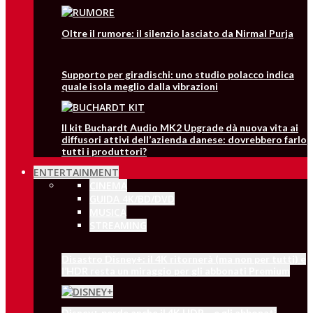
Oltre il rumore: il silenzio lasciato da Nirmal Purja
Supporto per giradischi: uno studio polacco indica
quale isola meglio dalla vibrazioni
Il kit Buchardt Audio MK2 Upgrade dà nuova vita ai
diffusori attivi dell’azienda danese: dovrebbero farlo
tutti i produttori?
ENTERTAINMENT
CINEMA
GUIDA 4K/BD/DVD
MUSICA
STREAMING
Disastro Disney+: il 4K ritornerà (ma non per tutti) e
l’HDR resta un miraggio per gli abbonati Premium
Disney+ perde anche il 4K HDR… e gli abbonati