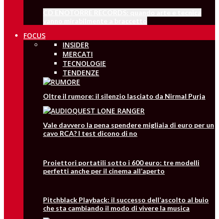
CD ENOTORRE RECORDS: quando arte e tecnica
vanno mirabilmente a braccetto
FOCUS
INSIDER
MERCATI
TECNOLOGIE
TENDENZE
Oltre il rumore: il silenzio lasciato da Nirmal Purja
Vale davvero la pena spendere migliaia di euro per un
cavo RCA? I test dicono di no
Proiettori portatili sotto i 600 euro: tre modelli
perfetti anche per il cinema all’aperto
Pitchblack Playback: il successo dell’ascolto al buio
che sta cambiando il modo di vivere la musica