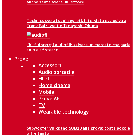
anche senza avere un lettore
Technics svela i suoi segreti: intervista esclusiva a
Frank Balzuweit e Tadayoshi Okuda
L’hi-fi dopo gli audiofili: salvare un mercato che parla
solo a sé stesso
Prove
Accessori
Audio portatile
HI-FI
Home cinema
Mobile
Prove AF
TV
Wearable technology
Subwoofer Vulkkano SUB10 alla prova: costa poco e
offre tanto