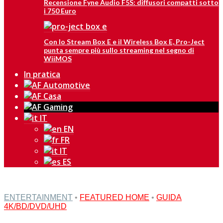
Recensione Fyne Audio F5S: diffusori compatti sotto
i 750 Euro
Con lo Stream Box E e il Wireless Box E, Pro-Ject
punta sempre più sullo streaming nel segno di
WiiMOS
In pratica
IT
EN
FR
IT
ES
ENTERTAINMENT
•
FEATURED HOME
•
GUIDA
4K/BD/DVD/UHD