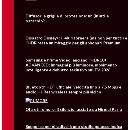
Diffusori e griglie di protezione: un (in)utile
ostacolo?
Disastro Disney+: il 4K ritornerà (ma non per tutti) e
l’HDR resta un miraggio per gli abbonati Premium
Samsung e Prime Video lanciano l’HDR10+
ADVANCED: immagini più luminose, movimento
intelligente e debutto esclusivo sui TV 2026
Bluetooth HDT ufficiale: velocità fino a 7,5 Mbps e
audio Hi-Res wireless sempre più vicino
Oltre il rumore: il silenzio lasciato da Nirmal Purja
Supporto per giradischi: uno studio polacco indica