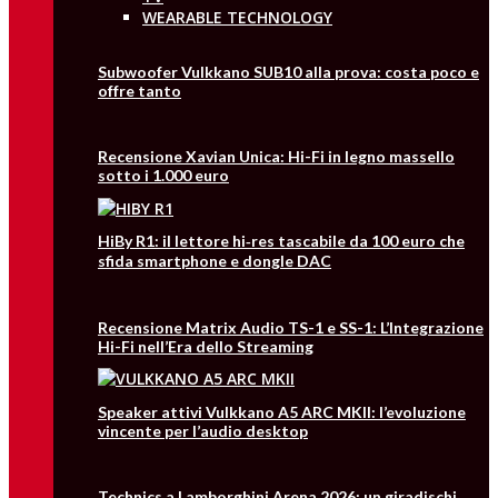
WEARABLE TECHNOLOGY
Subwoofer Vulkkano SUB10 alla prova: costa poco e
offre tanto
Recensione Xavian Unica: Hi-Fi in legno massello
sotto i 1.000 euro
HiBy R1: il lettore hi‑res tascabile da 100 euro che
sfida smartphone e dongle DAC
Recensione Matrix Audio TS-1 e SS-1: L’Integrazione
Hi-Fi nell’Era dello Streaming
Speaker attivi Vulkkano A5 ARC MKII: l’evoluzione
vincente per l’audio desktop
Technics a Lamborghini Arena 2026: un giradischi