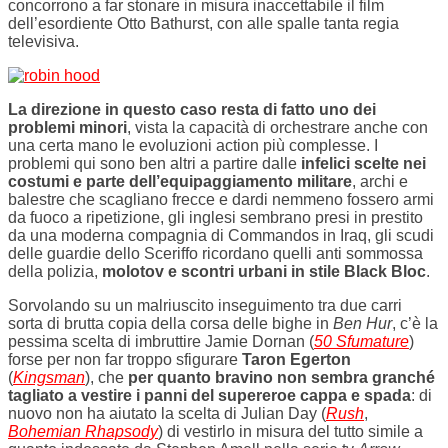
concorrono a far stonare in misura inaccettabile il film
dell’esordiente Otto Bathurst, con alle spalle tanta regia
televisiva.
La direzione in questo caso resta di fatto uno dei
problemi minori
, vista la capacità di orchestrare anche con
una certa mano le evoluzioni action più complesse. I
problemi qui sono ben altri a partire dalle
infelici scelte nei
costumi e parte dell’equipaggiamento militare
, archi e
balestre che scagliano frecce e dardi nemmeno fossero armi
da fuoco a ripetizione, gli inglesi sembrano presi in prestito
da una moderna compagnia di Commandos in Iraq, gli scudi
delle guardie dello Sceriffo ricordano quelli anti sommossa
della polizia,
molotov e scontri urbani in stile Black Bloc
.
Sorvolando su un malriuscito inseguimento tra due carri
sorta di brutta copia della corsa delle bighe in
Ben Hur
, c’è la
pessima scelta di imbruttire Jamie Dornan (
50 Sfumature
)
forse per non far troppo sfigurare
Taron Egerton
(
Kingsman
), che
per quanto bravino non sembra granché
tagliato a vestire i panni del supereroe cappa e spada
: di
nuovo non ha aiutato la scelta di Julian Day (
Rush
,
Bohemian Rhapsody
) di vestirlo in misura del tutto simile a