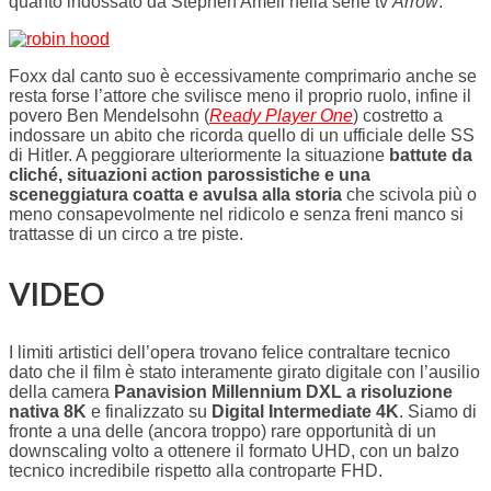
quanto indossato da Stephen Amell nella serie tv
Arrow
.
Foxx dal canto suo è eccessivamente comprimario anche se
resta forse l’attore che svilisce meno il proprio ruolo, infine il
povero Ben Mendelsohn (
Ready Player One
) costretto a
indossare un abito che ricorda quello di un ufficiale delle SS
di Hitler. A peggiorare ulteriormente la situazione
battute da
cliché, situazioni action parossistiche e una
sceneggiatura coatta e avulsa alla storia
che scivola più o
meno consapevolmente nel ridicolo e senza freni manco si
trattasse di un circo a tre piste.
VIDEO
I limiti artistici dell’opera trovano felice contraltare tecnico
dato che il film è stato interamente girato digitale con l’ausilio
della camera
Panavision Millennium DXL a risoluzione
nativa 8K
e finalizzato su
Digital Intermediate 4K
. Siamo di
fronte a una delle (ancora troppo) rare opportunità di un
downscaling volto a ottenere il formato UHD, con un balzo
tecnico incredibile rispetto alla controparte FHD.