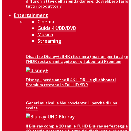
diffusori attivi dell’azienda danese: dovrebbero farlo
tutti i produttori?
Entertainment
Cinema
Guida 4K/BD/DVD
Musica
Streaming
Disastro Disney+: il 4K ritornerà (ma non per tutti) e
l’HDR resta un miraggio per gli abbonati Premium
Disney+ perde anche il 4K HDR… e gli abbonati
Premium restano in Full HD SDR
Generi musicali e Neuroscienza: il perché di una
scelta
Il Blu-ray compie 20 anni e l’UHD Blu-ray ne festeggia
10: storia, presente e futuro dei dischi ottici che non