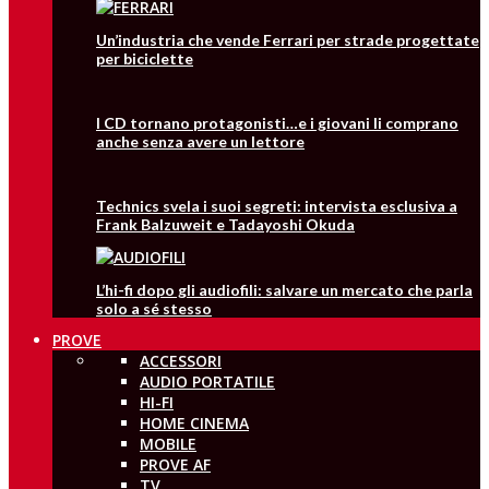
Un’industria che vende Ferrari per strade progettate
per biciclette
I CD tornano protagonisti…e i giovani li comprano
anche senza avere un lettore
Technics svela i suoi segreti: intervista esclusiva a
Frank Balzuweit e Tadayoshi Okuda
L’hi-fi dopo gli audiofili: salvare un mercato che parla
solo a sé stesso
PROVE
ACCESSORI
AUDIO PORTATILE
HI-FI
HOME CINEMA
MOBILE
PROVE AF
TV