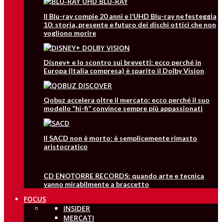
Il Blu-ray compie 20 anni e l’UHD Blu-ray ne festeggia
10: storia, presente e futuro dei dischi ottici che non
vogliono morire
Disney+ e lo scontro sui brevetti: ecco perché in
Europa (Italia compresa) è sparito il Dolby Vision
Qobuz accelera oltre il mercato: ecco perché il suo
modello “hi-fi” convince sempre più appassionati
Il SACD non è morto: è semplicemente rimasto
aristocratico
CD ENOTORRE RECORDS: quando arte e tecnica
vanno mirabilmente a braccetto
FOCUS
INSIDER
MERCATI