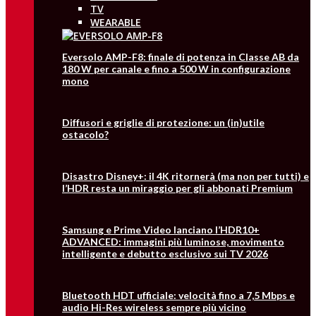
TV
WEARABLE
Eversolo AMP-F8: finale di potenza in Classe AB da
180 W per canale e fino a 500 W in configurazione
mono
Diffusori e griglie di protezione: un (in)utile
ostacolo?
Disastro Disney+: il 4K ritornerà (ma non per tutti) e
l’HDR resta un miraggio per gli abbonati Premium
Samsung e Prime Video lanciano l’HDR10+
ADVANCED: immagini più luminose, movimento
intelligente e debutto esclusivo sui TV 2026
Bluetooth HDT ufficiale: velocità fino a 7,5 Mbps e
audio Hi-Res wireless sempre più vicino