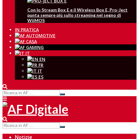
Con lo Stream Box E e il Wireless Box E, Pro-Ject
punta sempre più sullo streaming nel segno di
WiiMOS
IN PRATICA
IT
EN
FR
IT
ES
Notizie