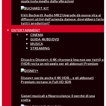
quale isola meglio dalla vibrazioni
Il kit Buchardt Audio MK2 Upgrade dà nuova vita ai
diffusori attivi dell’azienda danese: dovrebbero farlo
tutti i produttori?
ENTERTAINMENT
CINEMA
GUIDA 4K/BD/DVD
MUSICA
STREAMING
Disastro Disney+: il 4K ritornerà (ma non per tutti) e
l’HDR resta un miraggio per gli abbonati Premium
Disney+ perde anche il 4K HDR… e gli abbonati
Premium restano in Full HD SDR
Generi musicali e Neuroscienza: il perché di una
scelta