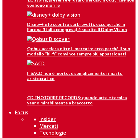
vogliono morire
Disney+ e lo scontro sui brevetti: ecco perché in
Europa (Italia compresa) è sparito il Dolby Vision
Qobuz accelera oltre il mercato: ecco perché il suo
modello “hi-fi” convince sempre più appassionati
Il SACD non è morto: è semplicemente rimasto
aristocratico
CD ENOTORRE RECORDS: quando arte e tecnica
vanno mirabilmente a braccetto
Focus
Insider
Mercati
Tecnologie