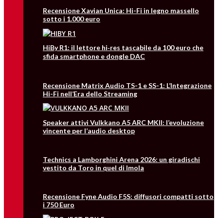
Recensione Xavian Unica: Hi-Fi in legno massello
sotto i 1.000 euro
HiBy R1: il lettore hi‑res tascabile da 100 euro che
sfida smartphone e dongle DAC
Recensione Matrix Audio TS-1 e SS-1: L’Integrazione
Hi-Fi nell’Era dello Streaming
Speaker attivi Vulkkano A5 ARC MKII: l’evoluzione
vincente per l’audio desktop
Technics a Lamborghini Arena 2026: un giradischi
vestito da Toro in quel di Imola
Recensione Fyne Audio F5S: diffusori compatti sotto
i 750 Euro