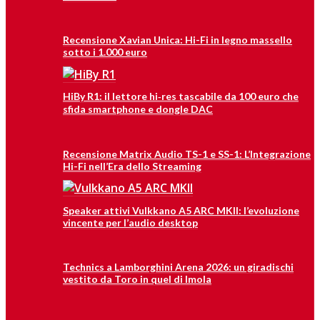
Recensione Xavian Unica: Hi-Fi in legno massello
sotto i 1.000 euro
HiBy R1: il lettore hi‑res tascabile da 100 euro che
sfida smartphone e dongle DAC
Recensione Matrix Audio TS-1 e SS-1: L’Integrazione
Hi-Fi nell’Era dello Streaming
Speaker attivi Vulkkano A5 ARC MKII: l’evoluzione
vincente per l’audio desktop
Technics a Lamborghini Arena 2026: un giradischi
vestito da Toro in quel di Imola