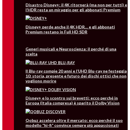
Disastro Disney+: il 4K ritornerà (ma non per tutti) e
l’HDR resta un miraggio per gli abbonati Premium
Disney+ perde anche il 4K HDR… e gli abbonati
Premium restano in Full HD SDR
Generi musicali e Neuroscienza: il perché di una
scelta
Il Blu-ray compie 20 anni e l’UHD Blu-ray ne festeggia
10: storia, presente e futuro dei dischi ottici che non
vogliono morire
Disney+ e lo scontro sui brevetti: ecco perché in
Europa (Italia compresa) è sparito il Dolby Vision
Qobuz accelera oltre il mercato: ecco perché il suo
modello “hi-fi” convince sempre più appassionati