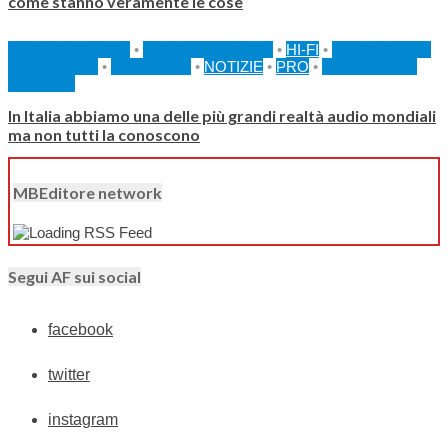
come stanno veramente le cose
AF AUTOMOTIVE
•
FEATURED HOME
•
HI-FI
•
I CONSIGLI DI
AF DIGITALE
•
INCHIESTE
•
NOTIZIE
•
PRO
•
SPECIALE AF
DIGITALE
In Italia abbiamo una delle più grandi realtà audio mondiali
ma non tutti la conoscono
MBEditore network
Segui AF sui social
facebook
twitter
instagram