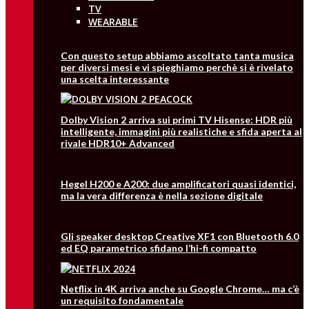
TV
WEARABLE
Con questo setup abbiamo ascoltato tanta musica
per diversi mesi e vi spieghiamo perchè si è rivelato
una scelta interessante
Dolby Vision 2 arriva sui primi TV Hisense: HDR più
intelligente, immagini più realistiche e sfida aperta al
rivale HDR10+ Advanced
Hegel H200 e A200: due amplificatori quasi identici,
ma la vera differenza è nella sezione digitale
Gli speaker desktop Creative XF1 con Bluetooth 6.0
ed EQ parametrico sfidano l’hi-fi compatto
Netflix in 4K arriva anche su Google Chrome… ma c’è
un requisito fondamentale