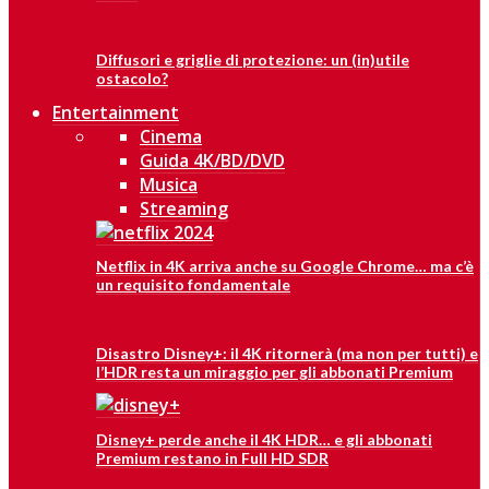
Diffusori e griglie di protezione: un (in)utile
ostacolo?
Entertainment
Cinema
Guida 4K/BD/DVD
Musica
Streaming
Netflix in 4K arriva anche su Google Chrome… ma c’è
un requisito fondamentale
Disastro Disney+: il 4K ritornerà (ma non per tutti) e
l’HDR resta un miraggio per gli abbonati Premium
Disney+ perde anche il 4K HDR… e gli abbonati
Premium restano in Full HD SDR