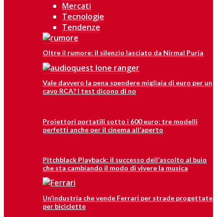
Mercati
Tecnologie
Tendenze
Oltre il rumore: il silenzio lasciato da Nirmal Purja
Vale davvero la pena spendere migliaia di euro per un
cavo RCA? I test dicono di no
Proiettori portatili sotto i 600 euro: tre modelli
perfetti anche per il cinema all’aperto
Pitchblack Playback: il successo dell’ascolto al buio
che sta cambiando il modo di vivere la musica
Un’industria che vende Ferrari per strade progettate
per biciclette