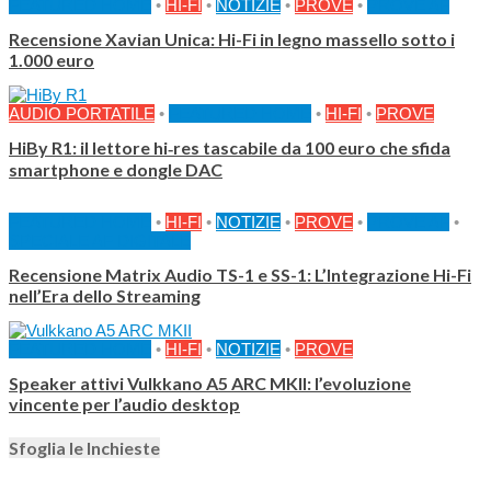
FEATURED HOME
•
HI-FI
•
NOTIZIE
•
PROVE
•
PROVE AF
Recensione Xavian Unica: Hi-Fi in legno massello sotto i
1.000 euro
AUDIO PORTATILE
•
FEATURED HOME
•
HI-FI
•
PROVE
HiBy R1: il lettore hi‑res tascabile da 100 euro che sfida
smartphone e dongle DAC
FEATURED HOME
•
HI-FI
•
NOTIZIE
•
PROVE
•
PROVE AF
•
SPECIALE AF DIGITALE
Recensione Matrix Audio TS-1 e SS-1: L’Integrazione Hi-Fi
nell’Era dello Streaming
FEATURED HOME
•
HI-FI
•
NOTIZIE
•
PROVE
Speaker attivi Vulkkano A5 ARC MKII: l’evoluzione
vincente per l’audio desktop
Sfoglia le Inchieste