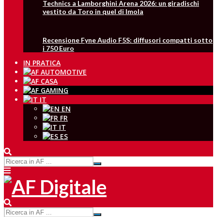
Technics a Lamborghini Arena 2026: un giradischi
vestito da Toro in quel di Imola
Recensione Fyne Audio F5S: diffusori compatti sotto
i 750 Euro
IN PRATICA
IT
EN
FR
IT
ES