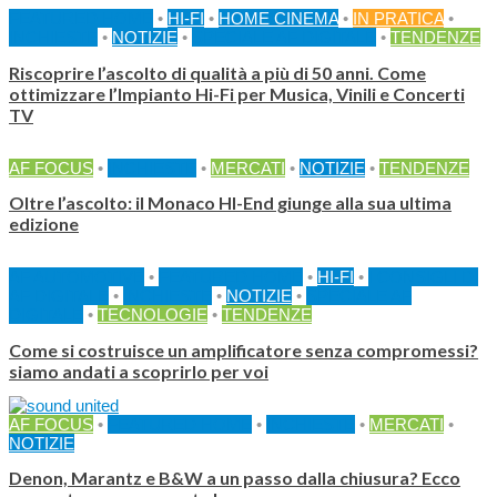
FEATURED HOME
•
HI-FI
•
HOME CINEMA
•
IN PRATICA
•
INCHIESTE
•
NOTIZIE
•
SPECIALE AF DIGITALE
•
TENDENZE
Riscoprire l’ascolto di qualità a più di 50 anni. Come
ottimizzare l’Impianto Hi-Fi per Musica, Vinili e Concerti
TV
AF FOCUS
•
INCHIESTE
•
MERCATI
•
NOTIZIE
•
TENDENZE
Oltre l’ascolto: il Monaco HI-End giunge alla sua ultima
edizione
AF AUTOMOTIVE
•
FEATURED HOME
•
HI-FI
•
I CONSIGLI DI
AF DIGITALE
•
INCHIESTE
•
NOTIZIE
•
SPECIALE AF
DIGITALE
•
TECNOLOGIE
•
TENDENZE
Come si costruisce un amplificatore senza compromessi?
siamo andati a scoprirlo per voi
AF FOCUS
•
FEATURED HOME
•
INCHIESTE
•
MERCATI
•
NOTIZIE
Denon, Marantz e B&W a un passo dalla chiusura? Ecco