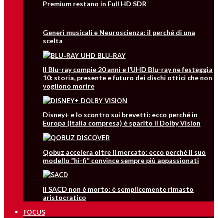
Premium restano in Full HD SDR
Generi musicali e Neuroscienza: il perché di una
scelta
Il Blu-ray compie 20 anni e l’UHD Blu-ray ne festeggia
10: storia, presente e futuro dei dischi ottici che non
vogliono morire
Disney+ e lo scontro sui brevetti: ecco perché in
Europa (Italia compresa) è sparito il Dolby Vision
Qobuz accelera oltre il mercato: ecco perché il suo
modello “hi-fi” convince sempre più appassionati
Il SACD non è morto: è semplicemente rimasto
aristocratico
FOCUS