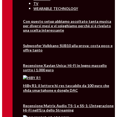
TV
WEARABLE TECHNOLOGY
Con questo setup abbiamo ascoltato tanta musica
per diversi mesi e vi spieghiamo perchè si è rivelato
una scelta interessante
Subwoofer Vulkkano SUB10 alla prova: costa poco e
offre tanto
Recensione Xavian Unica: Hi-Fi in legno massello
sotto i 1.000 euro
HiBy R1: il lettore hi‑res tascabile da 100 euro che
sfida smartphone e dongle DAC
Recensione Matrix Audio TS-1 e SS-1: L’Integrazione
Hi-Fi nell’Era dello Streaming