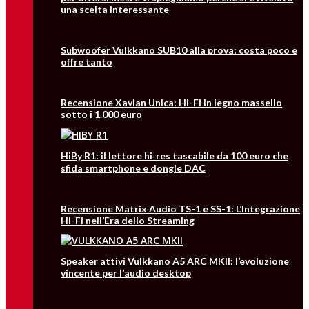
una scelta interessante
Subwoofer Vulkkano SUB10 alla prova: costa poco e
offre tanto
Recensione Xavian Unica: Hi-Fi in legno massello
sotto i 1.000 euro
HiBy R1: il lettore hi‑res tascabile da 100 euro che
sfida smartphone e dongle DAC
Recensione Matrix Audio TS-1 e SS-1: L’Integrazione
Hi-Fi nell’Era dello Streaming
Speaker attivi Vulkkano A5 ARC MKII: l’evoluzione
vincente per l’audio desktop