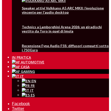
Speaker attivi Vulkkano A5 ARC MKII: l’evoluzione
vincente per l’audio desktop
Technics a Lamborghini Arena 2026: un giradischi
vestito da Toro in quel di Imola
Recensione Fyne Audio F5S: diffusori compatti sotto
i 750 Euro
IN PRATICA
IT
EN
FR
IT
ES
Facebook
Twitter