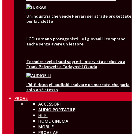
Un’industria che vende Ferrari per strade progettate
per biciclette
I CD tornano protagonisti…e i giovani li comprano
anche senza avere un lettore
Technics svela i suoi segreti: intervista esclusiva a
Frank Balzuweit e Tadayoshi Okuda
L’hi-fi dopo gli audiofili: salvare un mercato che parla
solo a sé stesso
PROVE
ACCESSORI
AUDIO PORTATILE
HI-FI
HOME CINEMA
MOBILE
PROVE AF