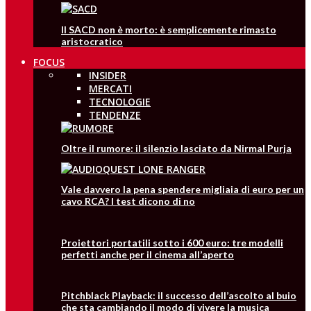
Il SACD non è morto: è semplicemente rimasto
aristocratico
FOCUS
INSIDER
MERCATI
TECNOLOGIE
TENDENZE
Oltre il rumore: il silenzio lasciato da Nirmal Purja
Vale davvero la pena spendere migliaia di euro per un
cavo RCA? I test dicono di no
Proiettori portatili sotto i 600 euro: tre modelli
perfetti anche per il cinema all’aperto
Pitchblack Playback: il successo dell’ascolto al buio
che sta cambiando il modo di vivere la musica