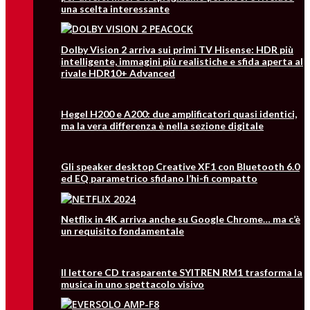
una scelta interessante
Dolby Vision 2 arriva sui primi TV Hisense: HDR più
intelligente, immagini più realistiche e sfida aperta al
rivale HDR10+ Advanced
Hegel H200 e A200: due amplificatori quasi identici,
ma la vera differenza è nella sezione digitale
Gli speaker desktop Creative XF1 con Bluetooth 6.0
ed EQ parametrico sfidano l’hi-fi compatto
Netflix in 4K arriva anche su Google Chrome… ma c’è
un requisito fondamentale
Il lettore CD trasparente SYITREN RM1 trasforma la
musica in uno spettacolo visivo