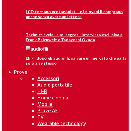
I CD tornano protagonisti…e i giovani li comprano
anche senza avere un lettore
Technics svela i suoi segreti: intervista esclusiva a
Frank Balzuweit e Tadayoshi Okuda
L’hi-fi dopo gli audiofili: salvare un mercato che parla
solo a sé stesso
Prove
Accessori
Audio portatile
HI-FI
Home cinema
Mobile
Prove AF
TV
Wearable technology