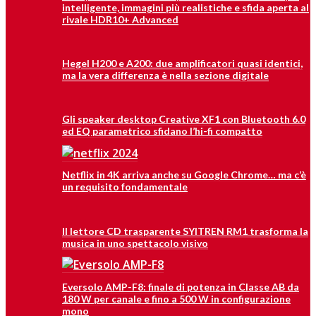
intelligente, immagini più realistiche e sfida aperta al
rivale HDR10+ Advanced
Hegel H200 e A200: due amplificatori quasi identici,
ma la vera differenza è nella sezione digitale
Gli speaker desktop Creative XF1 con Bluetooth 6.0
ed EQ parametrico sfidano l’hi-fi compatto
Netflix in 4K arriva anche su Google Chrome… ma c’è
un requisito fondamentale
Il lettore CD trasparente SYITREN RM1 trasforma la
musica in uno spettacolo visivo
Eversolo AMP-F8: finale di potenza in Classe AB da
180 W per canale e fino a 500 W in configurazione
mono