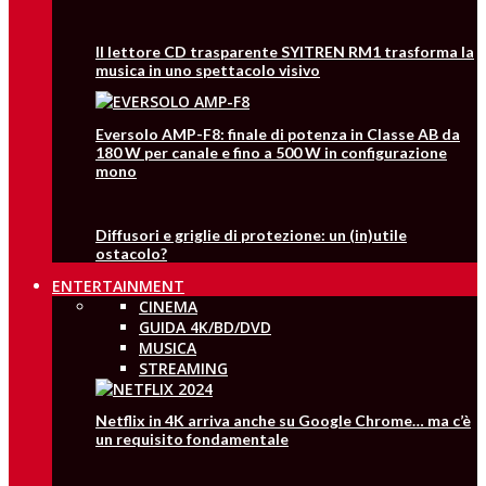
Il lettore CD trasparente SYITREN RM1 trasforma la
musica in uno spettacolo visivo
Eversolo AMP-F8: finale di potenza in Classe AB da
180 W per canale e fino a 500 W in configurazione
mono
Diffusori e griglie di protezione: un (in)utile
ostacolo?
ENTERTAINMENT
CINEMA
GUIDA 4K/BD/DVD
MUSICA
STREAMING
Netflix in 4K arriva anche su Google Chrome… ma c’è
un requisito fondamentale