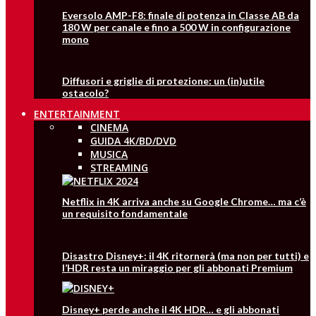
Eversolo AMP-F8: finale di potenza in Classe AB da
180 W per canale e fino a 500 W in configurazione
mono
Diffusori e griglie di protezione: un (in)utile
ostacolo?
ENTERTAINMENT
CINEMA
GUIDA 4K/BD/DVD
MUSICA
STREAMING
Netflix in 4K arriva anche su Google Chrome… ma c’è
un requisito fondamentale
Disastro Disney+: il 4K ritornerà (ma non per tutti) e
l’HDR resta un miraggio per gli abbonati Premium
Disney+ perde anche il 4K HDR… e gli abbonati