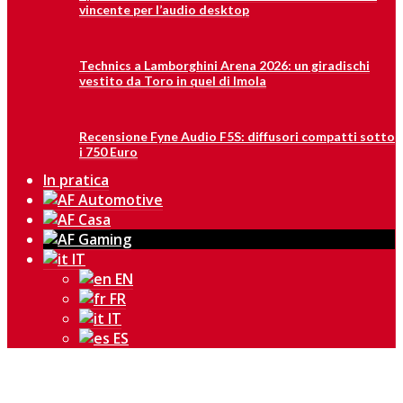
vincente per l’audio desktop
Technics a Lamborghini Arena 2026: un giradischi
vestito da Toro in quel di Imola
Recensione Fyne Audio F5S: diffusori compatti sotto
i 750 Euro
In pratica
IT
EN
FR
IT
ES