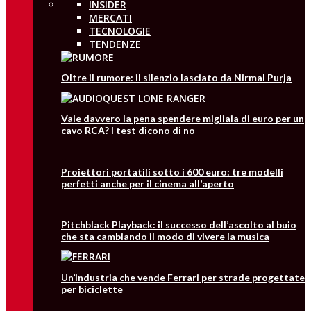
INSIDER
MERCATI
TECNOLOGIE
TENDENZE
Oltre il rumore: il silenzio lasciato da Nirmal Purja
Vale davvero la pena spendere migliaia di euro per un
cavo RCA? I test dicono di no
Proiettori portatili sotto i 600 euro: tre modelli
perfetti anche per il cinema all’aperto
Pitchblack Playback: il successo dell’ascolto al buio
che sta cambiando il modo di vivere la musica
Un’industria che vende Ferrari per strade progettate
per biciclette