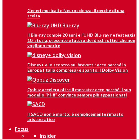
Generi musicali e Neuroscienza: il perché di una
scelta
Il Blu-ray compie 20 anni e l’UHD Blu-ray ne festeggia
10: storia, presente e futuro dei dischi ottici che non
vogliono morire
Disney+ e lo scontro sui brevetti: ecco perché in
Europa (Italia compresa) è sparito il Dolby Vision
Qobuz accelera oltre il mercato: ecco perché il suo
modello “hi-fi” convince sempre più appassionati
Il SACD non è morto: è semplicemente rimasto
aristocratico
Focus
Insider