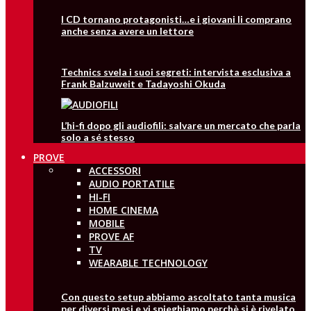
I CD tornano protagonisti…e i giovani li comprano
anche senza avere un lettore
Technics svela i suoi segreti: intervista esclusiva a
Frank Balzuweit e Tadayoshi Okuda
L’hi-fi dopo gli audiofili: salvare un mercato che parla
solo a sé stesso
PROVE
ACCESSORI
AUDIO PORTATILE
HI-FI
HOME CINEMA
MOBILE
PROVE AF
TV
WEARABLE TECHNOLOGY
Con questo setup abbiamo ascoltato tanta musica
per diversi mesi e vi spieghiamo perchè si è rivelato