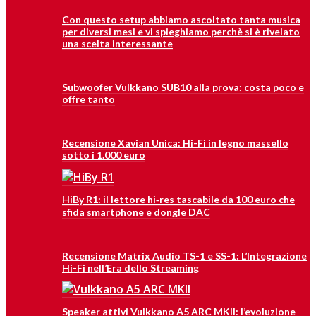
Con questo setup abbiamo ascoltato tanta musica
per diversi mesi e vi spieghiamo perchè si è rivelato
una scelta interessante
Subwoofer Vulkkano SUB10 alla prova: costa poco e
offre tanto
Recensione Xavian Unica: Hi-Fi in legno massello
sotto i 1.000 euro
HiBy R1: il lettore hi‑res tascabile da 100 euro che
sfida smartphone e dongle DAC
Recensione Matrix Audio TS-1 e SS-1: L’Integrazione
Hi-Fi nell’Era dello Streaming
Speaker attivi Vulkkano A5 ARC MKII: l’evoluzione