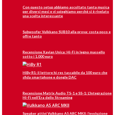
Con questo setup abbiamo ascoltato tanta musica
per diversi mesi e vi spieghiamo perchè si è rivelato
una scelta interessante
Subwoofer Vulkkano SUB10 alla prova: costa poco e
offre tanto
Recensione Xavian Unica: Hi-Fi in legno massello
sotto i 1.000 euro
HiBy R1: il lettore hi‑res tascabile da 100 euro che
sfida smartphone e dongle DAC
Recensione Matrix Audio TS-1 e SS-1: L’Integrazione
Hi-Fi nell’Era dello Streaming
Speaker attivi Vulkkano A5 ARC MKII: l’evoluzione