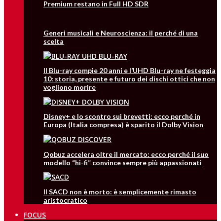
Premium restano in Full HD SDR
Generi musicali e Neuroscienza: il perché di una
scelta
Il Blu-ray compie 20 anni e l’UHD Blu-ray ne festeggia
10: storia, presente e futuro dei dischi ottici che non
vogliono morire
Disney+ e lo scontro sui brevetti: ecco perché in
Europa (Italia compresa) è sparito il Dolby Vision
Qobuz accelera oltre il mercato: ecco perché il suo
modello “hi-fi” convince sempre più appassionati
Il SACD non è morto: è semplicemente rimasto
aristocratico
FOCUS