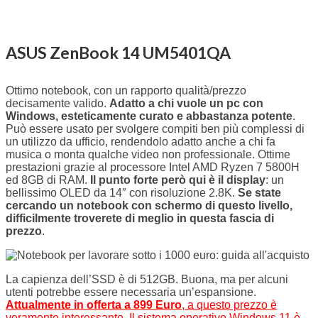
ASUS ZenBook 14
UM5401QA
Ottimo notebook, con un rapporto qualità/prezzo
decisamente valido.
Adatto a chi vuole un pc con
Windows, esteticamente curato e abbastanza potente
.
Può essere usato per svolgere compiti ben più complessi di
un utilizzo da ufficio, rendendolo adatto anche a chi fa
musica o monta qualche video non professionale. Ottime
prestazioni grazie al processore Intel AMD Ryzen 7 5800H
ed 8GB di RAM.
Il punto forte però qui è il display
: un
bellissimo OLED da 14″ con risoluzione 2.8K.
Se state
cercando un notebook con schermo di questo livello,
difficilmente troverete di meglio in questa fascia di
prezzo
.
La capienza dell’SSD è di 512GB. Buona, ma per alcuni
utenti potrebbe essere necessaria un’espansione.
Attualmente in offerta a 899 Euro
, a questo prezzo è
veramente interessante. Il sistema operativo Windows 11 è