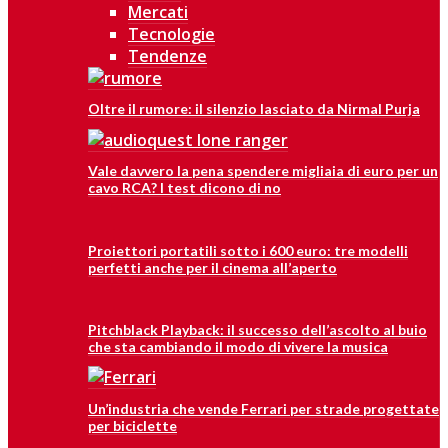
Mercati
Tecnologie
Tendenze
Oltre il rumore: il silenzio lasciato da Nirmal Purja
Vale davvero la pena spendere migliaia di euro per un
cavo RCA? I test dicono di no
Proiettori portatili sotto i 600 euro: tre modelli
perfetti anche per il cinema all’aperto
Pitchblack Playback: il successo dell’ascolto al buio
che sta cambiando il modo di vivere la musica
Un’industria che vende Ferrari per strade progettate
per biciclette