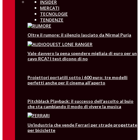
INSIDER
MERCATI
TECNOLOGIE
TENDENZE
Oltre il rumore: il silenzio lasciato da Nirmal Purja
Vale davvero la pena spendere migliaia di euro per un
cavo RCA? I test dicono di no
Proiettori portatili sotto i 600 euro: tre modelli
perfetti anche per il cinema all’aperto
Pitchblack Playback: il successo dell’ascolto al buio
che sta cambiando il modo di vivere la musica
Un’industria che vende Ferrari per strade progettate
per biciclette