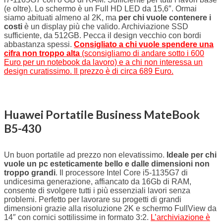
(e oltre). Lo schermo è un Full HD LED da 15,6″. Ormai
siamo abituati almeno al 2K, ma
per chi vuole contenere i
costi
è un display più che valido. Archiviazione SSD
sufficiente, da 512GB. Pecca il design vecchio con bordi
abbastanza spessi.
Consigliato a chi vuole spendere una
cifra non troppo alta
(sconsigliamo di andare sotto i 600
Euro per un notebook da lavoro) e a chi non interessa un
design curatissimo. Il prezzo è di circa 689 Euro.
Huawei Portatile Business MateBook
B5-430
Un buon portatile ad prezzo non elevatissimo.
Ideale per chi
vuole un pc esteticamente bello e
dalle dimensioni non
troppo grandi
. Il processore Intel Core i5-1135G7 di
undicesima generazione, affiancato da 16Gb di RAM,
consente di svolgere tutti i più essenziali lavori senza
problemi. Perfetto per lavorare su progetti di grandi
dimensioni grazie alla risoluzione 2K e schermo FullView da
14″ con cornici sottilissime in formato 3:2.
L’archiviazione è