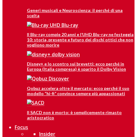
Generi musicali e Neuroscienza: il perché di una
scelta
Il Blu-ray compie 20 anni e l’UHD Blu-ray ne festeggia
10: storia, presente e futuro dei dischi ottici che non
vogliono morire
Disney+ e lo scontro sui brevetti: ecco perché in
Europa (Italia compresa) è sparito il Dolby Vision
Qobuz accelera oltre il mercato: ecco perché il suo
modello “hi-fi” convince sempre più appassionati
Il SACD non è morto: è semplicemente rimasto
aristocratico
Focus
Insider