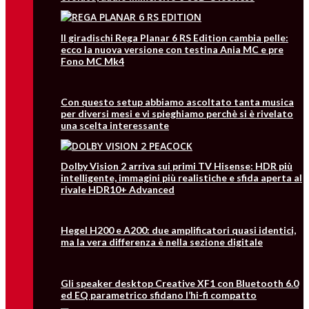
Il giradischi Rega Planar 6 RS Edition cambia pelle:
ecco la nuova versione con testina Ania MC e pre
Fono MC Mk4
Con questo setup abbiamo ascoltato tanta musica
per diversi mesi e vi spieghiamo perchè si è rivelato
una scelta interessante
Dolby Vision 2 arriva sui primi TV Hisense: HDR più
intelligente, immagini più realistiche e sfida aperta al
rivale HDR10+ Advanced
Hegel H200 e A200: due amplificatori quasi identici,
ma la vera differenza è nella sezione digitale
Gli speaker desktop Creative XF1 con Bluetooth 6.0
ed EQ parametrico sfidano l’hi-fi compatto