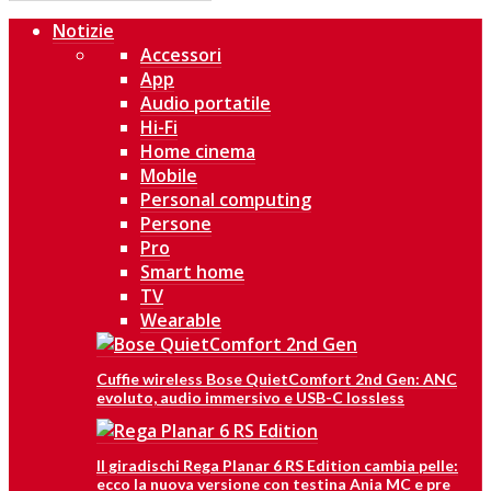
Notizie
Accessori
App
Audio portatile
Hi-Fi
Home cinema
Mobile
Personal computing
Persone
Pro
Smart home
TV
Wearable
Cuffie wireless Bose QuietComfort 2nd Gen: ANC
evoluto, audio immersivo e USB-C lossless
Il giradischi Rega Planar 6 RS Edition cambia pelle:
ecco la nuova versione con testina Ania MC e pre