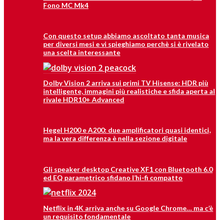
Fono MC Mk4
Con questo setup abbiamo ascoltato tanta musica
per diversi mesi e vi spieghiamo perchè si è rivelato
una scelta interessante
Dolby Vision 2 arriva sui primi TV Hisense: HDR più
intelligente, immagini più realistiche e sfida aperta al
rivale HDR10+ Advanced
Hegel H200 e A200: due amplificatori quasi identici,
ma la vera differenza è nella sezione digitale
Gli speaker desktop Creative XF1 con Bluetooth 6.0
ed EQ parametrico sfidano l’hi-fi compatto
Netflix in 4K arriva anche su Google Chrome… ma c’è
un requisito fondamentale