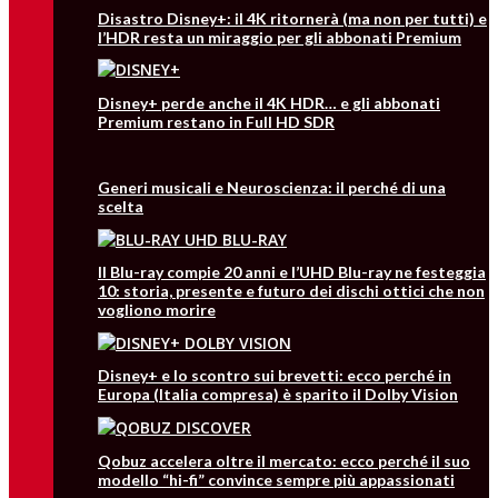
Disastro Disney+: il 4K ritornerà (ma non per tutti) e
l’HDR resta un miraggio per gli abbonati Premium
Disney+ perde anche il 4K HDR… e gli abbonati
Premium restano in Full HD SDR
Generi musicali e Neuroscienza: il perché di una
scelta
Il Blu-ray compie 20 anni e l’UHD Blu-ray ne festeggia
10: storia, presente e futuro dei dischi ottici che non
vogliono morire
Disney+ e lo scontro sui brevetti: ecco perché in
Europa (Italia compresa) è sparito il Dolby Vision
Qobuz accelera oltre il mercato: ecco perché il suo
modello “hi-fi” convince sempre più appassionati