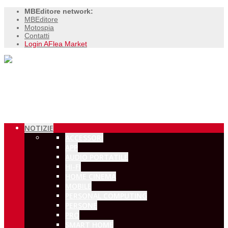
MBEditore network:
MBEditore
Motospia
Contatti
Login AFlea Market
NOTIZIE
ACCESSORI
APP
AUDIO PORTATILE
HI-FI
HOME CINEMA
MOBILE
PERSONAL COMPUTING
PERSONE
PRO
SMART HOME