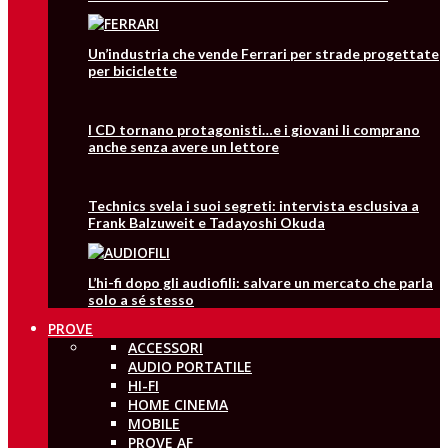
Un’industria che vende Ferrari per strade progettate
per biciclette
I CD tornano protagonisti…e i giovani li comprano
anche senza avere un lettore
Technics svela i suoi segreti: intervista esclusiva a
Frank Balzuweit e Tadayoshi Okuda
L’hi-fi dopo gli audiofili: salvare un mercato che parla
solo a sé stesso
PROVE
ACCESSORI
AUDIO PORTATILE
HI-FI
HOME CINEMA
MOBILE
PROVE AF