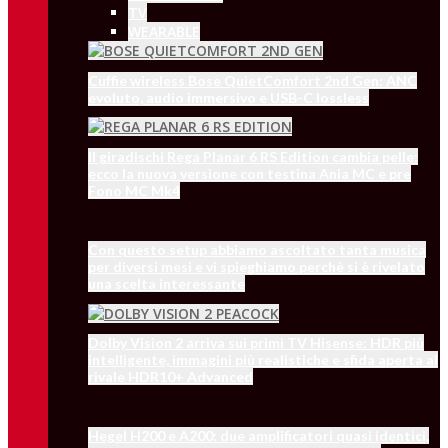
TV
WEARABLE
Cuffie wireless Bose QuietComfort 2nd Gen: ANC
evoluto, audio immersivo e USB-C lossless
Il giradischi Rega Planar 6 RS Edition cambia pelle:
ecco la nuova versione con testina Ania MC e pre
Fono MC Mk4
Con questo setup abbiamo ascoltato tanta musica
per diversi mesi e vi spieghiamo perchè si è rivelato
una scelta interessante
Dolby Vision 2 arriva sui primi TV Hisense: HDR più
intelligente, immagini più realistiche e sfida aperta al
rivale HDR10+ Advanced
Hegel H200 e A200: due amplificatori quasi identici,