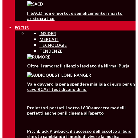
Il SACD non è morto: è semplicemente rimasto
aristocratico
FOCUS
INSIDER
MERCATI
TECNOLOGIE
TENDENZE
Oltre il rumore: il silenzio lasciato da Nirmal Purja
Vale davvero la pena spendere migliaia di euro per un
cavo RCA? I test dicono di no
Proiettori portatili sotto i 600 euro: tre modelli
perfetti anche per il cinema all’aperto
Pitchblack Playback: il successo dell’ascolto al buio
che sta cambiando il modo di vivere la musica