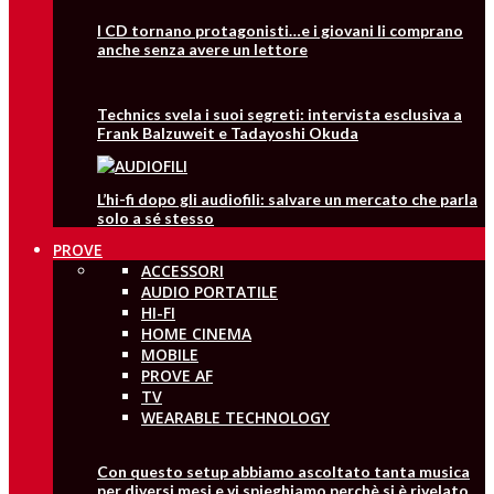
I CD tornano protagonisti…e i giovani li comprano
anche senza avere un lettore
Technics svela i suoi segreti: intervista esclusiva a
Frank Balzuweit e Tadayoshi Okuda
L’hi-fi dopo gli audiofili: salvare un mercato che parla
solo a sé stesso
PROVE
ACCESSORI
AUDIO PORTATILE
HI-FI
HOME CINEMA
MOBILE
PROVE AF
TV
WEARABLE TECHNOLOGY
Con questo setup abbiamo ascoltato tanta musica
per diversi mesi e vi spieghiamo perchè si è rivelato