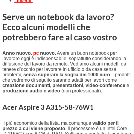
LinkedIn
Serve un notebook da lavoro?
Ecco alcuni modelli che
potrebbero fare al caso vostro
Anno nuovo,
pc
nuovo
. Avere un buon notebook per
lavorare oggi è indispensabile, soprattutto considerando la
diffusione del lavoro da remoto. Vediamo alcuni modelli da
tenere d’occhio per lavorare in ufficio o da casa senza
problemi,
senza superare la soglia dei 1000 euro
. I prodotti
che vedremo di seguito saranno adatti per lavori come
creazione documenti
,
presentazioni
,
video-conference
e
produzione audio e video
(non professionali).
Acer Aspire 3 A315-58-76W1
Il più economico della lista, ma comunque
valido per il
prezzo a cui viene proposto
. Il p
rocessore è un Intel Core
i7-1165G7 con 8 GB di RAM. Sufficiente per tutti i lavori base