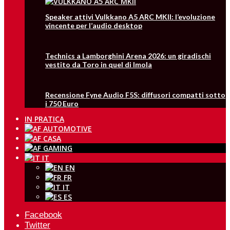
Speaker attivi Vulkkano A5 ARC MKII: l’evoluzione
vincente per l’audio desktop
Technics a Lamborghini Arena 2026: un giradischi
vestito da Toro in quel di Imola
Recensione Fyne Audio F5S: diffusori compatti sotto
i 750 Euro
IN PRATICA
IT
EN
FR
IT
ES
Facebook
Twitter