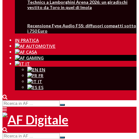
Technics a Lamborghini Arena 2026: un giradischi
vestito da Toro in quel di Imola
Recensione Fyne Audio F5S: diffusori compatti sotto
i 750 Euro
IN PRATICA
IT
EN
FR
IT
ES