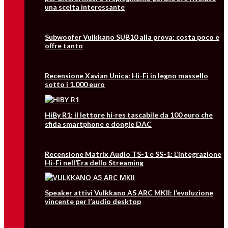
una scelta interessante
Subwoofer Vulkkano SUB10 alla prova: costa poco e
offre tanto
Recensione Xavian Unica: Hi-Fi in legno massello
sotto i 1.000 euro
HiBy R1: il lettore hi‑res tascabile da 100 euro che
sfida smartphone e dongle DAC
Recensione Matrix Audio TS-1 e SS-1: L’Integrazione
Hi-Fi nell’Era dello Streaming
Speaker attivi Vulkkano A5 ARC MKII: l’evoluzione
vincente per l’audio desktop