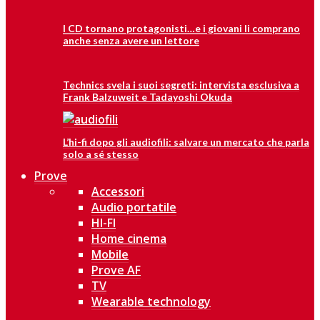
I CD tornano protagonisti…e i giovani li comprano
anche senza avere un lettore
Technics svela i suoi segreti: intervista esclusiva a
Frank Balzuweit e Tadayoshi Okuda
L’hi-fi dopo gli audiofili: salvare un mercato che parla
solo a sé stesso
Prove
Accessori
Audio portatile
HI-FI
Home cinema
Mobile
Prove AF
TV
Wearable technology