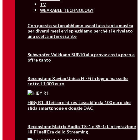
TV
WEARABLE TECHNOLOGY
Con questo setup abbiamo ascoltato tanta musica
per diversi mesi e vi spieghiamo perchè si è rivelato
una scelta interessante
Subwoofer Vulkkano SUB10 alla prova: costa poco e
offre tanto
Recensione Xavian Unica: Hi-Fi in legno massello
sotto i 1.000 euro
HiBy R1: il lettore hi‑res tascabile da 100 euro che
sfida smartphone e dongle DAC
Recensione Matrix Audio TS-1 e SS-1: L’Integrazione
Hi-Fi nell’Era dello Streaming