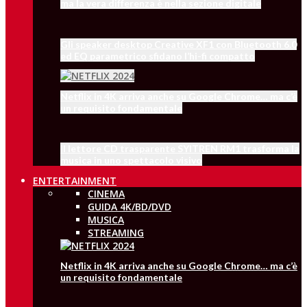
ma la vera differenza è nella sezione digitale
Gli speaker desktop Creative XF1 con Bluetooth 6.0
ed EQ parametrico sfidano l’hi-fi compatto
Netflix in 4K arriva anche su Google Chrome… ma c’è
un requisito fondamentale
Il lettore CD trasparente SYITREN RM1 trasforma la
musica in uno spettacolo visivo
ENTERTAINMENT
CINEMA
GUIDA 4K/BD/DVD
MUSICA
STREAMING
Netflix in 4K arriva anche su Google Chrome… ma c’è
un requisito fondamentale