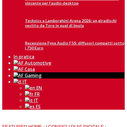
vincente per l’audio desktop
Technics a Lamborghini Arena 2026: un giradischi
vestito da Toro in quel di Imola
Recensione Fyne Audio F5S: diffusori compatti sotto
i 750 Euro
In pratica
IT
EN
FR
IT
ES
FEATURED HOME
•
I CONSIGLI DI AF DIGITALE
•