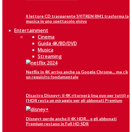
Il lettore CD trasparente SYITREN RM1 trasforma la
musica in uno spettacolo visivo
Entertainment
Cinema
Guida 4K/BD/DVD
Musica
Streaming
Netflix in 4K arriva anche su Google Chrome… ma c’è
un requisito fondamentale
Disastro Disney+: il 4K ritornerà (ma non per tutti) e
l’HDR resta un miraggio per gli abbonati Premium
Disney+ perde anche il 4K HDR… e gli abbonati
Premium restano in Full HD SDR