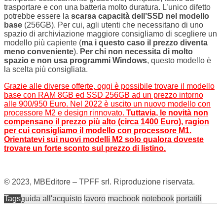
trasportare e con una batteria molto duratura. L’unico difetto
potrebbe essere la
scarsa capacità dell’SSD nel modello
base
(256GB). Per cui, agli utenti che necessitano di uno
spazio di archiviazione maggiore consigliamo di scegliere un
modello più capiente (
ma i questo caso il prezzo diventa
meno conveniente
).
Per chi non necessita di molto
spazio e non usa programmi Windows
, questo modello è
la scelta più consigliata.
Grazie alle diverse offerte, oggi è possibile trovare il modello
base con RAM 8GB ed SSD 256GB ad un prezzo intorno
alle 900/950 Euro. Nel 2022 è uscito un nuovo modello con
processore M2 e design rinnovato.
Tuttavia, le novità non
compensano il prezzo più alto (circa 1400 Euro), ragion
per cui consigliamo il modello con processore M1.
Orientatevi sui nuovi modelli M2 solo qualora doveste
trovare un forte sconto sul prezzo di listino.
© 2023, MBEditore – TPFF srl. Riproduzione riservata.
Tags
guida all'acquisto
lavoro
macbook
notebook
portatili