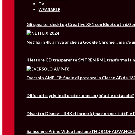
TV
WEARABLE
Gli speaker desktop Creative XF1 con Bluetooth 6.0 e
Netflix in 4K arriva anche su Google Chrome… ma c’è 
Il lettore CD trasparente SYITREN RM1 trasforma la m
Eversolo AMP-F8: finale di potenza in Classe AB da 18
Diffusori e griglie di protezione: un (in)utile ostacolo?
Disastro Disney+: il 4K ritornerà (ma non per tutti) e
Samsung e Prime Video lanciano l’HDR10+ ADVANCED: i