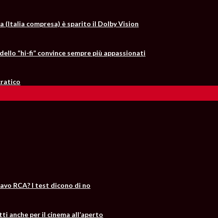
a (Italia compresa) è sparito il Dolby Vision
dello “hi-fi” convince sempre più appassionati
cratico
cavo RCA? I test dicono di no
tti anche per il cinema all’aperto