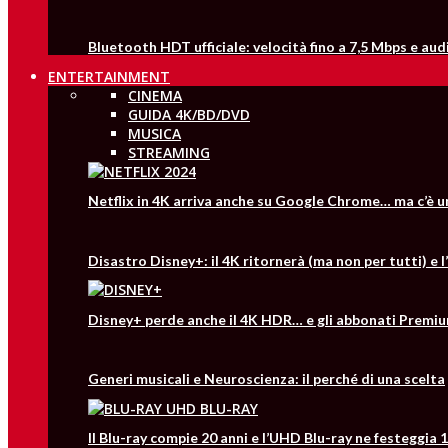
Bluetooth HDT ufficiale: velocità fino a 7,5 Mbps e aud
ENTERTAINMENT
CINEMA
GUIDA 4K/BD/DVD
MUSICA
STREAMING
Netflix in 4K arriva anche su Google Chrome… ma c’è 
Disastro Disney+: il 4K ritornerà (ma non per tutti) e
Disney+ perde anche il 4K HDR… e gli abbonati Premiu
Generi musicali e Neuroscienza: il perché di una scelta
Il Blu-ray compie 20 anni e l’UHD Blu-ray ne festeggia 1