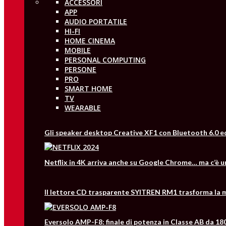
ACCESSORI
APP
AUDIO PORTATILE
HI-FI
HOME CINEMA
MOBILE
PERSONAL COMPUTING
PERSONE
PRO
SMART HOME
TV
WEARABLE
Gli speaker desktop Creative XF1 con Bluetooth 6.0 e
Netflix in 4K arriva anche su Google Chrome… ma c’è 
Il lettore CD trasparente SYITREN RM1 trasforma la m
Eversolo AMP-F8: finale di potenza in Classe AB da 18