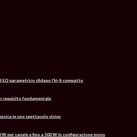
d EQ parametrico sfidano l’hi-fi compatto
un requisito fondamentale
usica in uno spettacolo visivo
0 W per canale e fino a 500 W in configurazione mono