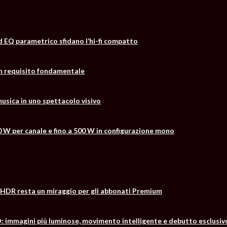
d EQ parametrico sfidano l’hi-fi compatto
un requisito fondamentale
usica in uno spettacolo visivo
0 W per canale e fino a 500 W in configurazione mono
 l’HDR resta un miraggio per gli abbonati Premium
mmagini più luminose, movimento intelligente e debutto esclusiv