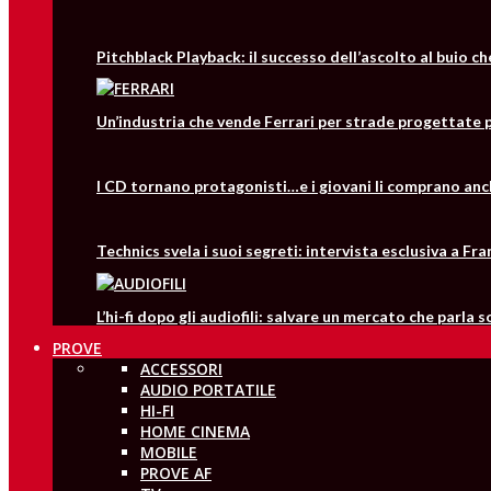
Pitchblack Playback: il successo dell’ascolto al buio c
Un’industria che vende Ferrari per strade progettate p
I CD tornano protagonisti…e i giovani li comprano anc
Technics svela i suoi segreti: intervista esclusiva a 
L’hi-fi dopo gli audiofili: salvare un mercato che parla 
PROVE
ACCESSORI
AUDIO PORTATILE
HI-FI
HOME CINEMA
MOBILE
PROVE AF