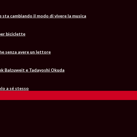
he sta cambiando il modo di vivere la musica
er biciclette
he senza avere un lettore
Frank Balzuweit e Tadayoshi Okuda
solo a sé stesso