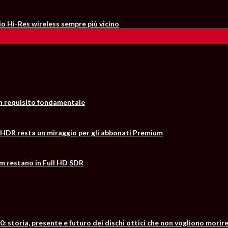
io Hi-Res wireless sempre più vicino
un requisito fondamentale
 l’HDR resta un miraggio per gli abbonati Premium
m restano in Full HD SDR
0: storia, presente e futuro dei dischi ottici che non vogliono morir