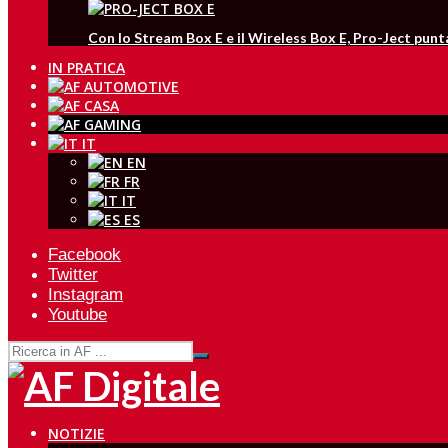
Con lo Stream Box E e il Wireless Box E, Pro-Ject pun
IN PRATICA
IT
EN
FR
IT
ES
Facebook
Twitter
Instagram
Youtube
NOTIZIE