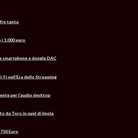
fre tanto
 i 1.000 euro
fida smartphone e dongle DAC
-Fi nell’Era dello Streaming
cente per l’audio desktop
to da Toro in quel di Imola
 750 Euro