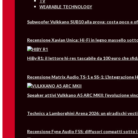
TV
WEARABLE TECHNOLOGY
Subwoofer Vulkkano SUB10 alla prova: costa poco e of
Recensione Xavian Unica: Hi-Fi in legno massello sotto
HiBy R1: il lettore hi‑res tascabile da 100 euro che s
Recensione Matrix Audio TS-1 e SS-1: L’Integrazione Hi
Speaker attivi Vulkkano A5 ARC MKII: l’evoluzione vin
Technics a Lamborghini Arena 2026: un giradischi vesti
Recensione Fyne Audio F5S: diffusori compatti sotto i