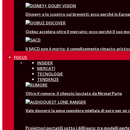
Disney+ e lo scontro sui brevetti: ecco perché in Europ
Qobuz accelera oltre il mercato: ecco perché il suo mo
Il SACD non è morto: è semplicemente rimasto aristo
FOCUS
INSIDER
MERCATI
TECNOLOGIE
TENDENZE
Oltre il rumore: il silenzio lasciato da Nirmal Purja
Vale davvero la pena spendere migliaia di euro per un 
Proiettori portatili sotto i 600 euro: tre modelli perfe