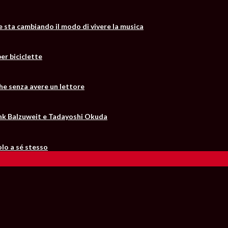
he sta cambiando il modo di vivere la musica
er biciclette
he senza avere un lettore
Frank Balzuweit e Tadayoshi Okuda
solo a sé stesso