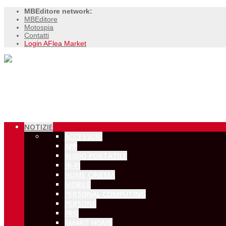
MBEditore network:
MBEditore
Motospia
Contatti
Login AFlea Market
NOTIZIE
ACCESSORI
APP
AUDIO PORTATILE
HI-FI
HOME CINEMA
MOBILE
PERSONAL COMPUTING
PERSONE
PRO
SMART HOME