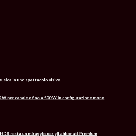
usica in uno spettacolo visivo
0 W per canale e fino a 500 W in configurazione mono
 l’HDR resta un miraggio per gli abbonati Premium