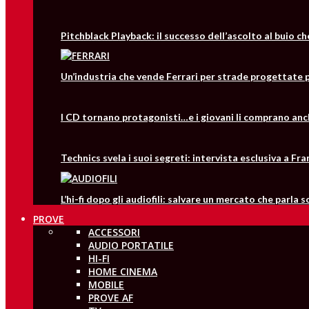
Pitchblack Playback: il successo dell’ascolto al buio c
Un’industria che vende Ferrari per strade progettate p
I CD tornano protagonisti…e i giovani li comprano anc
Technics svela i suoi segreti: intervista esclusiva a 
L’hi-fi dopo gli audiofili: salvare un mercato che parla 
PROVE
ACCESSORI
AUDIO PORTATILE
HI-FI
HOME CINEMA
MOBILE
PROVE AF