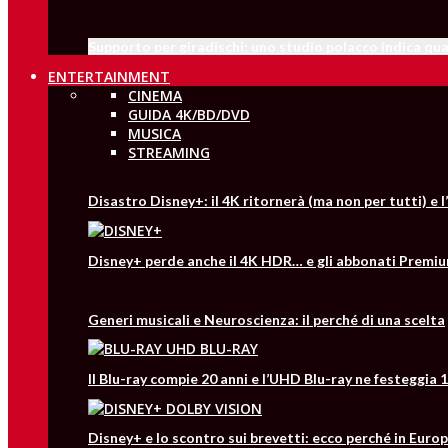
Supporto per giradischi: uno studio polacco indica qual
ENTERTAINMENT
CINEMA
GUIDA 4K/BD/DVD
MUSICA
STREAMING
Disastro Disney+: il 4K ritornerà (ma non per tutti) e
Disney+ perde anche il 4K HDR… e gli abbonati Premiu
Generi musicali e Neuroscienza: il perché di una scelta
Il Blu-ray compie 20 anni e l’UHD Blu-ray ne festeggia 1
Disney+ e lo scontro sui brevetti: ecco perché in Europ