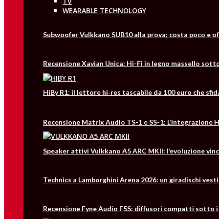
TV
WEARABLE TECHNOLOGY
Subwoofer Vulkkano SUB10 alla prova: costa poco e of
Recensione Xavian Unica: Hi-Fi in legno massello sotto
HiBy R1: il lettore hi‑res tascabile da 100 euro che s
Recensione Matrix Audio TS-1 e SS-1: L’Integrazione Hi
Speaker attivi Vulkkano A5 ARC MKII: l’evoluzione vin
Technics a Lamborghini Arena 2026: un giradischi vesti
Recensione Fyne Audio F5S: diffusori compatti sotto i