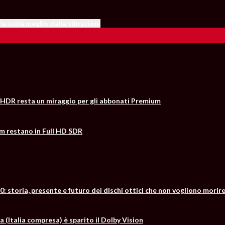
e isola meglio dalla vibrazioni
 l’HDR resta un miraggio per gli abbonati Premium
m restano in Full HD SDR
0: storia, presente e futuro dei dischi ottici che non vogliono morir
a (Italia compresa) è sparito il Dolby Vision