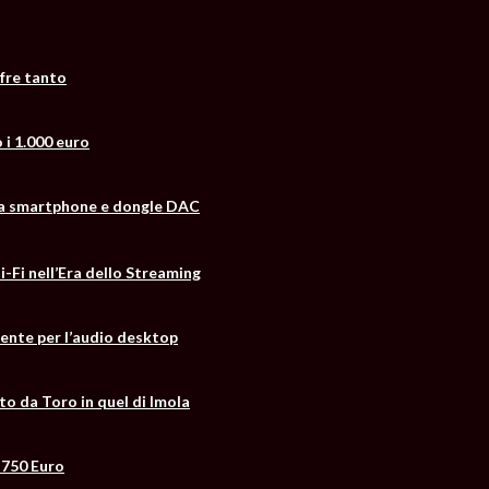
fre tanto
 i 1.000 euro
fida smartphone e dongle DAC
-Fi nell’Era dello Streaming
cente per l’audio desktop
to da Toro in quel di Imola
 750 Euro