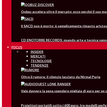
Qobuz accelera oltre il mercato: ecco perché il suo mo
Il SACD non è morto: è semplicemente rimasto aristo
CD ENOTORRE RECORDS: quando arte e tecnica vanno
FOCUS
INSIDER
MERCATI
TECNOLOGIE
TENDENZE
Oltre il rumore: il silenzio lasciato da Nirmal Purja
Vale davvero la pena spendere migliaia di euro per un 
Proiettori portatili sotto i 600 euro: tre modelli perfe