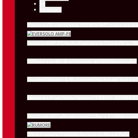
TV
WEARABLE
Il lettore CD trasparente SYITREN RM1 trasforma la m
Eversolo AMP-F8: finale di potenza in Classe AB da 18
Diffusori e griglie di protezione: un (in)utile ostacolo?
Disastro Disney+: il 4K ritornerà (ma non per tutti) e
Samsung e Prime Video lanciano l’HDR10+ ADVANCED: i
Bluetooth HDT ufficiale: velocità fino a 7,5 Mbps e aud
Oltre il rumore: il silenzio lasciato da Nirmal Purja