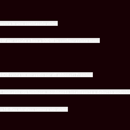
usica in uno spettacolo visivo
0 W per canale e fino a 500 W in configurazione mono
 l’HDR resta un miraggio per gli abbonati Premium
mmagini più luminose, movimento intelligente e debutto esclusiv
io Hi-Res wireless sempre più vicino