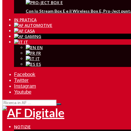
Con lo Stream Box E e il Wireless Box E, Pro-Ject pun
IN PRATICA
IT
EN
FR
IT
ES
Facebook
Twitter
Instagram
Youtube
NOTIZIE