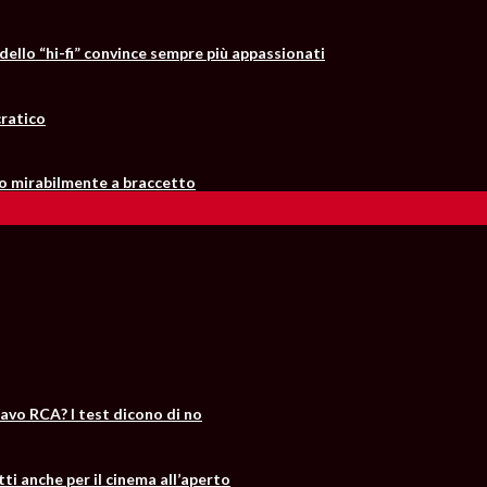
dello “hi-fi” convince sempre più appassionati
cratico
 mirabilmente a braccetto
cavo RCA? I test dicono di no
tti anche per il cinema all’aperto