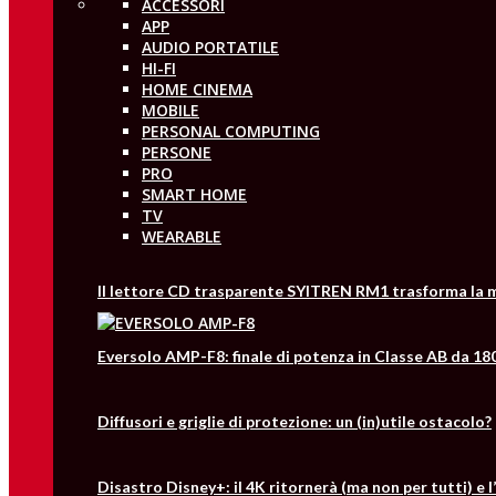
ACCESSORI
APP
AUDIO PORTATILE
HI-FI
HOME CINEMA
MOBILE
PERSONAL COMPUTING
PERSONE
PRO
SMART HOME
TV
WEARABLE
Il lettore CD trasparente SYITREN RM1 trasforma la m
Eversolo AMP-F8: finale di potenza in Classe AB da 18
Diffusori e griglie di protezione: un (in)utile ostacolo?
Disastro Disney+: il 4K ritornerà (ma non per tutti) e