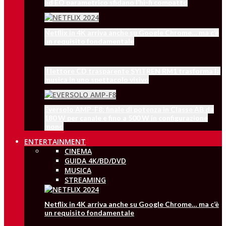
ed EQ parametrico sfidano l’hi-fi compatto
Netflix in 4K arriva anche su Google Chrome… ma c’è
un requisito fondamentale
Il lettore CD trasparente SYITREN RM1 trasforma la
musica in uno spettacolo visivo
Eversolo AMP-F8: finale di potenza in Classe AB da
180 W per canale e fino a 500 W in configurazione
mono
ENTERTAINMENT
CINEMA
GUIDA 4K/BD/DVD
MUSICA
STREAMING
Netflix in 4K arriva anche su Google Chrome… ma c’è
un requisito fondamentale