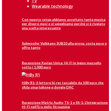
TV
Wearable technology
Con questo setup abbiamo ascoltato tanta musica
per diversi mesi e vi spieghiamo perchè si è rivelato
una scelta interessante
Subwoofer Vulkkano SUB10 alla prova: costa poco e
offre tanto
Recensione Xavian Unica: Hi-Fi in legno massello
sotto i 1.000 euro
HiBy R1: il lettore hi‑res tascabile da 100 euro che
sfida smartphone e dongle DAC
Recensione Matrix Audio TS-1 e SS-1: L’Integrazione
Hi-Fi nell’Era dello Streaming