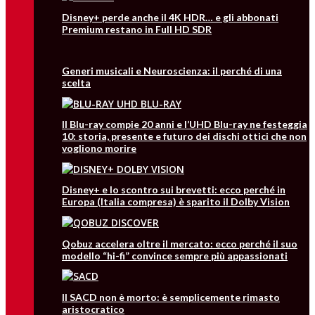
Disney+ perde anche il 4K HDR… e gli abbonati
Premium restano in Full HD SDR
Generi musicali e Neuroscienza: il perché di una
scelta
Il Blu-ray compie 20 anni e l’UHD Blu-ray ne festeggia
10: storia, presente e futuro dei dischi ottici che non
vogliono morire
Disney+ e lo scontro sui brevetti: ecco perché in
Europa (Italia compresa) è sparito il Dolby Vision
Qobuz accelera oltre il mercato: ecco perché il suo
modello “hi-fi” convince sempre più appassionati
Il SACD non è morto: è semplicemente rimasto
aristocratico