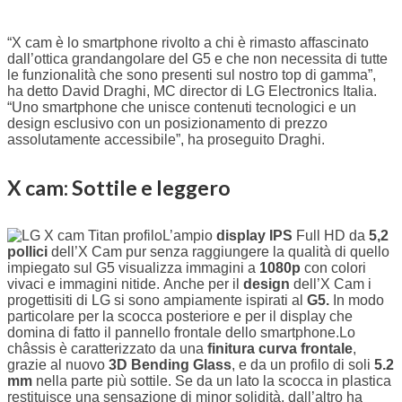
“X cam è lo smartphone rivolto a chi è rimasto affascinato
dall’ottica grandangolare del G5 e che non necessita di tutte
le funzionalità che sono presenti sul nostro top di gamma”,
ha detto David Draghi, MC director di LG Electronics Italia.
“Uno smartphone che unisce contenuti tecnologici e un
design esclusivo con un posizionamento di prezzo
assolutamente accessibile”, ha proseguito Draghi.
X cam: Sottile e leggero
L’ampio
display
IPS
Full HD da
5,2
pollici
dell’X Cam pur senza raggiungere la qualità di quello
impiegato sul G5 visualizza immagini a
1080p
con colori
vivaci e immagini nitide. Anche per il
design
dell’X Cam i
progettisiti di LG si sono ampiamente ispirati al
G5.
In modo
particolare per la scocca posteriore e per il display che
domina di fatto il pannello frontale dello smartphone.Lo
châssis è caratterizzato da una
finitura curva frontale
,
grazie al nuovo
3D Bending Glass
, e da un profilo di soli
5.2
mm
nella parte più sottile. Se da un lato la scocca in plastica
restituisce una sensazione di minor solidità, dall’altro ha