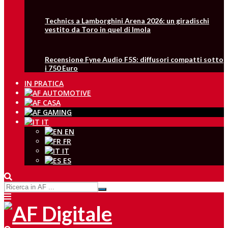
Technics a Lamborghini Arena 2026: un giradischi
vestito da Toro in quel di Imola
Recensione Fyne Audio F5S: diffusori compatti sotto
i 750 Euro
IN PRATICA
IT
EN
FR
IT
ES