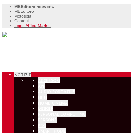
MBEditore network:
MBEditore
Motospia
Contatti
Login AFlea Market
NOTIZIE
ACCESSORI
APP
AUDIO PORTATILE
HI-FI
HOME CINEMA
MOBILE
PERSONAL COMPUTING
PERSONE
PRO
SMART HOME