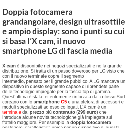
Doppia fotocamera
grandangolare, design ultrasottile
e ampio display: sono i punti su cui
si basa l’X cam, il nuovo
smartphone LG di fascia media
X cam
è disponibile nei negozi specializzati e nella grande
distribuzione. Si tratta di un passo doveroso per LG visto che
con il nuovo terminale copre il segmento
intermedio, pensato per il grande pubblico. A LG mancava un
dispositivo in questo segmento capace di riprendete parte
delle tecnologie impiegate per la fascia top di gamma.
Quest’ultima è stata recentemente rinforzata dal colosso Sud
coreano con lo
smartphone
G5
e una pletora di accessori e
moduli specializzati ad esso collegati. L’X cam è un
terminale
dal
prezzo
più
contenuto
(
299 euro
) che
introduce alcune novità tecnologiche già impiegate sul
fratello maggiore. Per esempio la
doppia fotocamera
posteriore, caratteristica unica per un dispositivo di questa