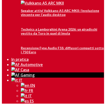
Speaker attivi Vulkkano A5 ARC MKII: l’evoluzione
vincente per l’audio desktop
Technics a Lamborghini Arena 2026: un giradischi
vestito da Toro in quel di Imola
Recensione Fyne Audio F5S: diffusori compatti sotto
i 750 Euro
In pratica
IT
EN
FR
IT
ES