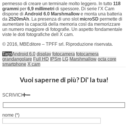
permesso di creare un terminale molto leggero. In tutto
118
grammi
per
6,9 millimetri
di spessore. Di serie l’X Cam
dispone di
Android 6.0 Marshmallow
e monta una batteria
da
2520mAh
. La presenza di uno slot
microSD
permette di
aumentare la capacità della memoria così da memorizzare
un numero maggiore di fotografie. Un aspetto fondamentale
viste le doti fotografiche dell X cam.
© 2016, MBEditore – TPFF srl. Riproduzione riservata.
Tags
Android 6.0
display
fotocamera
fotocamera
grandangolare
Full HD
IPSm
LG
Marshmallow
octa core
smartphone
X cam
Vuoi saperne di più? Di' la tua!
SCRIVICI
nome (*)