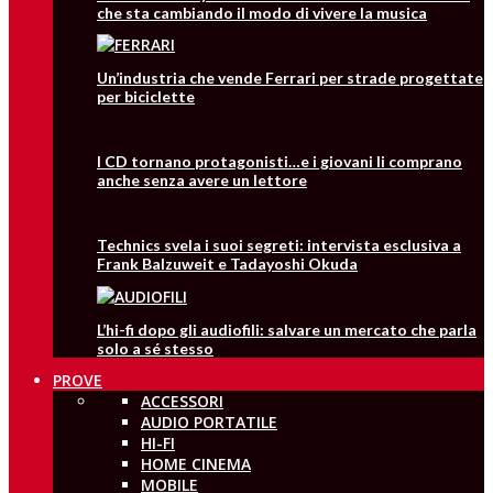
che sta cambiando il modo di vivere la musica
Un’industria che vende Ferrari per strade progettate
per biciclette
I CD tornano protagonisti…e i giovani li comprano
anche senza avere un lettore
Technics svela i suoi segreti: intervista esclusiva a
Frank Balzuweit e Tadayoshi Okuda
L’hi-fi dopo gli audiofili: salvare un mercato che parla
solo a sé stesso
PROVE
ACCESSORI
AUDIO PORTATILE
HI-FI
HOME CINEMA
MOBILE