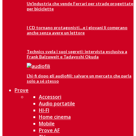
Un’industria che vende Ferrari per strade progettate
per biciclette
I CD tornano protagonisti…e i giovani li comprano
anche senza avere un lettore
Technics svela i suoi segreti: intervista esclusiva a
Frank Balzuweit e Tadayoshi Okuda
L’hi-fi dopo gli audiofili: salvare un mercato che parla
solo a sé stesso
Prove
Accessori
Audio portatile
HI-FI
Home cinema
Mobile
Prove AF