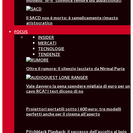
modello “hi-fi” convince sempre più appassionati
Il SACD non è morto: è semplicemente rimasto
aristocratico
FOCUS
INSIDER
MERCATI
TECNOLOGIE
TENDENZE
Oltre il rumore: il silenzio lasciato da Nirmal Purja
Vale davvero la pena spendere migliaia di euro per un
cavo RCA? I test dicono di no
Proiettori portatili sotto i 600 euro: tre modelli
perfetti anche per il cinema all’aperto
Pitchblack Playback: il successo dell’ascolto al buio