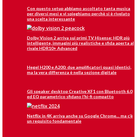
Con questo setup abbiamo ascoltato tanta musica
per diversi mesi e vi spieghiamo perchè si è rivelato
una scelta interessante
Dolby Vision 2 arriva sui primi TV Hisense: HDR più
intelligente, immagini più realistiche e sfida aperta al
rivale HDR10+ Advanced
Hegel H200 e A200: due amplificatori quasi identici,
ma la vera differenza è nella sezione digitale
Gli speaker desktop Creative XF1 con Bluetooth 6.0
ed EQ parametrico sfidano l’hi-fi compatto
Netflix in 4K arriva anche su Google Chrome… ma c’è
un requisito fondamentale