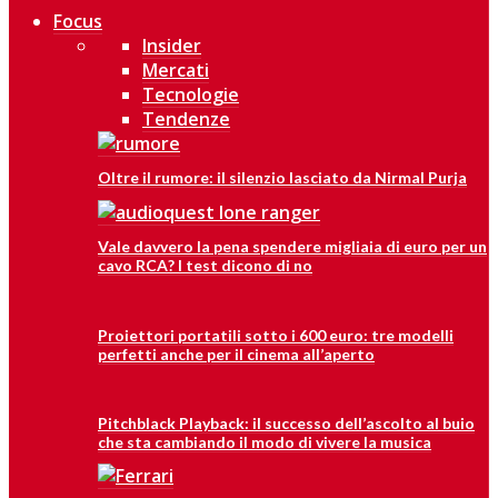
Focus
Insider
Mercati
Tecnologie
Tendenze
Oltre il rumore: il silenzio lasciato da Nirmal Purja
Vale davvero la pena spendere migliaia di euro per un
cavo RCA? I test dicono di no
Proiettori portatili sotto i 600 euro: tre modelli
perfetti anche per il cinema all’aperto
Pitchblack Playback: il successo dell’ascolto al buio
che sta cambiando il modo di vivere la musica