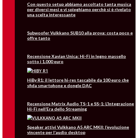
Con questo setup abbiamo ascoltato tanta musica
per diversi mesi e vi spieghiamo perchè si è rivelato
una scelta interessante
Subwoofer Vulkkano SUB10 alla prova: costa poco e
offre tanto
Recensione Xavian Unica: Hi-Fi in legno massello
sotto i 1.000 euro
HiBy R1: il lettore hi‑res tascabile da 100 euro che
sfida smartphone e dongle DAC
Recensione Matrix Audio TS-1 e SS-1: L’Integrazione
Hi-Fi nell’Era dello Streaming
Speaker attivi Vulkkano A5 ARC MKII: l’evoluzione
vincente per l’audio desktop