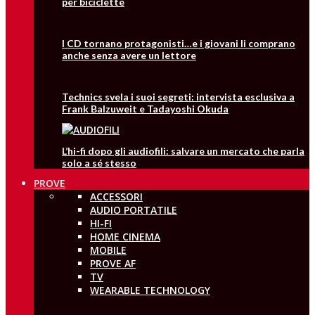
per biciclette
I CD tornano protagonisti…e i giovani li comprano
anche senza avere un lettore
Technics svela i suoi segreti: intervista esclusiva a
Frank Balzuweit e Tadayoshi Okuda
L’hi-fi dopo gli audiofili: salvare un mercato che parla
solo a sé stesso
PROVE
ACCESSORI
AUDIO PORTATILE
HI-FI
HOME CINEMA
MOBILE
PROVE AF
TV
WEARABLE TECHNOLOGY