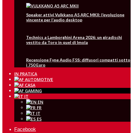
Speaker attivi Vulkkano A5 ARC MKII: l’evoluzione
vincente per l’audio desktop
Technics a Lamborghini Arena 2026: un giradischi
vestito da Toro in quel di Imola
Recensione Fyne Audio F5S: diffusori compatti sotto
i 750 Euro
IN PRATICA
IT
EN
FR
IT
ES
Facebook