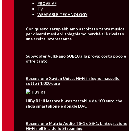
PROVE AF
TV
WEARABLE TECHNOLOGY
Con questo setup abbiamo ascoltato tanta musica
per diversi mesi e vi spieghiamo perchè si è rivelato
una scelta interessante
Subwoofer Vulkkano SUB10 alla prova: costa poco e
offre tanto
Recensione Xavian Unica: Hi-Fi in legno massello
sotto i 1.000 euro
HiBy R1: il lettore hi‑res tascabile da 100 euro che
sfida smartphone e dongle DAC
Recensione Matrix Audio TS-1 e SS-1: L’Integrazione
Hi-Fi nell’Era dello Streaming