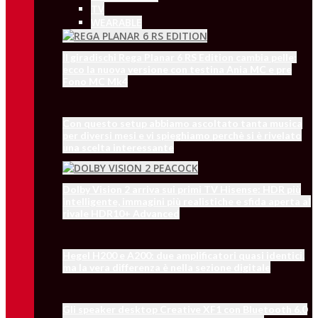
TV
WEARABLE
Il giradischi Rega Planar 6 RS Edition cambia pelle:
ecco la nuova versione con testina Ania MC e pre
Fono MC Mk4
Con questo setup abbiamo ascoltato tanta musica
per diversi mesi e vi spieghiamo perchè si è rivelato
una scelta interessante
Dolby Vision 2 arriva sui primi TV Hisense: HDR più
intelligente, immagini più realistiche e sfida aperta al
rivale HDR10+ Advanced
Hegel H200 e A200: due amplificatori quasi identici,
ma la vera differenza è nella sezione digitale
Gli speaker desktop Creative XF1 con Bluetooth 6.0