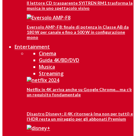
Il lettore CD trasparente SYITREN RM1 trasforma la
musica in uno spettacolo visivo
Eversolo AMP-F8: finale di potenza in Classe AB da
180 W per canale e fino a 500 W in configurazione
mono
Entertainment
Cinema
Guida 4K/BD/DVD
Musica
Streaming
Netflix in 4K arriva anche su Google Chrome… ma c’è
un requisito fondamentale
Disastro Disney+: il 4K ritornerà (ma non per tutti) e
l’HDR resta un miraggio per gli abbonati Premium