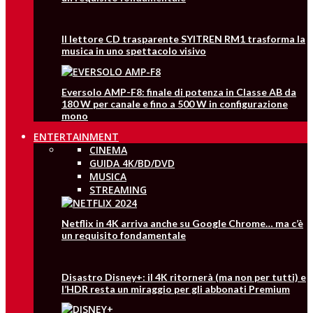
Il lettore CD trasparente SYITREN RM1 trasforma la
musica in uno spettacolo visivo
Eversolo AMP-F8: finale di potenza in Classe AB da
180 W per canale e fino a 500 W in configurazione
mono
ENTERTAINMENT
CINEMA
GUIDA 4K/BD/DVD
MUSICA
STREAMING
Netflix in 4K arriva anche su Google Chrome… ma c’è
un requisito fondamentale
Disastro Disney+: il 4K ritornerà (ma non per tutti) e
l’HDR resta un miraggio per gli abbonati Premium