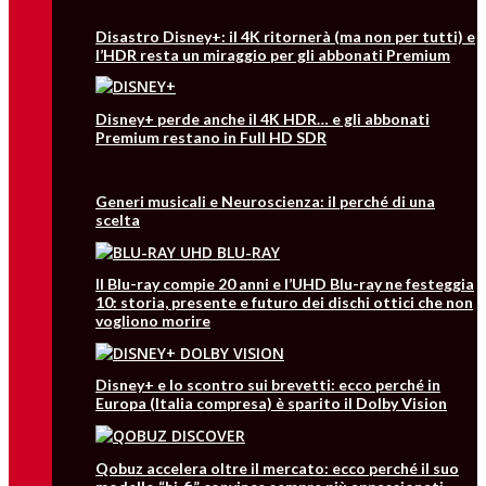
Disastro Disney+: il 4K ritornerà (ma non per tutti) e
l’HDR resta un miraggio per gli abbonati Premium
Disney+ perde anche il 4K HDR… e gli abbonati
Premium restano in Full HD SDR
Generi musicali e Neuroscienza: il perché di una
scelta
Il Blu-ray compie 20 anni e l’UHD Blu-ray ne festeggia
10: storia, presente e futuro dei dischi ottici che non
vogliono morire
Disney+ e lo scontro sui brevetti: ecco perché in
Europa (Italia compresa) è sparito il Dolby Vision
Qobuz accelera oltre il mercato: ecco perché il suo