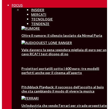
FOCUS
INSIDER
MERCATI
TECNOLOGIE
TENDENZE
Oltre il rumore: il silenzio lasciato da Nirmal Purja
Vale davvero la pena spendere migliaia di euro per un
cavo RCA? I test dicono di no
Proiettori portatili sotto i 600 euro: tre modelli
perfetti anche per il cinema all’aperto
Pitchblack Playback: il successo dell’ascolto al buio
che sta cambiando il modo di vivere la musica
Un’industria che vende Ferrari per strade progettate