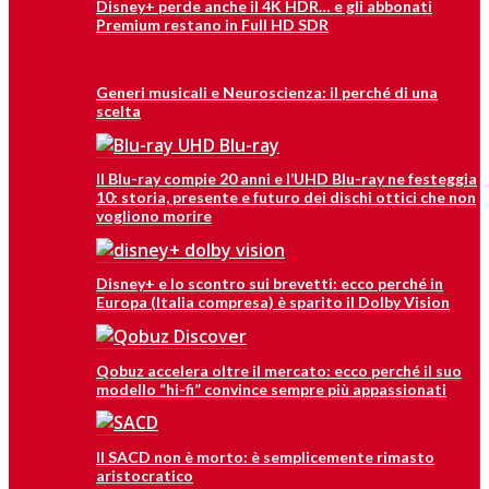
Disney+ perde anche il 4K HDR… e gli abbonati
Premium restano in Full HD SDR
Generi musicali e Neuroscienza: il perché di una
scelta
Il Blu-ray compie 20 anni e l’UHD Blu-ray ne festeggia
10: storia, presente e futuro dei dischi ottici che non
vogliono morire
Disney+ e lo scontro sui brevetti: ecco perché in
Europa (Italia compresa) è sparito il Dolby Vision
Qobuz accelera oltre il mercato: ecco perché il suo
modello “hi-fi” convince sempre più appassionati
Il SACD non è morto: è semplicemente rimasto
aristocratico