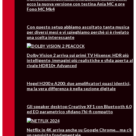
ecco la nuova versione con testina Ania MC e pre
Fono MC Mk4
Con questo setup abbiamo ascoltato tanta musica
per diversi mesi e vi spieghiamo perchè si è rivelato
una scelta interessante
Dolby Vision 2 arriva sui primi TV Hisense: HDR più
intelligente, immagini più realistiche e sfida aperta al
rivale HDR10+ Advanced
Hegel H200 e A200: due amplificatori quasi identici,
ma la vera differenza è nella sezione digitale
Gli speaker desktop Creative XF1 con Bluetooth 6.0
ed EQ parametrico sfidano l’hi-fi compatto
Netflix in 4K arriva anche su Google Chrome… ma c’è
un requisito fondamentale