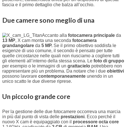
fascia e il primo dettaglio che balza all’occhio.
Due camere sono meglio di una
Accanto alla
fotocamera principale
da
13 MP
, X cam monta una seconda
fotocamera
grandangolare
da
5 MP.
Se il primo obiettivo soddisfa le
esigenze di uso comune, il secondo è pensato per tutte
quelle circostanze nelle quali non riusciamo a cogliere tutti
gli elementi all’interno della stessa scena. Le
foto di gruppo
per esempio o le immagini di un
grattacielo
potrebbero non
rappresentare più un problema. Da notare che i due
obiettivi
possono lavorare
contemporaneamente
unendo in un
unico scatto le due diverse riprese.
Un piccolo grande core
Per la gestione delle due fotocamere occorreva una marcia
in più dal punto di vista delle
prestazioni
. Ecco perché il
nuovo X cam è equipaggiato con il
processore octa core
1.14GHz, coadiuvato da
2 GB
di memoria
RAM
. Una