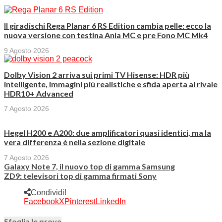
Il giradischi Rega Planar 6 RS Edition cambia pelle: ecco la
nuova versione con testina Ania MC e pre Fono MC Mk4
9 Agosto 2026
Dolby Vision 2 arriva sui primi TV Hisense: HDR più
intelligente, immagini più realistiche e sfida aperta al rivale
HDR10+ Advanced
7 Agosto 2026
Hegel H200 e A200: due amplificatori quasi identici, ma la
vera differenza è nella sezione digitale
7 Agosto 2026
Galaxy Note 7, il nuovo top di gamma Samsung
ZD9: televisori top di gamma firmati Sony
Condividi!
Facebook
X
Pinterest
LinkedIn
Sfoglia le prove