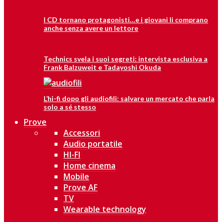
I CD tornano protagonisti…e i giovani li comprano
anche senza avere un lettore
Technics svela i suoi segreti: intervista esclusiva a
Frank Balzuweit e Tadayoshi Okuda
L’hi-fi dopo gli audiofili: salvare un mercato che parla
solo a sé stesso
Prove
Accessori
Audio portatile
HI-FI
Home cinema
Mobile
Prove AF
TV
Wearable technology