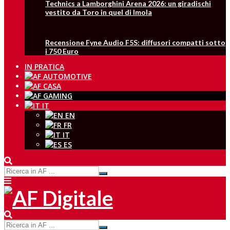
Technics a Lamborghini Arena 2026: un giradischi
vestito da Toro in quel di Imola
Recensione Fyne Audio F5S: diffusori compatti sotto
i 750 Euro
IN PRATICA
IT
EN
FR
IT
ES