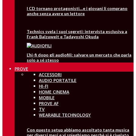
I CD tornano protagonisti…e i giovani li comprano
anche senza avere un lettore
Technics svela i suoi segreti: intervista esclusiva a
Frank Balzuweit e Tadayoshi Okuda
L’hi-fi dopo gli audiofili: salvare un mercato che parla
solo a sé stesso
PROVE
ACCESSORI
AUDIO PORTATILE
HI-FI
HOME CINEMA
MOBILE
PROVE AF
TV
WEARABLE TECHNOLOGY
Con questo setup abbiamo ascoltato tanta musica
per diversi mesi e vi spieghiamo perchè si è rivelato