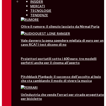
INSIDER
MERCATI
TECNOLOGIE
TENDENZE
Oltre il rumore: il silenzio lasciato da Nirmal Purja
Vale davvero la pena spendere migliaia di euro per un
cavo RCA? I test dicono di no
Proiettori portatili sotto i 600 euro: tre modelli
perfetti anche per il cinema all’aperto
Pitchblack Playback: il successo dell’ascolto al buio
che sta cambiando il modo di vivere la musica
Un’industria che vende Ferrari per strade progettate
per biciclette