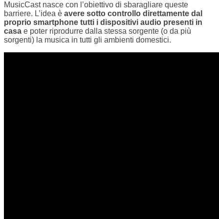
MusicCast nasce con l’obiettivo di sbaragliare queste
barriere. L’idea è
avere sotto controllo direttamente dal
proprio smartphone tutti i dispositivi audio presenti in
casa
e poter riprodurre dalla stessa sorgente (o da più
sorgenti) la musica in tutti gli ambienti domestici.