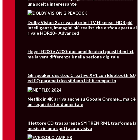
una scelta interessante
Dolby Vision 2 arriva sui primi TV Hisense: HDR più
intelligente, immagini più realistiche e sfida aperta al
rivale HDR10+ Advanced
Hegel H200 e A200: due amplificatori quasi identici,
ma la vera differenza è nella sezione digitale
Gli speaker desktop Creative XF1 con Bluetooth 6.0
ed EQ parametrico sfidano l’hi-fi compatto
Netflix in 4K arriva anche su Google Chrome… ma c’è
un requisito fondamentale
Il lettore CD trasparente SYITREN RM1 trasforma la
musica in uno spettacolo visivo