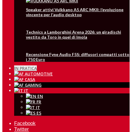
Speaker attivi Vulkkano A5 ARC MKII: l’evoluzione
vincente per l’audio desktop
Technics a Lamborghini Arena 2026: un giradischi
vestito da Toro in quel di Imola
Recensione Fyne Audio F5S: diffusori compatti sotto
i 750 Euro
IN PRATICA
IT
EN
FR
IT
ES
Facebook
Twitter