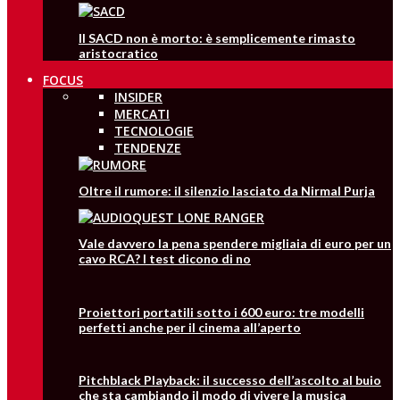
Il SACD non è morto: è semplicemente rimasto
aristocratico
FOCUS
INSIDER
MERCATI
TECNOLOGIE
TENDENZE
Oltre il rumore: il silenzio lasciato da Nirmal Purja
Vale davvero la pena spendere migliaia di euro per un
cavo RCA? I test dicono di no
Proiettori portatili sotto i 600 euro: tre modelli
perfetti anche per il cinema all’aperto
Pitchblack Playback: il successo dell’ascolto al buio
che sta cambiando il modo di vivere la musica