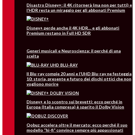
Disastro Disney+: il 4K ritornerà (ma non per tutti) e
l’HDR resta un miraggio per gli abbonati Premium
Disney+ perde anche il 4K HDR… e gli abbonati
Premium restano in Full HD SDR
Generi musicali e Neuroscienza: il perché di una
scelta
Il Blu-ray compie 20 anni e l’UHD Blu-ray ne festeggia
10: storia, presente e futuro dei dischi ottici che non
vogliono morire
Disney+ e lo scontro sui brevetti: ecco perché in
Europa (Italia compresa) è sparito il Dolby Vision
Qobuz accelera oltre il mercato: ecco perché il suo
modello “hi-fi” convince sempre più appassionati