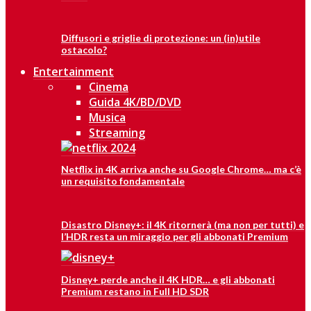
Diffusori e griglie di protezione: un (in)utile
ostacolo?
Entertainment
Cinema
Guida 4K/BD/DVD
Musica
Streaming
Netflix in 4K arriva anche su Google Chrome… ma c’è
un requisito fondamentale
Disastro Disney+: il 4K ritornerà (ma non per tutti) e
l’HDR resta un miraggio per gli abbonati Premium
Disney+ perde anche il 4K HDR… e gli abbonati
Premium restano in Full HD SDR