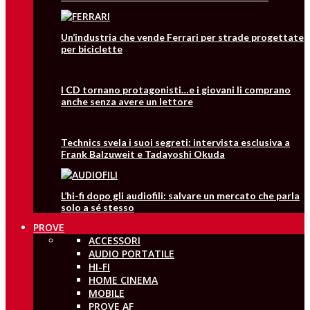
Un’industria che vende Ferrari per strade progettate
per biciclette
I CD tornano protagonisti…e i giovani li comprano
anche senza avere un lettore
Technics svela i suoi segreti: intervista esclusiva a
Frank Balzuweit e Tadayoshi Okuda
L’hi-fi dopo gli audiofili: salvare un mercato che parla
solo a sé stesso
PROVE
ACCESSORI
AUDIO PORTATILE
HI-FI
HOME CINEMA
MOBILE
PROVE AF