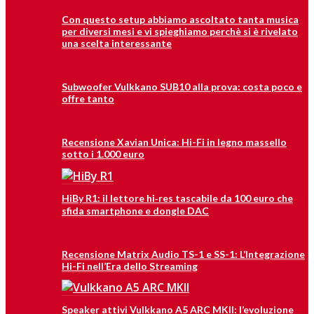
Con questo setup abbiamo ascoltato tanta musica
per diversi mesi e vi spieghiamo perchè si è rivelato
una scelta interessante
Subwoofer Vulkkano SUB10 alla prova: costa poco e
offre tanto
Recensione Xavian Unica: Hi-Fi in legno massello
sotto i 1.000 euro
HiBy R1: il lettore hi‑res tascabile da 100 euro che
sfida smartphone e dongle DAC
Recensione Matrix Audio TS-1 e SS-1: L’Integrazione
Hi-Fi nell’Era dello Streaming
Speaker attivi Vulkkano A5 ARC MKII: l’evoluzione