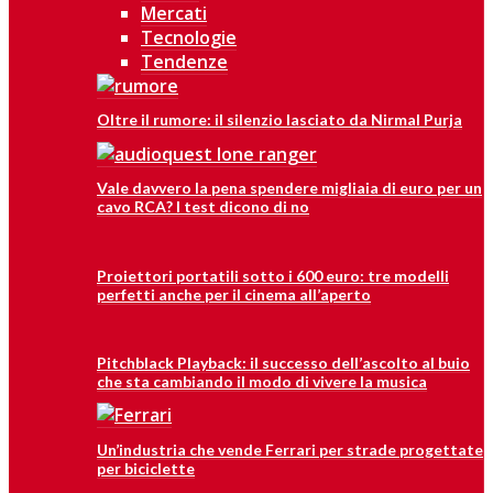
Mercati
Tecnologie
Tendenze
Oltre il rumore: il silenzio lasciato da Nirmal Purja
Vale davvero la pena spendere migliaia di euro per un
cavo RCA? I test dicono di no
Proiettori portatili sotto i 600 euro: tre modelli
perfetti anche per il cinema all’aperto
Pitchblack Playback: il successo dell’ascolto al buio
che sta cambiando il modo di vivere la musica
Un’industria che vende Ferrari per strade progettate
per biciclette