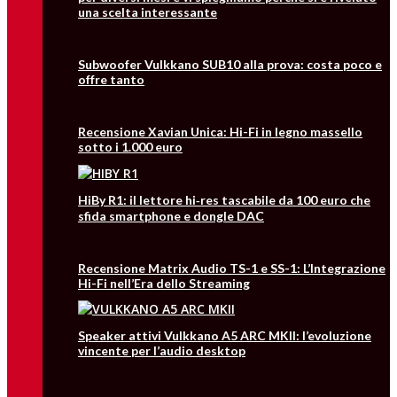
una scelta interessante
Subwoofer Vulkkano SUB10 alla prova: costa poco e
offre tanto
Recensione Xavian Unica: Hi-Fi in legno massello
sotto i 1.000 euro
HiBy R1: il lettore hi‑res tascabile da 100 euro che
sfida smartphone e dongle DAC
Recensione Matrix Audio TS-1 e SS-1: L’Integrazione
Hi-Fi nell’Era dello Streaming
Speaker attivi Vulkkano A5 ARC MKII: l’evoluzione
vincente per l’audio desktop