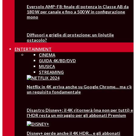
Eversolo AMP-F8: finale di potenza in Classe AB da
180 W per canale e fino a 500 W in configurazione
mono
Diffusori e griglie di protezione: un (in)utile
ostacolo?
ENTERTAINMENT
CINEMA
GUIDA 4K/BD/DVD
MUSICA
STREAMING
Netflix in 4K arriva anche su Google Chrome… ma c’è
un requisito fondamentale
Disastro Disney+: il 4K ritornerà (ma non per tutti) e
l’HDR resta un miraggio per gli abbonati Premium
Disney+ perde anche il 4K HDR… e gli abbonati