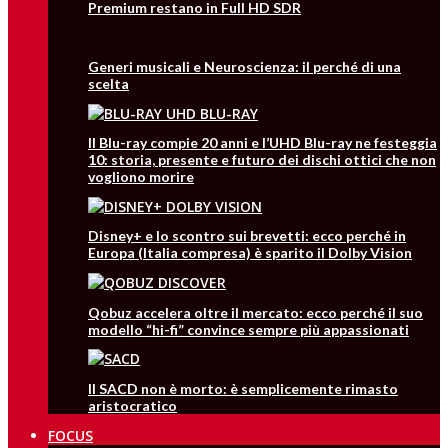
Premium restano in Full HD SDR
Generi musicali e Neuroscienza: il perché di una
scelta
Il Blu-ray compie 20 anni e l’UHD Blu-ray ne festeggia
10: storia, presente e futuro dei dischi ottici che non
vogliono morire
Disney+ e lo scontro sui brevetti: ecco perché in
Europa (Italia compresa) è sparito il Dolby Vision
Qobuz accelera oltre il mercato: ecco perché il suo
modello “hi-fi” convince sempre più appassionati
Il SACD non è morto: è semplicemente rimasto
aristocratico
FOCUS