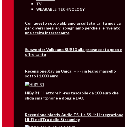
TV
WEARABLE TECHNOLOGY
Con questo setup abbiamo ascoltato tanta musica
per diversi mesi e vi spieghiamo perchè si è rivelato
una scelta interessante
Subwoofer Vulkkano SUB10 alla prova: costa poco e
offre tanto
Recensione Xavian Unica: Hi-Fi in legno massello
sotto i 1.000 euro
HiBy R1: il lettore hi‑res tascabile da 100 euro che
sfida smartphone e dongle DAC
Recensione Matrix Audio TS-1 e SS-1: L’Integrazione
Hi-Fi nell’Era dello Streaming