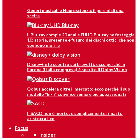
Generi musicali e Neuroscienza: il perché di una
scelta
Il Blu-ray compie 20 anni e l’UHD Blu-ray ne festeggia
10: storia, presente e futuro dei dischi ottici che non
vogliono morire
Disney+ e lo scontro sui brevetti: ecco perché in
Europa (Italia compresa) è sparito il Dolby Vision
Qobuz accelera oltre il mercato: ecco perché il suo
modello “hi-fi” convince sempre più appassionati
Il SACD non è morto: è semplicemente rimasto
aristocratico
Focus
Insider