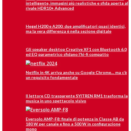
intelligente, immagini più realistiche e sfida aperta al
rivale HDR10+ Advanced
Hegel H200 e A200: due amplificatori quasi identici,
ma la vera differenza è nella sezione digitale
Gli speaker desktop Creative XF1 con Bluetooth 6.0
ed EQ parametrico sfidano l’hi-fi compatto
Netflix in 4K arriva anche su Google Chrome… ma c’è
un requisito fondamentale
Il lettore CD trasparente SYITREN RM1 trasforma la
musica in uno spettacolo visivo
Eversolo AMP-F8: finale di potenza in Classe AB da
180 W per canale e fino a 500 W in configurazione
mono