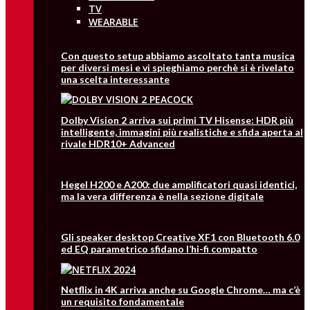
TV
WEARABLE
Con questo setup abbiamo ascoltato tanta musica
per diversi mesi e vi spieghiamo perchè si è rivelato
una scelta interessante
Dolby Vision 2 arriva sui primi TV Hisense: HDR più
intelligente, immagini più realistiche e sfida aperta al
rivale HDR10+ Advanced
Hegel H200 e A200: due amplificatori quasi identici,
ma la vera differenza è nella sezione digitale
Gli speaker desktop Creative XF1 con Bluetooth 6.0
ed EQ parametrico sfidano l’hi-fi compatto
Netflix in 4K arriva anche su Google Chrome… ma c’è
un requisito fondamentale