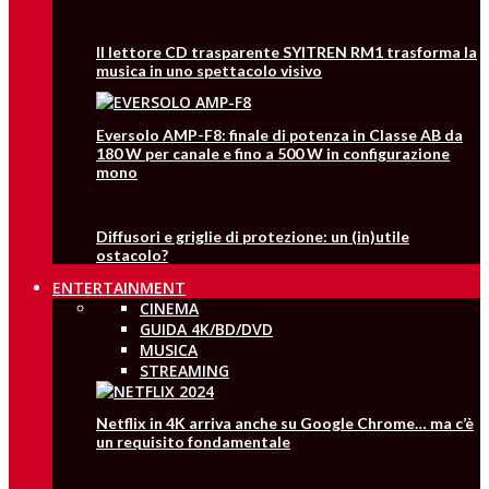
Il lettore CD trasparente SYITREN RM1 trasforma la
musica in uno spettacolo visivo
Eversolo AMP-F8: finale di potenza in Classe AB da
180 W per canale e fino a 500 W in configurazione
mono
Diffusori e griglie di protezione: un (in)utile
ostacolo?
ENTERTAINMENT
CINEMA
GUIDA 4K/BD/DVD
MUSICA
STREAMING
Netflix in 4K arriva anche su Google Chrome… ma c’è
un requisito fondamentale