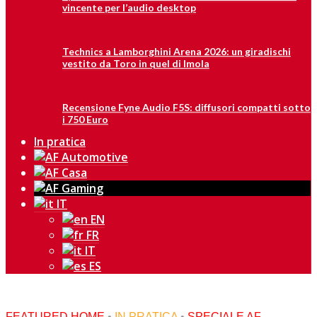
vincente per l’audio desktop
Technics a Lamborghini Arena 2026: un giradischi
vestito da Toro in quel di Imola
Recensione Fyne Audio F5S: diffusori compatti sotto
i 750 Euro
In pratica
IT
EN
FR
IT
ES
FEATURED HOME
•
IN PRATICA
•
SPECIALE AF