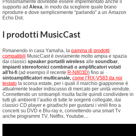
Prossimamente dovrebbe essere implementato anche il
supporto ad
Alexa
, in modo da scegliere quale brano
riprodurre e dove semplicemente “parlando” a un Amazon
Echo Dot.
I prodotti MusicCast
Rimanendo in casa Yamaha, la
gamma di prodotti
compatibili
MusicCast è ovviamente molto ampia e spazia
dai classici
speaker portatili wireless
alle
soundbar
,
impianti stereofonici combinati o amplificatori votati
all’hi-fi
(ad esempio il recente
R-N803D
) fino ai
sintoamplificatori multicanale,
come l’RX-V583 da noi
testato
la scorsa estate, per i quali il marchio giapponese è
attualmente leader indiscusso di mercato per unità vendute.
Connettendo un sintoampli risulta facile quindi condividere in
tutti gli ambienti l’audio di tutte le sorgenti collegate, dai
classici CD player e giradischi per gustarsi i vinili fino a
concerti su DVD e Blu-ray e, connettendo una smart Tv
anche programmi TV, Netflix, Youtube…