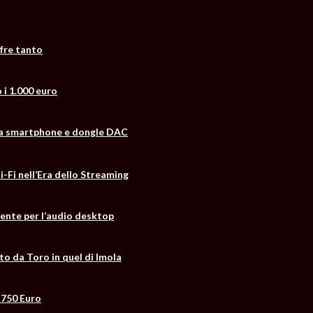
fre tanto
 i 1.000 euro
fida smartphone e dongle DAC
-Fi nell’Era dello Streaming
cente per l’audio desktop
to da Toro in quel di Imola
 750 Euro