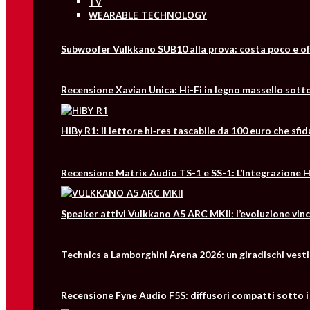
TV
WEARABLE TECHNOLOGY
Subwoofer Vulkkano SUB10 alla prova: costa poco e of
Recensione Xavian Unica: Hi-Fi in legno massello sotto
HiBy R1: il lettore hi‑res tascabile da 100 euro che s
Recensione Matrix Audio TS-1 e SS-1: L’Integrazione Hi
Speaker attivi Vulkkano A5 ARC MKII: l’evoluzione vin
Technics a Lamborghini Arena 2026: un giradischi vesti
Recensione Fyne Audio F5S: diffusori compatti sotto i