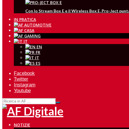
Con lo Stream Box E e il Wireless Box E, Pro-Ject pun
IN PRATICA
IT
EN
FR
IT
ES
Facebook
Twitter
Instagram
Youtube
NOTIZIE