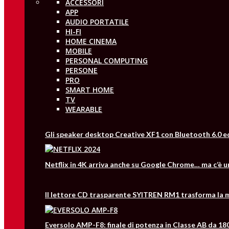
ACCESSORI
APP
AUDIO PORTATILE
HI-FI
HOME CINEMA
MOBILE
PERSONAL COMPUTING
PERSONE
PRO
SMART HOME
TV
WEARABLE
Gli speaker desktop Creative XF1 con Bluetooth 6.0 e
Netflix in 4K arriva anche su Google Chrome… ma c’è 
Il lettore CD trasparente SYITREN RM1 trasforma la m
Eversolo AMP-F8: finale di potenza in Classe AB da 18