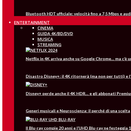
Bluetooth HDT ufficiale: velocità fino a 7,5 Mbps e aud
ENTERTAINMENT
CINEMA
GUIDA 4K/BD/DVD
MUSICA
STREAMING
Netflix in 4K arriva anche su Google Chrome… ma c’è 
Disastro Disney+: il 4K ritornerà (ma non per tutti) e
Disney+ perde anche il 4K HDR… e gli abbonati Premiu
Generi musicali e Neuroscienza: il perché di una scelta
Il Blu-ray compie 20 anni e l’UHD Blu-ray ne festeggia 1