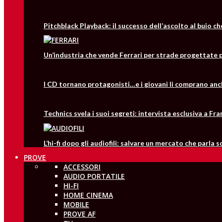
Pitchblack Playback: il successo dell’ascolto al buio c
Un’industria che vende Ferrari per strade progettate p
I CD tornano protagonisti…e i giovani li comprano anc
Technics svela i suoi segreti: intervista esclusiva a 
L’hi-fi dopo gli audiofili: salvare un mercato che parla 
PROVE
ACCESSORI
AUDIO PORTATILE
HI-FI
HOME CINEMA
MOBILE
PROVE AF