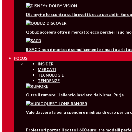
Disney+ e lo scontro sui brevetti: ecco perché in Europ
Qobuz accelera oltre il mercato: ecco perché il suo mo
Il SACD non è morto: è semplicemente rimasto aristo
FOCUS
INSIDER
MERCATI
TECNOLOGIE
TENDENZE
Oltre il rumore: il silenzio lasciato da Nirmal Purja
Vale davvero la pena spendere migliaia di euro per un 
Proiettori portatili sotto i 600 euro: tre modelli perfe