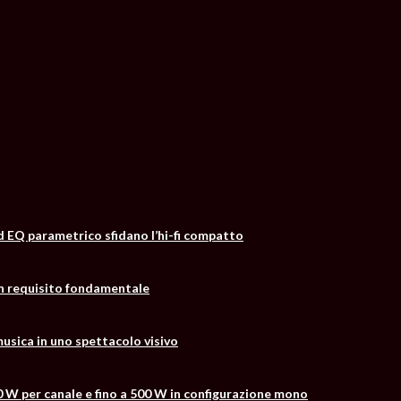
d EQ parametrico sfidano l’hi-fi compatto
un requisito fondamentale
usica in uno spettacolo visivo
0 W per canale e fino a 500 W in configurazione mono