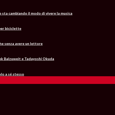
he sta cambiando il modo di vivere la musica
er biciclette
he senza avere un lettore
Frank Balzuweit e Tadayoshi Okuda
solo a sé stesso