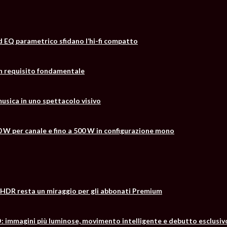
d EQ parametrico sfidano l’hi-fi compatto
un requisito fondamentale
usica in uno spettacolo visivo
0 W per canale e fino a 500 W in configurazione mono
 l’HDR resta un miraggio per gli abbonati Premium
mmagini più luminose, movimento intelligente e debutto esclusiv