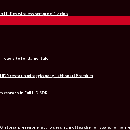
io Hi-Res wireless sempre più vicino
un requisito fondamentale
 l’HDR resta un miraggio per gli abbonati Premium
m restano in Full HD SDR
0: storia, presente e futuro dei dischi ottici che non vogliono morir