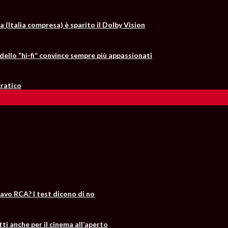
a (Italia compresa) è sparito il Dolby Vision
dello “hi-fi” convince sempre più appassionati
cratico
cavo RCA? I test dicono di no
tti anche per il cinema all’aperto