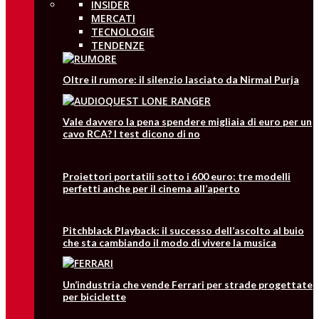
INSIDER
MERCATI
TECNOLOGIE
TENDENZE
Oltre il rumore: il silenzio lasciato da Nirmal Purja
Vale davvero la pena spendere migliaia di euro per un
cavo RCA? I test dicono di no
Proiettori portatili sotto i 600 euro: tre modelli
perfetti anche per il cinema all’aperto
Pitchblack Playback: il successo dell’ascolto al buio
che sta cambiando il modo di vivere la musica
Un’industria che vende Ferrari per strade progettate
per biciclette