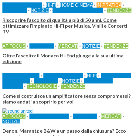
FEATURED HOME
•
HI-FI
•
HOME CINEMA
•
IN PRATICA
•
INCHIESTE
•
NOTIZIE
•
SPECIALE AF DIGITALE
•
TENDENZE
Riscoprire l’ascolto di qualità a più di 50 anni. Come
ottimizzare l’Impianto Hi-Fi per Musica, Vinili e Concerti
TV
AF FOCUS
•
INCHIESTE
•
MERCATI
•
NOTIZIE
•
TENDENZE
Oltre l’ascolto: il Monaco HI-End giunge alla sua ultima
edizione
AF AUTOMOTIVE
•
FEATURED HOME
•
HI-FI
•
I CONSIGLI DI
AF DIGITALE
•
INCHIESTE
•
NOTIZIE
•
SPECIALE AF
DIGITALE
•
TECNOLOGIE
•
TENDENZE
Come si costruisce un amplificatore senza compromessi?
siamo andati a scoprirlo per voi
AF FOCUS
•
FEATURED HOME
•
INCHIESTE
•
MERCATI
•
NOTIZIE
Denon, Marantz e B&W a un passo dalla chiusura? Ecco