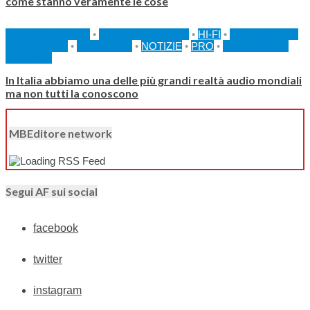
come stanno veramente le cose
AF AUTOMOTIVE
•
FEATURED HOME
•
HI-FI
•
I CONSIGLI DI
AF DIGITALE
•
INCHIESTE
•
NOTIZIE
•
PRO
•
SPECIALE AF
DIGITALE
In Italia abbiamo una delle più grandi realtà audio mondiali
ma non tutti la conoscono
MBEditore network
Segui AF sui social
facebook
twitter
instagram