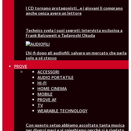
I CD tornano protagonisti…e i giovani li comprano
anche senza avere un lettore
Technics svela i suoi segreti: intervista esclusiva a
Frank Balzuweit e Tadayoshi Okuda
L’hi-fi dopo gli audiofili: salvare un mercato che parla
solo a sé stesso
PROVE
ACCESSORI
AUDIO PORTATILE
HI-FI
HOME CINEMA
MOBILE
PROVE AF
TV
WEARABLE TECHNOLOGY
Con questo setup abbiamo ascoltato tanta musica
per diversi mesi e vi spieghiamo perchè si è rivelato