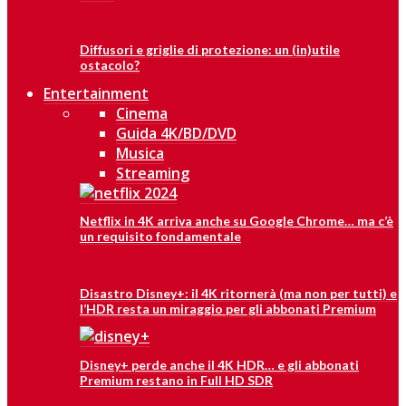
Diffusori e griglie di protezione: un (in)utile
ostacolo?
Entertainment
Cinema
Guida 4K/BD/DVD
Musica
Streaming
Netflix in 4K arriva anche su Google Chrome… ma c’è
un requisito fondamentale
Disastro Disney+: il 4K ritornerà (ma non per tutti) e
l’HDR resta un miraggio per gli abbonati Premium
Disney+ perde anche il 4K HDR… e gli abbonati
Premium restano in Full HD SDR