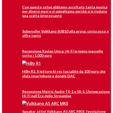
Con questo setup abbiamo ascoltato tanta musica
per diversi mesi e vi spieghiamo perchè si è rivelato
una scelta interessante
Subwoofer Vulkkano SUB10 alla prova: costa poco e
offre tanto
Recensione Xavian Unica: Hi-Fi in legno massello
sotto i 1.000 euro
HiBy R1: il lettore hi‑res tascabile da 100 euro che
sfida smartphone e dongle DAC
Recensione Matrix Audio TS-1 e SS-1: L’Integrazione
Hi-Fi nell’Era dello Streaming
Speaker attivi Vulkkano A5 ARC MKII: l’evoluzione