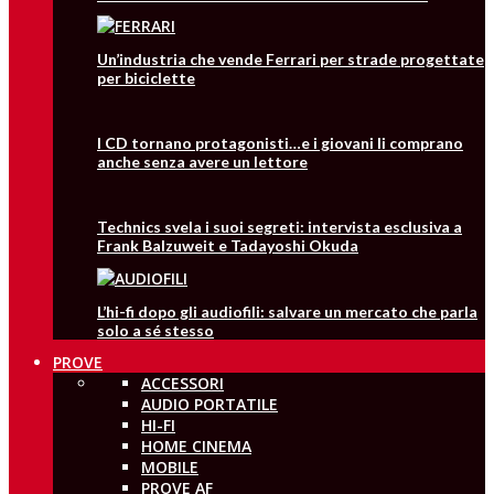
Un’industria che vende Ferrari per strade progettate
per biciclette
I CD tornano protagonisti…e i giovani li comprano
anche senza avere un lettore
Technics svela i suoi segreti: intervista esclusiva a
Frank Balzuweit e Tadayoshi Okuda
L’hi-fi dopo gli audiofili: salvare un mercato che parla
solo a sé stesso
PROVE
ACCESSORI
AUDIO PORTATILE
HI-FI
HOME CINEMA
MOBILE
PROVE AF