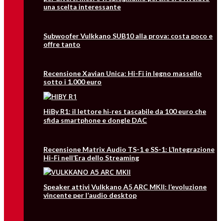
una scelta interessante
Subwoofer Vulkkano SUB10 alla prova: costa poco e
offre tanto
Recensione Xavian Unica: Hi-Fi in legno massello
sotto i 1.000 euro
HiBy R1: il lettore hi‑res tascabile da 100 euro che
sfida smartphone e dongle DAC
Recensione Matrix Audio TS-1 e SS-1: L’Integrazione
Hi-Fi nell’Era dello Streaming
Speaker attivi Vulkkano A5 ARC MKII: l’evoluzione
vincente per l’audio desktop