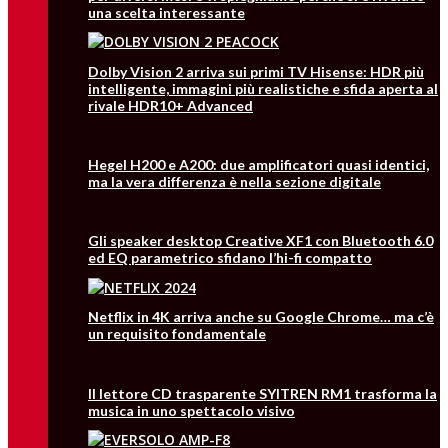
una scelta interessante
Dolby Vision 2 arriva sui primi TV Hisense: HDR più
intelligente, immagini più realistiche e sfida aperta al
rivale HDR10+ Advanced
Hegel H200 e A200: due amplificatori quasi identici,
ma la vera differenza è nella sezione digitale
Gli speaker desktop Creative XF1 con Bluetooth 6.0
ed EQ parametrico sfidano l’hi-fi compatto
Netflix in 4K arriva anche su Google Chrome… ma c’è
un requisito fondamentale
Il lettore CD trasparente SYITREN RM1 trasforma la
musica in uno spettacolo visivo