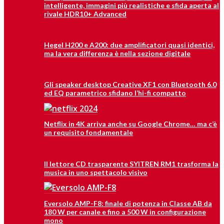
intelligente, immagini più realistiche e sfida aperta al
rivale HDR10+ Advanced
Hegel H200 e A200: due amplificatori quasi identici,
ma la vera differenza è nella sezione digitale
Gli speaker desktop Creative XF1 con Bluetooth 6.0
ed EQ parametrico sfidano l’hi-fi compatto
Netflix in 4K arriva anche su Google Chrome… ma c’è
un requisito fondamentale
Il lettore CD trasparente SYITREN RM1 trasforma la
musica in uno spettacolo visivo
Eversolo AMP-F8: finale di potenza in Classe AB da
180 W per canale e fino a 500 W in configurazione
mono