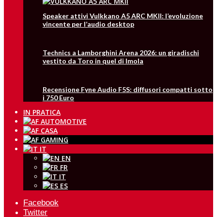
Speaker attivi Vulkkano A5 ARC MKII: l’evoluzione
vincente per l’audio desktop
Technics a Lamborghini Arena 2026: un giradischi
vestito da Toro in quel di Imola
Recensione Fyne Audio F5S: diffusori compatti sotto
i 750 Euro
IN PRATICA
IT
EN
FR
IT
ES
Facebook
Twitter