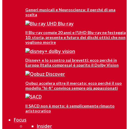
Generi musicali e Neuroscienza: il perché di una
scelta
Il Blu-ray compie 20 anni e l’UHD Blu-ray ne festeggia
10: storia, presente e futuro dei dischi ottici che non
vogliono morire
Disney+ e lo scontro sui brevetti: ecco perché in
Europa (Italia compresa) è sparito il Dolby Vision
Qobuz accelera oltre il mercato: ecco perché il suo
modello “hi-fi” convince sempre più appassionati
Il SACD non è morto: è semplicemente rimasto
aristocratico
Focus
Insider