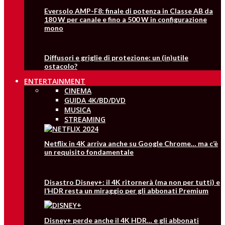
Eversolo AMP-F8: finale di potenza in Classe AB da
180 W per canale e fino a 500 W in configurazione
mono
Diffusori e griglie di protezione: un (in)utile
ostacolo?
ENTERTAINMENT
CINEMA
GUIDA 4K/BD/DVD
MUSICA
STREAMING
Netflix in 4K arriva anche su Google Chrome… ma c’è
un requisito fondamentale
Disastro Disney+: il 4K ritornerà (ma non per tutti) e
l’HDR resta un miraggio per gli abbonati Premium
Disney+ perde anche il 4K HDR… e gli abbonati