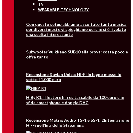
TV
WEARABLE TECHNOLOGY
Con questo setup abbiamo ascoltato tanta musica
per diversi mesi e vi spieghiamo perchè si è rivelato
una scelta interessante
Subwoofer Vulkkano SUB10 alla prova: costa poco e
offre tanto
Recensione Xavian Unica: Hi-Fi in legno massello
sotto i 1.000 euro
HiBy R1: il lettore hi‑res tascabile da 100 euro che
sfida smartphone e dongle DAC
Recensione Matrix Audio TS-1 e SS-1: L’Integrazione
Hi-Fi nell’Era dello Streaming