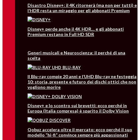
Disastro Disney+: il 4K ritornerà (ma non per tutti) e
l’HDR resta un miraggio per gli abbonati Premium
Disney+ perde anche il 4K HDR… e gli abbonati
Premium restano in Full HD SDR
Generi musicali e Neuroscienza: il perché di una
scelta
Il Blu-ray compie 20 anni e l’UHD Blu-ray ne festeggia
10: storia, presente e futuro dei dischi ottici che non
vogliono morire
Disney+ e lo scontro sui brevetti: ecco perché in
Europa (Italia compresa) è sparito il Dolby Vision
Qobuz accelera oltre il mercato: ecco perché il suo
modello “hi-fi” convince sempre più appassionati