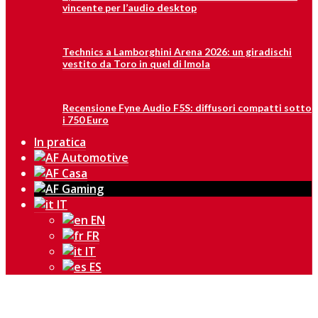
vincente per l’audio desktop
Technics a Lamborghini Arena 2026: un giradischi
vestito da Toro in quel di Imola
Recensione Fyne Audio F5S: diffusori compatti sotto
i 750 Euro
In pratica
IT
EN
FR
IT
ES