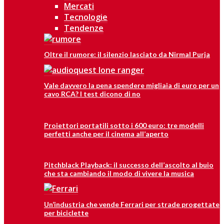
Mercati
Tecnologie
Tendenze
Oltre il rumore: il silenzio lasciato da Nirmal Purja
Vale davvero la pena spendere migliaia di euro per un
cavo RCA? I test dicono di no
Proiettori portatili sotto i 600 euro: tre modelli
perfetti anche per il cinema all’aperto
Pitchblack Playback: il successo dell’ascolto al buio
che sta cambiando il modo di vivere la musica
Un’industria che vende Ferrari per strade progettate
per biciclette