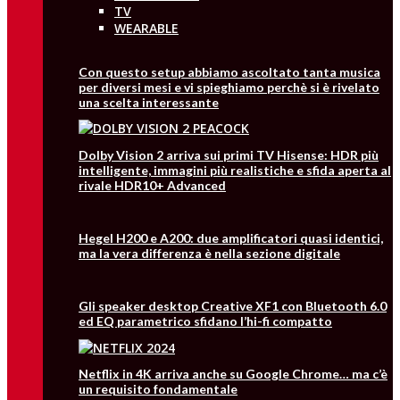
TV
WEARABLE
Con questo setup abbiamo ascoltato tanta musica
per diversi mesi e vi spieghiamo perchè si è rivelato
una scelta interessante
Dolby Vision 2 arriva sui primi TV Hisense: HDR più
intelligente, immagini più realistiche e sfida aperta al
rivale HDR10+ Advanced
Hegel H200 e A200: due amplificatori quasi identici,
ma la vera differenza è nella sezione digitale
Gli speaker desktop Creative XF1 con Bluetooth 6.0
ed EQ parametrico sfidano l’hi-fi compatto
Netflix in 4K arriva anche su Google Chrome… ma c’è
un requisito fondamentale