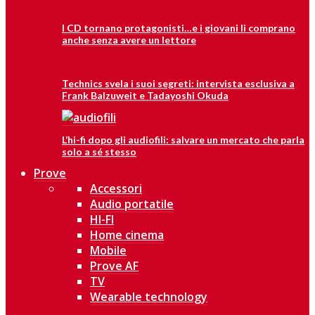
I CD tornano protagonisti…e i giovani li comprano
anche senza avere un lettore
Technics svela i suoi segreti: intervista esclusiva a
Frank Balzuweit e Tadayoshi Okuda
L’hi-fi dopo gli audiofili: salvare un mercato che parla
solo a sé stesso
Prove
Accessori
Audio portatile
HI-FI
Home cinema
Mobile
Prove AF
TV
Wearable technology