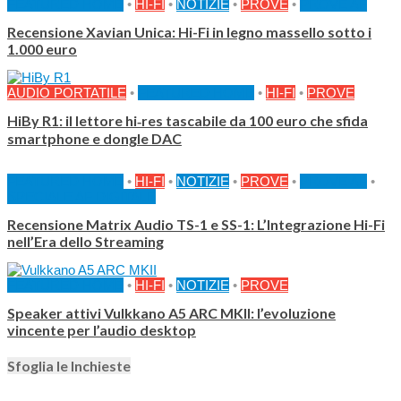
FEATURED HOME
•
HI-FI
•
NOTIZIE
•
PROVE
•
PROVE AF
Recensione Xavian Unica: Hi-Fi in legno massello sotto i
1.000 euro
AUDIO PORTATILE
•
FEATURED HOME
•
HI-FI
•
PROVE
HiBy R1: il lettore hi‑res tascabile da 100 euro che sfida
smartphone e dongle DAC
FEATURED HOME
•
HI-FI
•
NOTIZIE
•
PROVE
•
PROVE AF
•
SPECIALE AF DIGITALE
Recensione Matrix Audio TS-1 e SS-1: L’Integrazione Hi-Fi
nell’Era dello Streaming
FEATURED HOME
•
HI-FI
•
NOTIZIE
•
PROVE
Speaker attivi Vulkkano A5 ARC MKII: l’evoluzione
vincente per l’audio desktop
Sfoglia le Inchieste