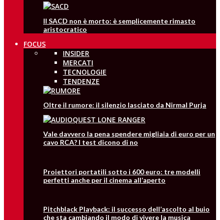
Il SACD non è morto: è semplicemente rimasto
aristocratico
FOCUS
INSIDER
MERCATI
TECNOLOGIE
TENDENZE
Oltre il rumore: il silenzio lasciato da Nirmal Purja
Vale davvero la pena spendere migliaia di euro per un
cavo RCA? I test dicono di no
Proiettori portatili sotto i 600 euro: tre modelli
perfetti anche per il cinema all’aperto
Pitchblack Playback: il successo dell’ascolto al buio
che sta cambiando il modo di vivere la musica