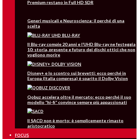
Premium restano in Full HD SDR
Generi musicali e Neuroscienza: il perché di una
scelta
Il Blu-ray compie 20 anni e l’UHD Blu-ray ne festeggia
10: storia, presente e futuro dei dischi ottici che non
vogliono morire
Disney+ e lo scontro sui brevetti: ecco perché in
Europa (Italia compresa) è sparito il Dolby Vision
Qobuz accelera oltre il mercato: ecco perché il suo
modello “hi-fi” convince sempre più appassionati
Il SACD non è morto: è semplicemente rimasto
aristocratico
FOCUS