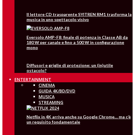
Il lettore CD trasparente SYITREN RM1 trasforma la
musica in uno spettacolo visivo
Eversolo AMP-F8: finale di potenza in Classe AB da
180 W per canale e fino a 500 W in configurazione
mono
Diffusori e griglie di protezione: un (in)utile
ostacolo?
ENTERTAINMENT
CINEMA
GUIDA 4K/BD/DVD
MUSICA
STREAMING
Netflix in 4K arriva anche su Google Chrome… ma c’è
un requisito fondamentale