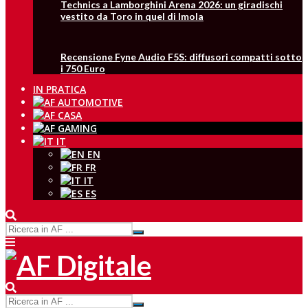
Technics a Lamborghini Arena 2026: un giradischi
vestito da Toro in quel di Imola
Recensione Fyne Audio F5S: diffusori compatti sotto
i 750 Euro
IN PRATICA
IT
EN
FR
IT
ES