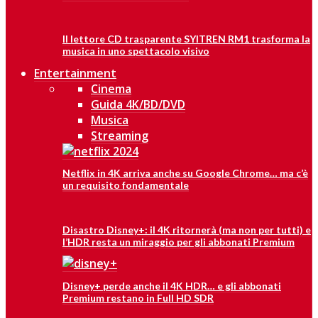
Il lettore CD trasparente SYITREN RM1 trasforma la
musica in uno spettacolo visivo
Entertainment
Cinema
Guida 4K/BD/DVD
Musica
Streaming
Netflix in 4K arriva anche su Google Chrome… ma c’è
un requisito fondamentale
Disastro Disney+: il 4K ritornerà (ma non per tutti) e
l’HDR resta un miraggio per gli abbonati Premium
Disney+ perde anche il 4K HDR… e gli abbonati
Premium restano in Full HD SDR