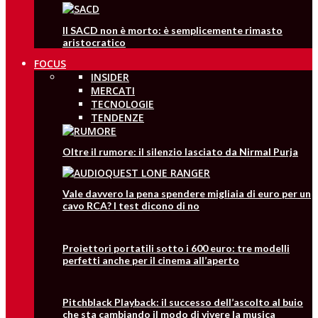
Il SACD non è morto: è semplicemente rimasto
aristocratico
FOCUS
INSIDER
MERCATI
TECNOLOGIE
TENDENZE
Oltre il rumore: il silenzio lasciato da Nirmal Purja
Vale davvero la pena spendere migliaia di euro per un
cavo RCA? I test dicono di no
Proiettori portatili sotto i 600 euro: tre modelli
perfetti anche per il cinema all’aperto
Pitchblack Playback: il successo dell’ascolto al buio
che sta cambiando il modo di vivere la musica