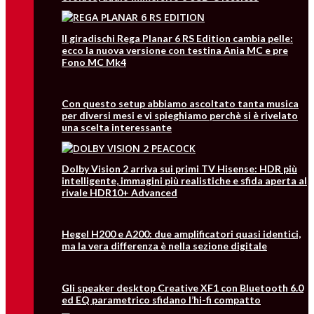
Il giradischi Rega Planar 6 RS Edition cambia pelle:
ecco la nuova versione con testina Ania MC e pre
Fono MC Mk4
Con questo setup abbiamo ascoltato tanta musica
per diversi mesi e vi spieghiamo perchè si è rivelato
una scelta interessante
Dolby Vision 2 arriva sui primi TV Hisense: HDR più
intelligente, immagini più realistiche e sfida aperta al
rivale HDR10+ Advanced
Hegel H200 e A200: due amplificatori quasi identici,
ma la vera differenza è nella sezione digitale
Gli speaker desktop Creative XF1 con Bluetooth 6.0
ed EQ parametrico sfidano l’hi-fi compatto