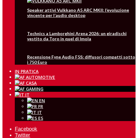
Speaker attivi Vulkkano A5 ARC MKII: l’evoluzione
vincente per l’audio desktop
Technics a Lamborghini Arena 2026: un giradischi
vestito da Toro in quel di Imola
Recensione Fyne Audio F5S: diffusori compatti sotto
i 750 Euro
IN PRATICA
IT
EN
FR
IT
ES
Facebook
Twitter