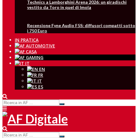
Technics a Lamborghini Arena 2026: un giradischi
vestito da Toro in quel di Imola
Recensione Fyne Audio F5S: diffusori compatti sotto
i 750 Euro
IN PRATICA
IT
EN
FR
IT
ES