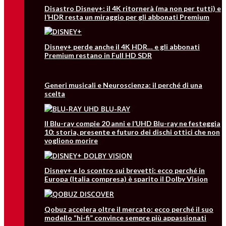
Disastro Disney+: il 4K ritornerà (ma non per tutti) e
l’HDR resta un miraggio per gli abbonati Premium
Disney+ perde anche il 4K HDR… e gli abbonati
Premium restano in Full HD SDR
Generi musicali e Neuroscienza: il perché di una
scelta
Il Blu-ray compie 20 anni e l’UHD Blu-ray ne festeggia
10: storia, presente e futuro dei dischi ottici che non
vogliono morire
Disney+ e lo scontro sui brevetti: ecco perché in
Europa (Italia compresa) è sparito il Dolby Vision
Qobuz accelera oltre il mercato: ecco perché il suo
modello “hi-fi” convince sempre più appassionati