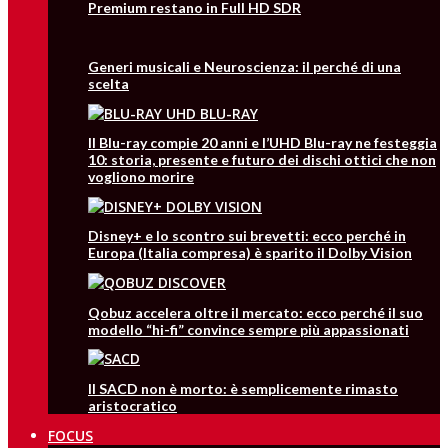
Premium restano in Full HD SDR
Generi musicali e Neuroscienza: il perché di una
scelta
Il Blu-ray compie 20 anni e l’UHD Blu-ray ne festeggia
10: storia, presente e futuro dei dischi ottici che non
vogliono morire
Disney+ e lo scontro sui brevetti: ecco perché in
Europa (Italia compresa) è sparito il Dolby Vision
Qobuz accelera oltre il mercato: ecco perché il suo
modello “hi-fi” convince sempre più appassionati
Il SACD non è morto: è semplicemente rimasto
aristocratico
FOCUS