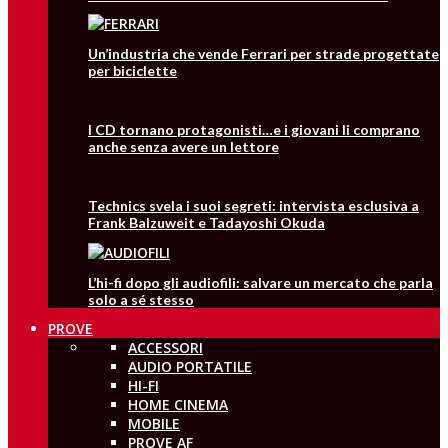
Un’industria che vende Ferrari per strade progettate
per biciclette
I CD tornano protagonisti…e i giovani li comprano
anche senza avere un lettore
Technics svela i suoi segreti: intervista esclusiva a
Frank Balzuweit e Tadayoshi Okuda
L’hi-fi dopo gli audiofili: salvare un mercato che parla
solo a sé stesso
PROVE
ACCESSORI
AUDIO PORTATILE
HI-FI
HOME CINEMA
MOBILE
PROVE AF