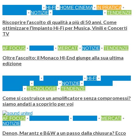
FEATURED HOME
•
HI-FI
•
HOME CINEMA
•
IN PRATICA
•
INCHIESTE
•
NOTIZIE
•
SPECIALE AF DIGITALE
•
TENDENZE
Riscoprire l’ascolto di qualità a più di 50 anni. Come
ottimizzare l’Impianto Hi-Fi per Musica, Vinili e Concerti
TV
AF FOCUS
•
INCHIESTE
•
MERCATI
•
NOTIZIE
•
TENDENZE
Oltre l’ascolto: il Monaco HI-End giunge alla sua ultima
edizione
AF AUTOMOTIVE
•
FEATURED HOME
•
HI-FI
•
I CONSIGLI DI
AF DIGITALE
•
INCHIESTE
•
NOTIZIE
•
SPECIALE AF
DIGITALE
•
TECNOLOGIE
•
TENDENZE
Come si costruisce un amplificatore senza compromessi?
siamo andati a scoprirlo per voi
AF FOCUS
•
FEATURED HOME
•
INCHIESTE
•
MERCATI
•
NOTIZIE
Denon, Marantz e B&W a un passo dalla chiusura? Ecco