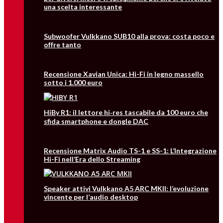
una scelta interessante
Subwoofer Vulkkano SUB10 alla prova: costa poco e
offre tanto
Recensione Xavian Unica: Hi-Fi in legno massello
sotto i 1.000 euro
HiBy R1: il lettore hi‑res tascabile da 100 euro che
sfida smartphone e dongle DAC
Recensione Matrix Audio TS-1 e SS-1: L’Integrazione
Hi-Fi nell’Era dello Streaming
Speaker attivi Vulkkano A5 ARC MKII: l’evoluzione
vincente per l’audio desktop