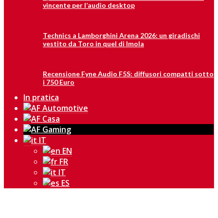
vincente per l’audio desktop
Technics a Lamborghini Arena 2026: un giradischi
vestito da Toro in quel di Imola
Recensione Fyne Audio F5S: diffusori compatti sotto
i 750 Euro
In pratica
IT
EN
FR
IT
ES