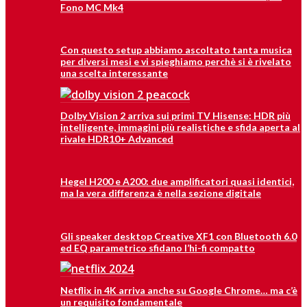
Fono MC Mk4
Con questo setup abbiamo ascoltato tanta musica
per diversi mesi e vi spieghiamo perchè si è rivelato
una scelta interessante
Dolby Vision 2 arriva sui primi TV Hisense: HDR più
intelligente, immagini più realistiche e sfida aperta al
rivale HDR10+ Advanced
Hegel H200 e A200: due amplificatori quasi identici,
ma la vera differenza è nella sezione digitale
Gli speaker desktop Creative XF1 con Bluetooth 6.0
ed EQ parametrico sfidano l’hi-fi compatto
Netflix in 4K arriva anche su Google Chrome… ma c’è
un requisito fondamentale