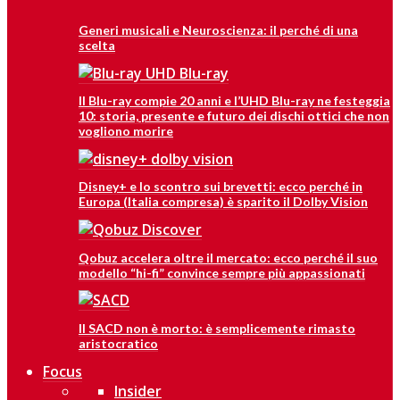
Generi musicali e Neuroscienza: il perché di una
scelta
Il Blu-ray compie 20 anni e l’UHD Blu-ray ne festeggia
10: storia, presente e futuro dei dischi ottici che non
vogliono morire
Disney+ e lo scontro sui brevetti: ecco perché in
Europa (Italia compresa) è sparito il Dolby Vision
Qobuz accelera oltre il mercato: ecco perché il suo
modello “hi-fi” convince sempre più appassionati
Il SACD non è morto: è semplicemente rimasto
aristocratico
Focus
Insider