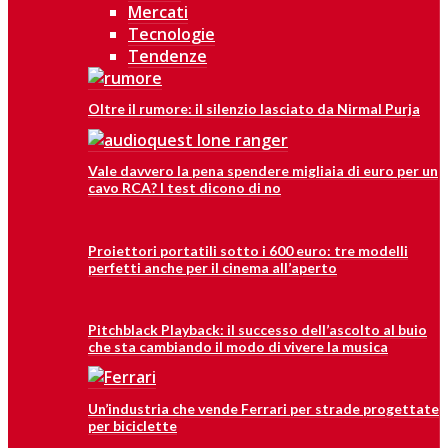
Mercati
Tecnologie
Tendenze
Oltre il rumore: il silenzio lasciato da Nirmal Purja
Vale davvero la pena spendere migliaia di euro per un
cavo RCA? I test dicono di no
Proiettori portatili sotto i 600 euro: tre modelli
perfetti anche per il cinema all’aperto
Pitchblack Playback: il successo dell’ascolto al buio
che sta cambiando il modo di vivere la musica
Un’industria che vende Ferrari per strade progettate
per biciclette