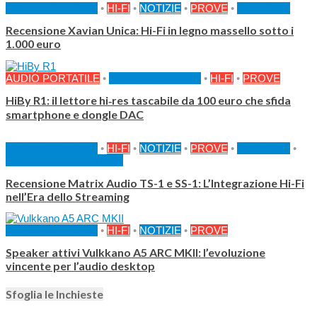
FEATURED HOME
•
HI-FI
•
NOTIZIE
•
PROVE
•
PROVE AF
Recensione Xavian Unica: Hi-Fi in legno massello sotto i
1.000 euro
AUDIO PORTATILE
•
FEATURED HOME
•
HI-FI
•
PROVE
HiBy R1: il lettore hi‑res tascabile da 100 euro che sfida
smartphone e dongle DAC
FEATURED HOME
•
HI-FI
•
NOTIZIE
•
PROVE
•
PROVE AF
•
SPECIALE AF DIGITALE
Recensione Matrix Audio TS-1 e SS-1: L’Integrazione Hi-Fi
nell’Era dello Streaming
FEATURED HOME
•
HI-FI
•
NOTIZIE
•
PROVE
Speaker attivi Vulkkano A5 ARC MKII: l’evoluzione
vincente per l’audio desktop
Sfoglia le Inchieste