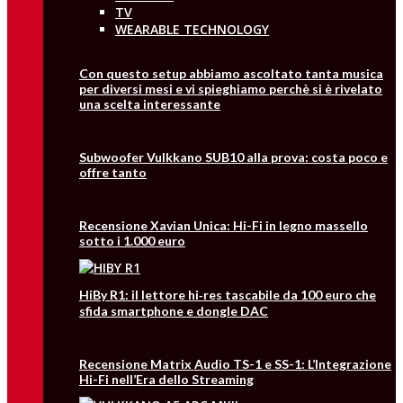
TV
WEARABLE TECHNOLOGY
Con questo setup abbiamo ascoltato tanta musica
per diversi mesi e vi spieghiamo perchè si è rivelato
una scelta interessante
Subwoofer Vulkkano SUB10 alla prova: costa poco e
offre tanto
Recensione Xavian Unica: Hi-Fi in legno massello
sotto i 1.000 euro
HiBy R1: il lettore hi‑res tascabile da 100 euro che
sfida smartphone e dongle DAC
Recensione Matrix Audio TS-1 e SS-1: L’Integrazione
Hi-Fi nell’Era dello Streaming