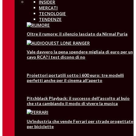
INSIDER
MERCATI
TECNOLOGIE
TENDENZE
Oltre il rumore: il silenzio lasciato da Nirmal Purja
Vale davvero la pena spendere migliaia di euro per un
cavo RCA? I test dicono di no
Proiettori portatili sotto i 600 euro: tre modelli
perfetti anche per il cinema all’aperto
Pitchblack Playback: il successo dell’ascolto al buio
che sta cambiando il modo di vivere la musica
Un’industria che vende Ferrari per strade progettate
per biciclette