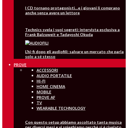
I CD tornano protagonisti…e i giovani li comprano
anche senza avere un lettore
Technics svela i suoi segreti: intervista esclusiva a
Frank Balzuweit e Tadayoshi Okuda
L’hi-fi dopo gli audiofili: salvare un mercato che parla
solo a sé stesso
PROVE
ACCESSORI
AUDIO PORTATILE
HI-FI
HOME CINEMA
MOBILE
PROVE AF
TV
WEARABLE TECHNOLOGY
Con questo setup abbiamo ascoltato tanta musica
per diversi mesi e vi spieghiamo perchè si è rivelato