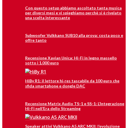
Con questo setup abbiamo ascoltato tanta musica
per diversi mesi e vi spieghiamo perchè si è rivelato
una scelta interessante
Subwoofer Vulkkano SUB10 alla prova: costa poco e
offre tanto
Recensione Xavian Unica: Hi-Fi in legno massello
sotto i 1.000 euro
HiBy R1: il lettore hi‑res tascabile da 100 euro che
sfida smartphone e dongle DAC
Recensione Matrix Audio TS-1 e SS-1: L’Integrazione
Hi-Fi nell’Era dello Streaming
Speaker attivi Vulkkano A5 ARC MKII: l’evoluzione