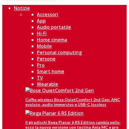
Notizie
Accessori
App
Audio portatile
Hi-Fi
Home cinema
Mobile
Personal computing
Persone
Pro
Smart home
TV
Wearable
Cuffie wireless Bose QuietComfort 2nd Gen: ANC
evoluto, audio immersivo e USB-C lossless
Il giradischi Rega Planar 6 RS Edition cambia pelle:
ecco la nuova versione con testina Ania MC e pre