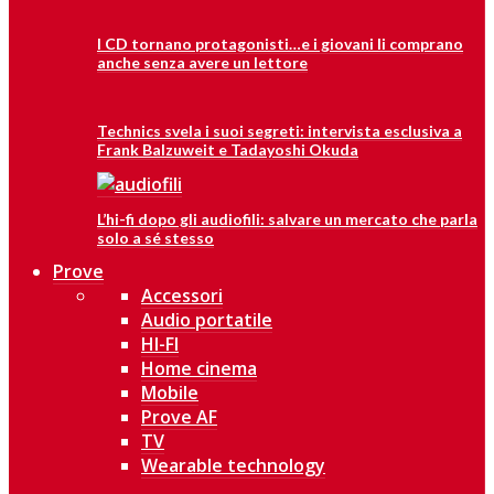
I CD tornano protagonisti…e i giovani li comprano
anche senza avere un lettore
Technics svela i suoi segreti: intervista esclusiva a
Frank Balzuweit e Tadayoshi Okuda
L’hi-fi dopo gli audiofili: salvare un mercato che parla
solo a sé stesso
Prove
Accessori
Audio portatile
HI-FI
Home cinema
Mobile
Prove AF
TV
Wearable technology