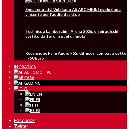
Speaker attivi Vulkkano A5 ARC MKII: l’evoluzione
vincente per l’audio desktop
Technics a Lamborghini Arena 2026: un giradischi
vestito da Toro in quel di Imola
Recensione Fyne Audio F5S: diffusori compatti sotto
i 750 Euro
IN PRATICA
IT
EN
FR
IT
ES
Facebook
Twitter