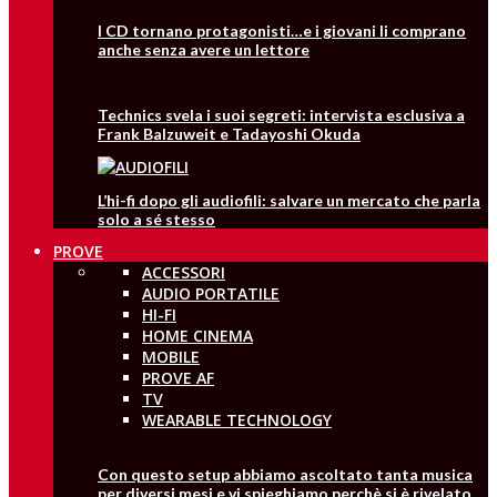
I CD tornano protagonisti…e i giovani li comprano
anche senza avere un lettore
Technics svela i suoi segreti: intervista esclusiva a
Frank Balzuweit e Tadayoshi Okuda
L’hi-fi dopo gli audiofili: salvare un mercato che parla
solo a sé stesso
PROVE
ACCESSORI
AUDIO PORTATILE
HI-FI
HOME CINEMA
MOBILE
PROVE AF
TV
WEARABLE TECHNOLOGY
Con questo setup abbiamo ascoltato tanta musica
per diversi mesi e vi spieghiamo perchè si è rivelato