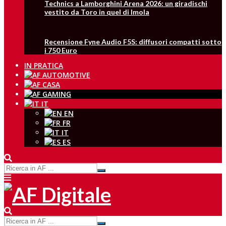
Technics a Lamborghini Arena 2026: un giradischi
vestito da Toro in quel di Imola
Recensione Fyne Audio F5S: diffusori compatti sotto
i 750 Euro
IN PRATICA
IT
EN
FR
IT
ES