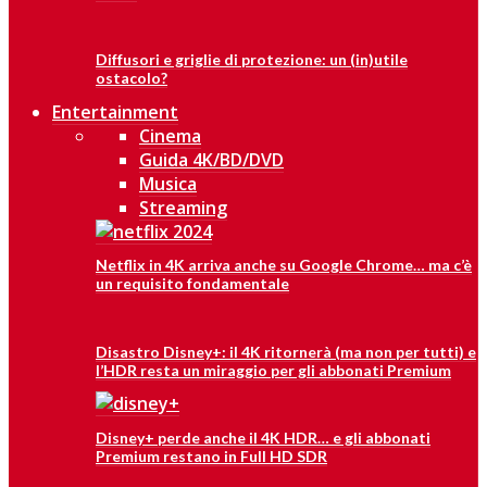
Diffusori e griglie di protezione: un (in)utile
ostacolo?
Entertainment
Cinema
Guida 4K/BD/DVD
Musica
Streaming
Netflix in 4K arriva anche su Google Chrome… ma c’è
un requisito fondamentale
Disastro Disney+: il 4K ritornerà (ma non per tutti) e
l’HDR resta un miraggio per gli abbonati Premium
Disney+ perde anche il 4K HDR… e gli abbonati
Premium restano in Full HD SDR