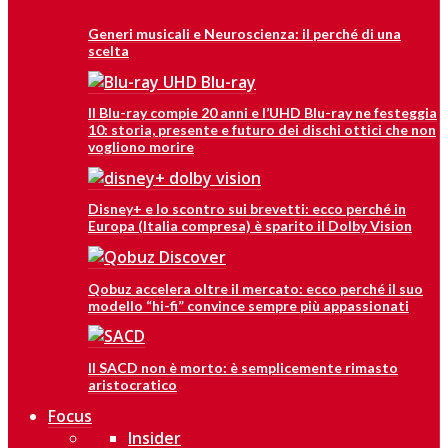
Generi musicali e Neuroscienza: il perché di una
scelta
Il Blu-ray compie 20 anni e l’UHD Blu-ray ne festeggia
10: storia, presente e futuro dei dischi ottici che non
vogliono morire
Disney+ e lo scontro sui brevetti: ecco perché in
Europa (Italia compresa) è sparito il Dolby Vision
Qobuz accelera oltre il mercato: ecco perché il suo
modello “hi-fi” convince sempre più appassionati
Il SACD non è morto: è semplicemente rimasto
aristocratico
Focus
Insider