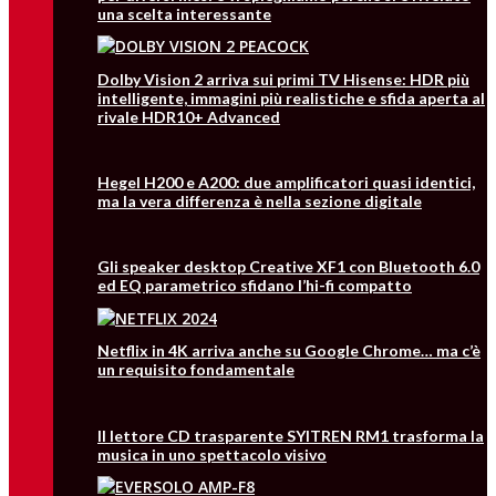
una scelta interessante
Dolby Vision 2 arriva sui primi TV Hisense: HDR più
intelligente, immagini più realistiche e sfida aperta al
rivale HDR10+ Advanced
Hegel H200 e A200: due amplificatori quasi identici,
ma la vera differenza è nella sezione digitale
Gli speaker desktop Creative XF1 con Bluetooth 6.0
ed EQ parametrico sfidano l’hi-fi compatto
Netflix in 4K arriva anche su Google Chrome… ma c’è
un requisito fondamentale
Il lettore CD trasparente SYITREN RM1 trasforma la
musica in uno spettacolo visivo