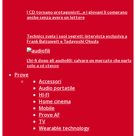
I CD tornano protagonisti…e i giovani li comprano
anche senza avere un lettore
Technics svela i suoi segreti: intervista esclusiva a
Frank Balzuweit e Tadayoshi Okuda
L’hi-fi dopo gli audiofili: salvare un mercato che parla
solo a sé stesso
Prove
Accessori
Audio portatile
HI-FI
Home cinema
Mobile
Prove AF
TV
Wearable technology