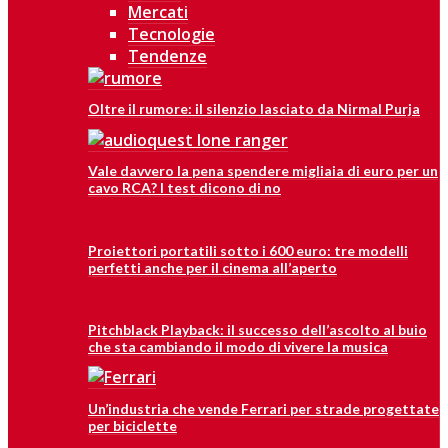
Mercati
Tecnologie
Tendenze
Oltre il rumore: il silenzio lasciato da Nirmal Purja
Vale davvero la pena spendere migliaia di euro per un
cavo RCA? I test dicono di no
Proiettori portatili sotto i 600 euro: tre modelli
perfetti anche per il cinema all’aperto
Pitchblack Playback: il successo dell’ascolto al buio
che sta cambiando il modo di vivere la musica
Un’industria che vende Ferrari per strade progettate
per biciclette