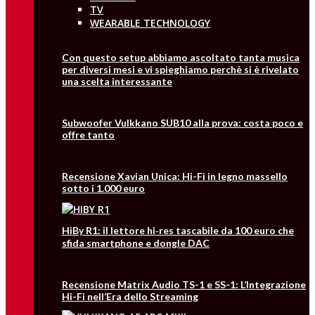
TV
WEARABLE TECHNOLOGY
Con questo setup abbiamo ascoltato tanta musica
per diversi mesi e vi spieghiamo perchè si è rivelato
una scelta interessante
Subwoofer Vulkkano SUB10 alla prova: costa poco e
offre tanto
Recensione Xavian Unica: Hi-Fi in legno massello
sotto i 1.000 euro
HiBy R1: il lettore hi‑res tascabile da 100 euro che
sfida smartphone e dongle DAC
Recensione Matrix Audio TS-1 e SS-1: L’Integrazione
Hi-Fi nell’Era dello Streaming