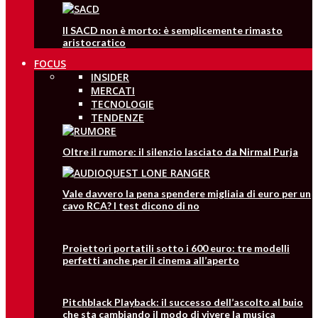
Il SACD non è morto: è semplicemente rimasto
aristocratico
FOCUS
INSIDER
MERCATI
TECNOLOGIE
TENDENZE
Oltre il rumore: il silenzio lasciato da Nirmal Purja
Vale davvero la pena spendere migliaia di euro per un
cavo RCA? I test dicono di no
Proiettori portatili sotto i 600 euro: tre modelli
perfetti anche per il cinema all’aperto
Pitchblack Playback: il successo dell’ascolto al buio
che sta cambiando il modo di vivere la musica