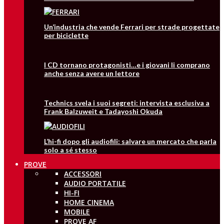
Un’industria che vende Ferrari per strade progettate
per biciclette
I CD tornano protagonisti…e i giovani li comprano
anche senza avere un lettore
Technics svela i suoi segreti: intervista esclusiva a
Frank Balzuweit e Tadayoshi Okuda
L’hi-fi dopo gli audiofili: salvare un mercato che parla
solo a sé stesso
PROVE
ACCESSORI
AUDIO PORTATILE
HI-FI
HOME CINEMA
MOBILE
PROVE AF