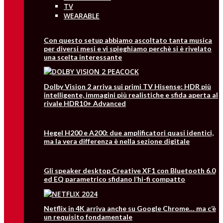
TV
WEARABLE
Con questo setup abbiamo ascoltato tanta musica
per diversi mesi e vi spieghiamo perchè si è rivelato
una scelta interessante
Dolby Vision 2 arriva sui primi TV Hisense: HDR più
intelligente, immagini più realistiche e sfida aperta al
rivale HDR10+ Advanced
Hegel H200 e A200: due amplificatori quasi identici,
ma la vera differenza è nella sezione digitale
Gli speaker desktop Creative XF1 con Bluetooth 6.0
ed EQ parametrico sfidano l’hi-fi compatto
Netflix in 4K arriva anche su Google Chrome… ma c’è
un requisito fondamentale