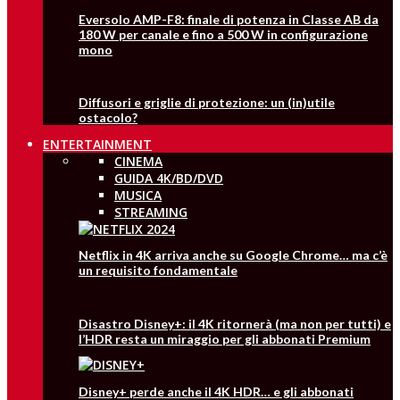
Eversolo AMP-F8: finale di potenza in Classe AB da
180 W per canale e fino a 500 W in configurazione
mono
Diffusori e griglie di protezione: un (in)utile
ostacolo?
ENTERTAINMENT
CINEMA
GUIDA 4K/BD/DVD
MUSICA
STREAMING
Netflix in 4K arriva anche su Google Chrome… ma c’è
un requisito fondamentale
Disastro Disney+: il 4K ritornerà (ma non per tutti) e
l’HDR resta un miraggio per gli abbonati Premium
Disney+ perde anche il 4K HDR… e gli abbonati