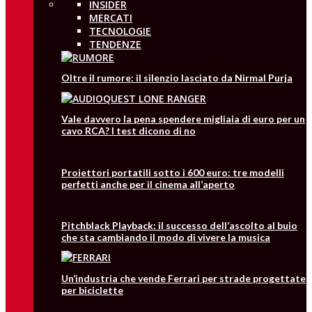
INSIDER
MERCATI
TECNOLOGIE
TENDENZE
Oltre il rumore: il silenzio lasciato da Nirmal Purja
Vale davvero la pena spendere migliaia di euro per un
cavo RCA? I test dicono di no
Proiettori portatili sotto i 600 euro: tre modelli
perfetti anche per il cinema all’aperto
Pitchblack Playback: il successo dell’ascolto al buio
che sta cambiando il modo di vivere la musica
Un’industria che vende Ferrari per strade progettate
per biciclette