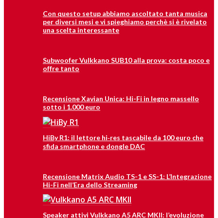
Con questo setup abbiamo ascoltato tanta musica
per diversi mesi e vi spieghiamo perchè si è rivelato
una scelta interessante
Subwoofer Vulkkano SUB10 alla prova: costa poco e
offre tanto
Recensione Xavian Unica: Hi-Fi in legno massello
sotto i 1.000 euro
HiBy R1: il lettore hi‑res tascabile da 100 euro che
sfida smartphone e dongle DAC
Recensione Matrix Audio TS-1 e SS-1: L’Integrazione
Hi-Fi nell’Era dello Streaming
Speaker attivi Vulkkano A5 ARC MKII: l’evoluzione