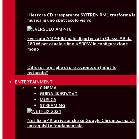
Il lettore CD trasparente SYITREN RM1 trasforma la
musica in uno spettacolo visivo
Eversolo AMP-F8: finale di potenza in Classe AB da
180 W per canale e fino a 500 W in configurazione
mono
Diffusori e griglie di protezione: un (in)utile
ostacolo?
ENTERTAINMENT
CINEMA
GUIDA 4K/BD/DVD
MUSICA
STREAMING
Netflix in 4K arriva anche su Google Chrome… ma c’è
un requisito fondamentale