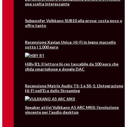
una scelta interessante
Subwoofer Vulkkano SUB10 alla prova: costa poco e
offre tanto
Recensione Xavian Unica: Hi-Fi in legno massello
sotto i 1.000 euro
HiBy R1: il lettore hi‑res tascabile da 100 euro che
sfida smartphone e dongle DAC
Recensione Matrix Audio TS-1 e SS-1: L’Integrazione
Hi-Fi nell’Era dello Streaming
Speaker attivi Vulkkano A5 ARC MKII: l’evoluzione
vincente per l’audio desktop