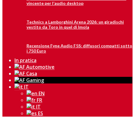
vincente per l’audio desktop
Technics a Lamborghini Arena 2026: un giradischi
vestito da Toro in quel di Imola
Recensione Fyne Audio F5S: diffusori compatti sotto
i 750 Euro
In pratica
IT
EN
FR
IT
ES