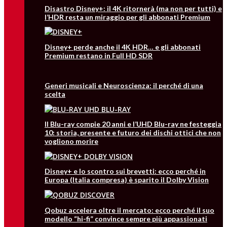
Disastro Disney+: il 4K ritornerà (ma non per tutti) e
l’HDR resta un miraggio per gli abbonati Premium
Disney+ perde anche il 4K HDR… e gli abbonati
Premium restano in Full HD SDR
Generi musicali e Neuroscienza: il perché di una
scelta
Il Blu-ray compie 20 anni e l’UHD Blu-ray ne festeggia
10: storia, presente e futuro dei dischi ottici che non
vogliono morire
Disney+ e lo scontro sui brevetti: ecco perché in
Europa (Italia compresa) è sparito il Dolby Vision
Qobuz accelera oltre il mercato: ecco perché il suo
modello “hi-fi” convince sempre più appassionati