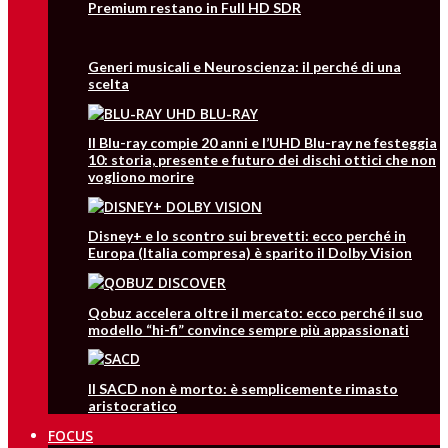
Premium restano in Full HD SDR
Generi musicali e Neuroscienza: il perché di una
scelta
Il Blu-ray compie 20 anni e l’UHD Blu-ray ne festeggia
10: storia, presente e futuro dei dischi ottici che non
vogliono morire
Disney+ e lo scontro sui brevetti: ecco perché in
Europa (Italia compresa) è sparito il Dolby Vision
Qobuz accelera oltre il mercato: ecco perché il suo
modello “hi-fi” convince sempre più appassionati
Il SACD non è morto: è semplicemente rimasto
aristocratico
FOCUS