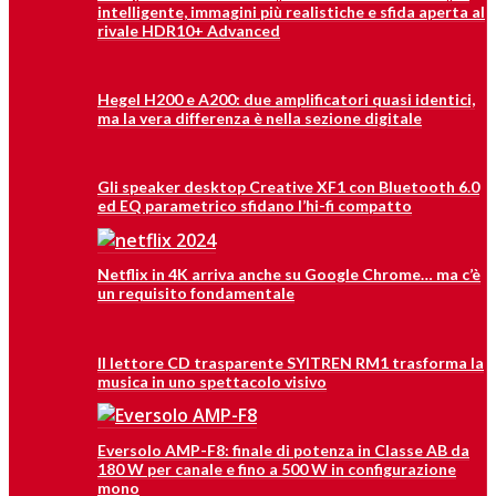
intelligente, immagini più realistiche e sfida aperta al
rivale HDR10+ Advanced
Hegel H200 e A200: due amplificatori quasi identici,
ma la vera differenza è nella sezione digitale
Gli speaker desktop Creative XF1 con Bluetooth 6.0
ed EQ parametrico sfidano l’hi-fi compatto
Netflix in 4K arriva anche su Google Chrome… ma c’è
un requisito fondamentale
Il lettore CD trasparente SYITREN RM1 trasforma la
musica in uno spettacolo visivo
Eversolo AMP-F8: finale di potenza in Classe AB da
180 W per canale e fino a 500 W in configurazione
mono