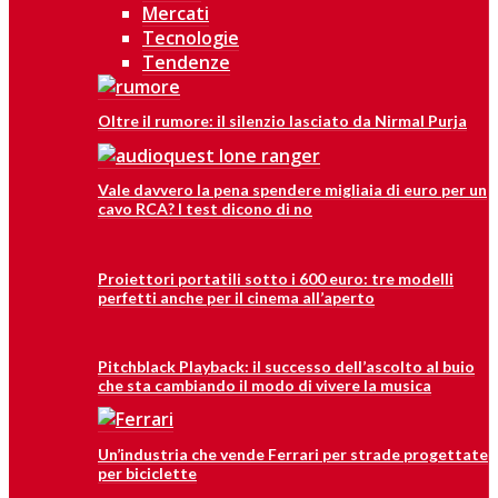
Mercati
Tecnologie
Tendenze
Oltre il rumore: il silenzio lasciato da Nirmal Purja
Vale davvero la pena spendere migliaia di euro per un
cavo RCA? I test dicono di no
Proiettori portatili sotto i 600 euro: tre modelli
perfetti anche per il cinema all’aperto
Pitchblack Playback: il successo dell’ascolto al buio
che sta cambiando il modo di vivere la musica
Un’industria che vende Ferrari per strade progettate
per biciclette