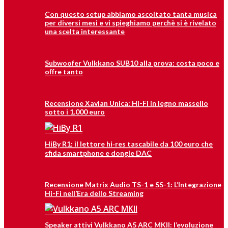
Con questo setup abbiamo ascoltato tanta musica
per diversi mesi e vi spieghiamo perchè si è rivelato
una scelta interessante
Subwoofer Vulkkano SUB10 alla prova: costa poco e
offre tanto
Recensione Xavian Unica: Hi-Fi in legno massello
sotto i 1.000 euro
HiBy R1: il lettore hi‑res tascabile da 100 euro che
sfida smartphone e dongle DAC
Recensione Matrix Audio TS-1 e SS-1: L’Integrazione
Hi-Fi nell’Era dello Streaming
Speaker attivi Vulkkano A5 ARC MKII: l’evoluzione