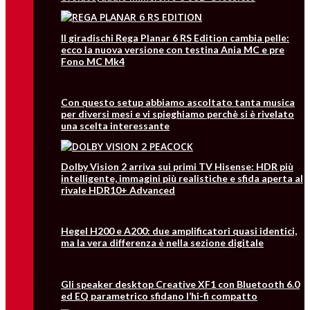
Il giradischi Rega Planar 6 RS Edition cambia pelle:
ecco la nuova versione con testina Ania MC e pre
Fono MC Mk4
Con questo setup abbiamo ascoltato tanta musica
per diversi mesi e vi spieghiamo perchè si è rivelato
una scelta interessante
Dolby Vision 2 arriva sui primi TV Hisense: HDR più
intelligente, immagini più realistiche e sfida aperta al
rivale HDR10+ Advanced
Hegel H200 e A200: due amplificatori quasi identici,
ma la vera differenza è nella sezione digitale
Gli speaker desktop Creative XF1 con Bluetooth 6.0
ed EQ parametrico sfidano l’hi-fi compatto