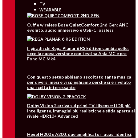
TV
WEARABLE
Cuffie wireless Bose QuietComfort 2nd Gen: ANC
evoluto, audio immersivo e USB-C lossless
Il giradischi Rega Planar 6 RS Edition cambia pelle:
ecco la nuova versione con testina Ania MC e pre
Fono MC Mk4
Con questo setup abbiamo ascoltato tanta musica
per diversi mesi e vi spieghiamo perchè si è rivelato
una scelta interessante
Dolby Vision 2 arriva sui primi TV Hisense: HDR più
intelligente, immagini più realistiche e sfida aperta al
rivale HDR10+ Advanced
Hegel H200 e A200: due amplificatori quasi identici,