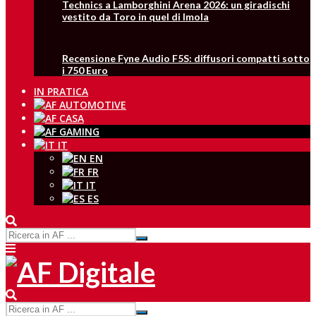
Technics a Lamborghini Arena 2026: un giradischi
vestito da Toro in quel di Imola
Recensione Fyne Audio F5S: diffusori compatti sotto
i 750 Euro
IN PRATICA
IT
EN
FR
IT
ES