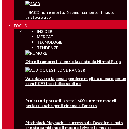
Il SACD non è morto: è semplicemente rimasto
aristocratico
FOCUS
INSIDER
MERCATI
TECNOLOGIE
TENDENZE
Oltre il rumore: il silenzio lasciato da Nirmal Purja
Vale davvero la pena spendere migliaia di euro per un
cavo RCA? I test dicono di no
Proiettori portatili sotto i 600 euro: tre modelli
perfetti anche per il cinema all’aperto
Pitchblack Playback: il successo dell’ascolto al buio
che sta cambiando il modo di vivere la musica