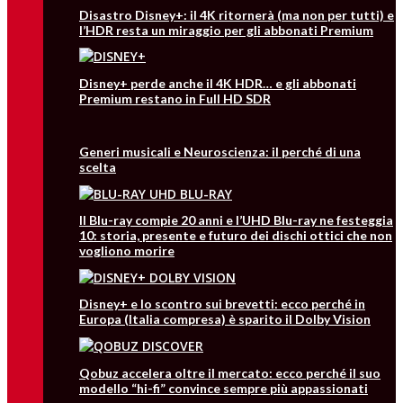
Disastro Disney+: il 4K ritornerà (ma non per tutti) e
l’HDR resta un miraggio per gli abbonati Premium
Disney+ perde anche il 4K HDR… e gli abbonati
Premium restano in Full HD SDR
Generi musicali e Neuroscienza: il perché di una
scelta
Il Blu-ray compie 20 anni e l’UHD Blu-ray ne festeggia
10: storia, presente e futuro dei dischi ottici che non
vogliono morire
Disney+ e lo scontro sui brevetti: ecco perché in
Europa (Italia compresa) è sparito il Dolby Vision
Qobuz accelera oltre il mercato: ecco perché il suo
modello “hi-fi” convince sempre più appassionati