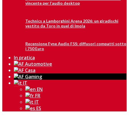
vincente per l’audio desktop
Technics a Lamborghini Arena 2026: un giradischi
vestito da Toro in quel di Imola
Recensione Fyne Audio F5S: diffusori compatti sotto
i 750 Euro
In pratica
IT
EN
FR
IT
ES