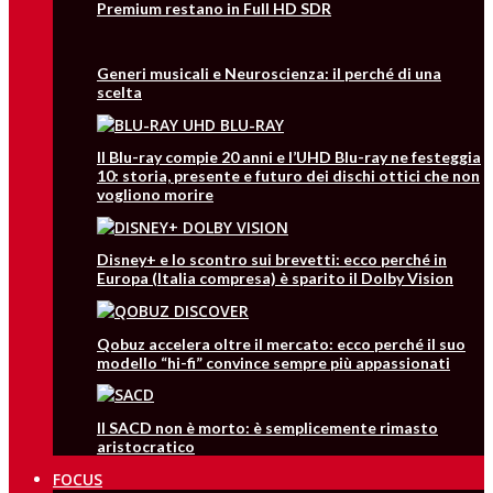
Premium restano in Full HD SDR
Generi musicali e Neuroscienza: il perché di una
scelta
Il Blu-ray compie 20 anni e l’UHD Blu-ray ne festeggia
10: storia, presente e futuro dei dischi ottici che non
vogliono morire
Disney+ e lo scontro sui brevetti: ecco perché in
Europa (Italia compresa) è sparito il Dolby Vision
Qobuz accelera oltre il mercato: ecco perché il suo
modello “hi-fi” convince sempre più appassionati
Il SACD non è morto: è semplicemente rimasto
aristocratico
FOCUS