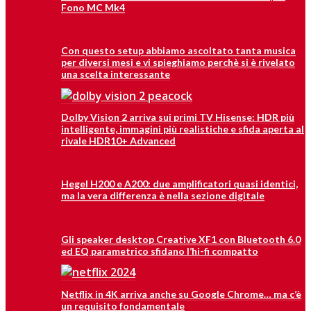
Fono MC Mk4
Con questo setup abbiamo ascoltato tanta musica
per diversi mesi e vi spieghiamo perchè si è rivelato
una scelta interessante
Dolby Vision 2 arriva sui primi TV Hisense: HDR più
intelligente, immagini più realistiche e sfida aperta al
rivale HDR10+ Advanced
Hegel H200 e A200: due amplificatori quasi identici,
ma la vera differenza è nella sezione digitale
Gli speaker desktop Creative XF1 con Bluetooth 6.0
ed EQ parametrico sfidano l’hi-fi compatto
Netflix in 4K arriva anche su Google Chrome… ma c’è
un requisito fondamentale