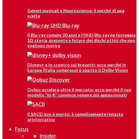
Generi musicali e Neuroscienza: il perché di una
scelta
Il Blu-ray compie 20 anni e l’UHD Blu-ray ne festeggia
10: storia, presente e futuro dei dischi ottici che non
vogliono morire
Disney+ e lo scontro sui brevetti: ecco perché in
Europa (Italia compresa) è sparito il Dolby Vision
Qobuz accelera oltre il mercato: ecco perché il suo
modello “hi-fi” convince sempre più appassionati
Il SACD non è morto: è semplicemente rimasto
aristocratico
Focus
Insider