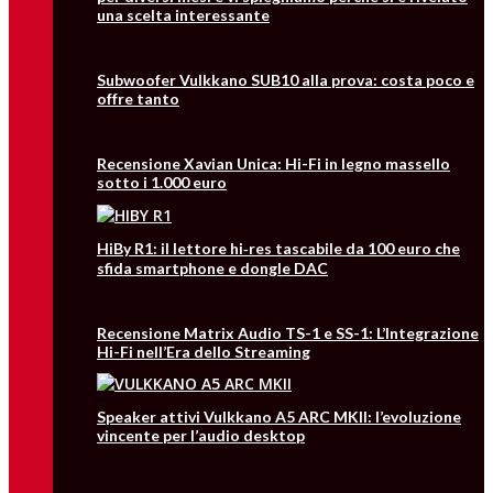
una scelta interessante
Subwoofer Vulkkano SUB10 alla prova: costa poco e
offre tanto
Recensione Xavian Unica: Hi-Fi in legno massello
sotto i 1.000 euro
HiBy R1: il lettore hi‑res tascabile da 100 euro che
sfida smartphone e dongle DAC
Recensione Matrix Audio TS-1 e SS-1: L’Integrazione
Hi-Fi nell’Era dello Streaming
Speaker attivi Vulkkano A5 ARC MKII: l’evoluzione
vincente per l’audio desktop