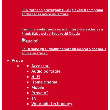
I CD tornano protagonisti…e i giovani li comprano
anche senza avere un lettore
Technics svela i suoi segreti: intervista esclusiva a
Frank Balzuweit e Tadayoshi Okuda
L’hi-fi dopo gli audiofili: salvare un mercato che parla
solo a sé stesso
Prove
Accessori
Audio portatile
HI-FI
Home cinema
Mobile
Prove AF
TV
Wearable technology