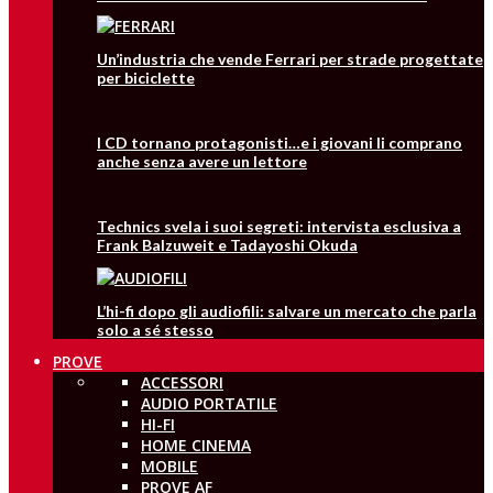
Un’industria che vende Ferrari per strade progettate
per biciclette
I CD tornano protagonisti…e i giovani li comprano
anche senza avere un lettore
Technics svela i suoi segreti: intervista esclusiva a
Frank Balzuweit e Tadayoshi Okuda
L’hi-fi dopo gli audiofili: salvare un mercato che parla
solo a sé stesso
PROVE
ACCESSORI
AUDIO PORTATILE
HI-FI
HOME CINEMA
MOBILE
PROVE AF