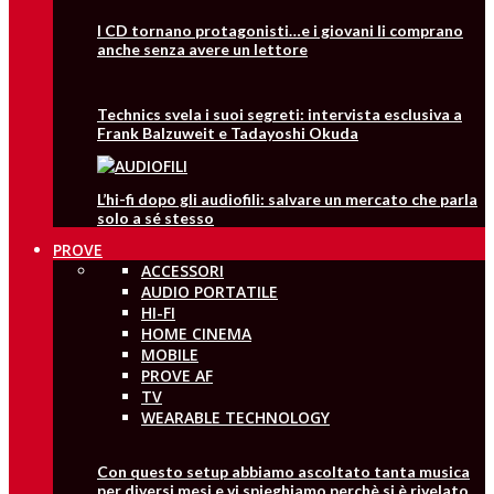
I CD tornano protagonisti…e i giovani li comprano
anche senza avere un lettore
Technics svela i suoi segreti: intervista esclusiva a
Frank Balzuweit e Tadayoshi Okuda
L’hi-fi dopo gli audiofili: salvare un mercato che parla
solo a sé stesso
PROVE
ACCESSORI
AUDIO PORTATILE
HI-FI
HOME CINEMA
MOBILE
PROVE AF
TV
WEARABLE TECHNOLOGY
Con questo setup abbiamo ascoltato tanta musica
per diversi mesi e vi spieghiamo perchè si è rivelato