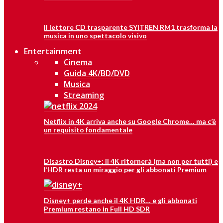
Il lettore CD trasparente SYITREN RM1 trasforma la
musica in uno spettacolo visivo
Entertainment
Cinema
Guida 4K/BD/DVD
Musica
Streaming
Netflix in 4K arriva anche su Google Chrome… ma c’è
un requisito fondamentale
Disastro Disney+: il 4K ritornerà (ma non per tutti) e
l’HDR resta un miraggio per gli abbonati Premium
Disney+ perde anche il 4K HDR… e gli abbonati
Premium restano in Full HD SDR