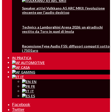
Speaker attivi Vulkkano A5 ARC MKII: l’evoluzione
vincente per l’audio desktop
Technics a Lamborghini Arena 2026: un giradischi
vestito da Toro in quel di Imola
Recensione Fyne Audio F5S: diffusori compatti sotto
i 750 Euro
IN PRATICA
IT
EN
FR
IT
ES
Facebook
Twitter