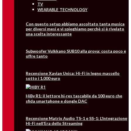
TV
WEARABLE TECHNOLOGY
Con questo setup abbiamo ascoltato tanta musica
per diversi mesi e vi spieghiamo perchè si è rivelato
una scelta interessante
Subwoofer Vulkkano SUB10 alla prova: costa poco e
offre tanto
Recensione Xavian Unica: Hi-Fi in legno massello
sotto i 1.000 euro
HiBy R1: il lettore hi‑res tascabile da 100 euro che
sfida smartphone e dongle DAC
Recensione Matrix Audio TS-1 e SS-1: L’Integrazione
Hi-Fi nell’Era dello Streaming