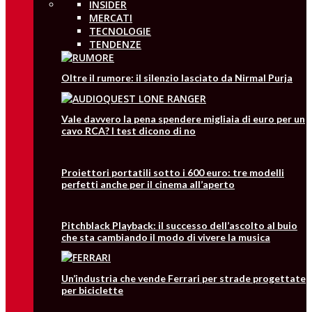
INSIDER
MERCATI
TECNOLOGIE
TENDENZE
Oltre il rumore: il silenzio lasciato da Nirmal Purja
Vale davvero la pena spendere migliaia di euro per un
cavo RCA? I test dicono di no
Proiettori portatili sotto i 600 euro: tre modelli
perfetti anche per il cinema all’aperto
Pitchblack Playback: il successo dell’ascolto al buio
che sta cambiando il modo di vivere la musica
Un’industria che vende Ferrari per strade progettate
per biciclette