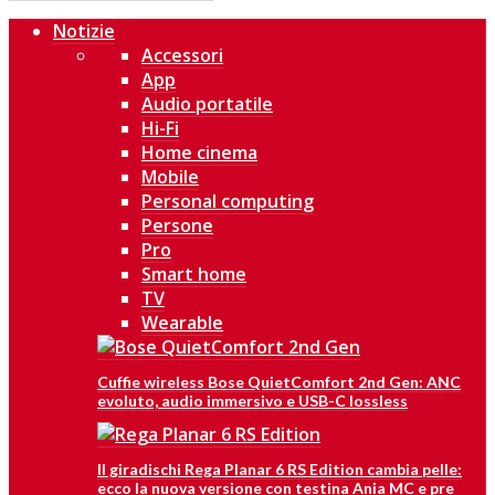
Notizie
Accessori
App
Audio portatile
Hi-Fi
Home cinema
Mobile
Personal computing
Persone
Pro
Smart home
TV
Wearable
Cuffie wireless Bose QuietComfort 2nd Gen: ANC
evoluto, audio immersivo e USB-C lossless
Il giradischi Rega Planar 6 RS Edition cambia pelle:
ecco la nuova versione con testina Ania MC e pre